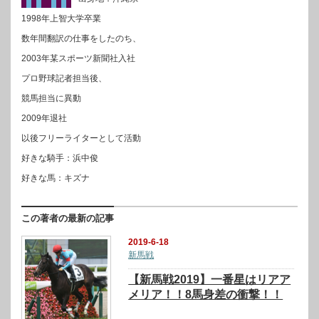
1998年上智大学卒業
数年間翻訳の仕事をしたのち、
2003年某スポーツ新聞社入社
プロ野球記者担当後、
競馬担当に異動
2009年退社
以後フリーライターとして活動
好きな騎手：浜中俊
好きな馬：キズナ
この著者の最新の記事
2019-6-18
新馬戦
【新馬戦2019】一番星はリアア
メリア！！8馬身差の衝撃！！