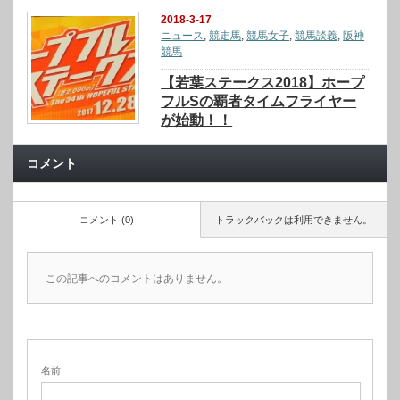
2018-3-17
ニュース
,
競走馬
,
競馬女子
,
競馬談義
,
阪神
競馬
【若葉ステークス2018】ホープ
フルSの覇者タイムフライヤー
が始動！！
コメント
コメント (0)
トラックバックは利用できません。
この記事へのコメントはありません。
名前