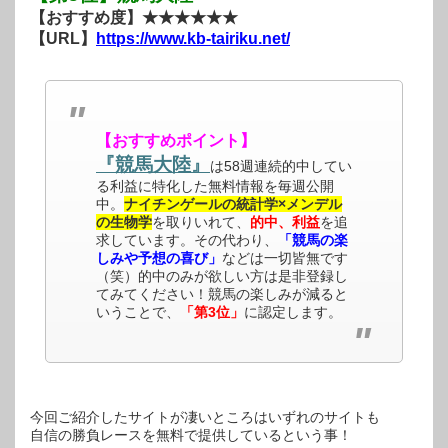
【おすすめ度】★★★★★★
【URL】
https://www.kb-tairiku.net/
【おすすめポイント】
『競馬大陸』
は58週連続的中してい
る利益に特化した無料情報を毎週公開
中。
ナイチンゲールの統計学×メンデル
の生物学
を取りいれて、
的中、利益
を追
求しています。その代わり、
「競馬の楽
しみや予想の喜び」
などは一切皆無です
（笑）的中のみが欲しい方は是非登録し
てみてください！競馬の楽しみが減ると
いうことで、
「第3位」
に認定します。
今回ご紹介したサイトが凄いところはいずれのサイトも
自信の勝負レースを無料で提供しているという事！