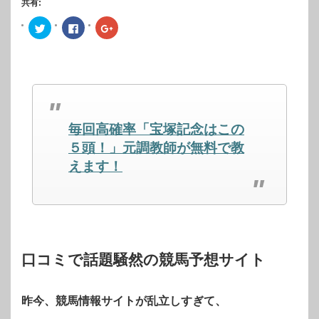
共有:
ク
Facebook
ク
リ
で
リ
ッ
共
ッ
ク
有
ク
し
す
し
て
る
て
Twitter
に
Google+
で
は
で
共
ク
共
有
リ
有
(新
ッ
(新
し
ク
し
毎回高確率「宝塚記念はこの
い
し
い
ウ
て
ウ
ィ
く
ィ
５頭！」元調教師が無料で教
ン
だ
ン
ド
さ
ド
えます！
ウ
い
ウ
で
(新
で
開
し
開
き
い
き
ま
ウ
ま
す)
ィ
す)
ン
ド
ウ
で
開
口コミで話題騒然の競馬予想サイト
き
ま
す)
昨今、競馬情報サイトが乱立しすぎて、