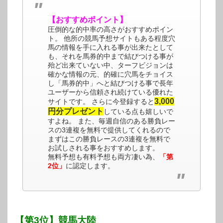
【おすすめポイント】
圧倒的な的中率の高さがおすすめポイン
ト。 他所の競馬予想サイトもある程度穴
馬の情報を手に入れる事が出来たとして
も、それを馬券的中まで結びつける事が
殆ど出来ていない中、ターフビジョンは
確かな情報の元、的確に穴馬をチョイス
し「馬券的中」へと結びつける事で長年
ユーザーから信頼され続けている優れた
3,000
サイトです。 さらに今登録すると
円分プレゼント
している点も嬉しいで
すよね。 また、毎週自信のある勝負レー
スの3連複を無料で提供してくれるので
まずはこの勝負レースの3連複を無料で
お試しされる事をおすすめします。
無料予想も有料予想も両方凄い為、
「第
2位」
に認定します。
【第3位】競馬大陸