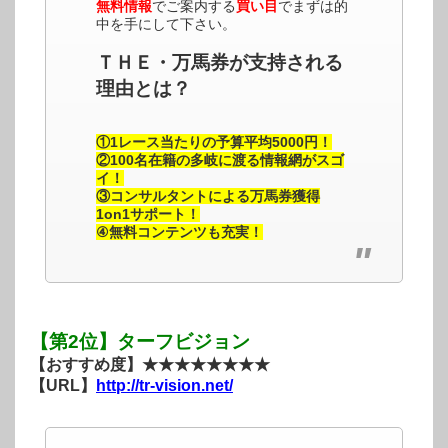
無料情報
でご案内する
買い目
でまずは的
中を手にして下さい。
ＴＨＥ・万馬券が支持される
理由とは？
①1レース当たりの予算平均5000円！
②100名在籍の多岐に渡る情報網がスゴ
イ！
③コンサルタントによる万馬券獲得
1on1サポート！
④無料コンテンツも充実！
【第2位】ターフビジョン
【おすすめ度】★★★★★★★★
【URL】
http://tr-vision.net/