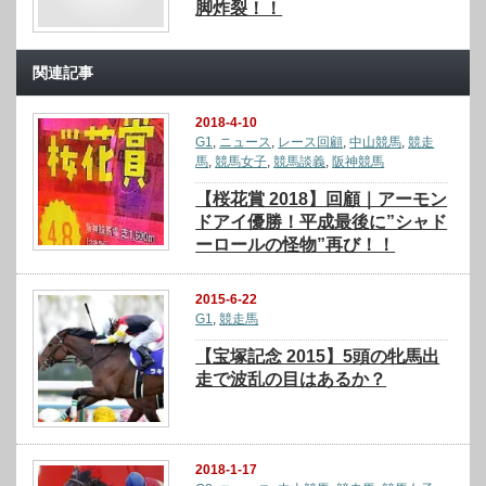
脚炸裂！！
関連記事
2018-4-10
G1
,
ニュース
,
レース回顧
,
中山競馬
,
競走
馬
,
競馬女子
,
競馬談義
,
阪神競馬
【桜花賞 2018】回顧｜アーモン
ドアイ優勝！平成最後に”シャド
ーロールの怪物”再び！！
2015-6-22
G1
,
競走馬
【宝塚記念 2015】5頭の牝馬出
走で波乱の目はあるか？
2018-1-17