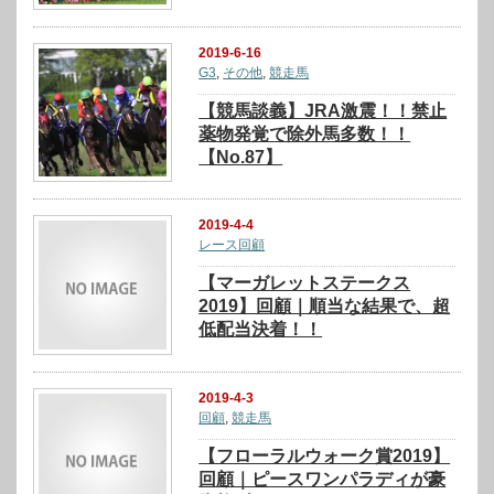
2019-6-16
G3
,
その他
,
競走馬
【競馬談義】JRA激震！！禁止
薬物発覚で除外馬多数！！
【No.87】
2019-4-4
レース回顧
【マーガレットステークス
2019】回顧｜順当な結果で、超
低配当決着！！
2019-4-3
回顧
,
競走馬
【フローラルウォーク賞2019】
回顧｜ピースワンパラディが豪