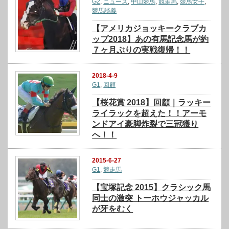
G2
,
ニュース
,
中山競馬
,
競走馬
,
競馬女子
,
競馬談義
【アメリカジョッキークラブカ
ップ2018】あの有馬記念馬が約
７ヶ月ぶりの実戦復帰！！
2018-4-9
G1
,
回顧
【桜花賞 2018】回顧｜ラッキー
ライラックを超えた！！アーモ
ンドアイ豪脚炸裂で三冠獲り
へ！！
2015-6-27
G1
,
競走馬
【宝塚記念 2015】クラシック馬
同士の激突 トーホウジャッカル
が牙をむく