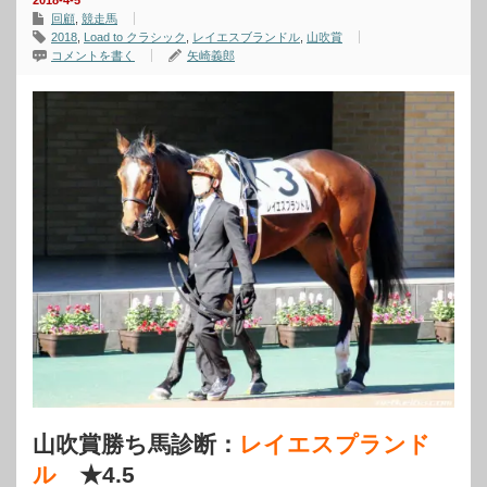
2018-4-5
回顧
,
競走馬
2018
,
Load to クラシック
,
レイエスブランドル
,
山吹賞
コメントを書く
矢崎義郎
山吹賞勝ち馬診断：
レイエスプランド
ル
★4.5