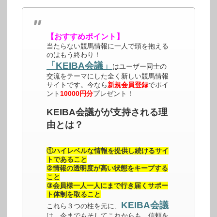
【おすすめポイント】
当たらない競馬情報に一人で頭を抱える
のはもう終わり！
「KEIBA会議」
はユーザー同士の
交流をテーマにした全く新しい競馬情報
サイトです。今なら
新規会員登録
でポイ
ント
10000円分
プレゼント！
KEIBA会議がが支持される理
由とは？
①ハイレベルな情報を提供し続けるサイ
トであること
②情報の透明度が高い状態をキープする
こと
③会員様一人一人にまで行き届くサポー
ト体制を取ること
KEIBA会議
これら３つの柱を元に、
は、今までもそしてこれからも、信頼を