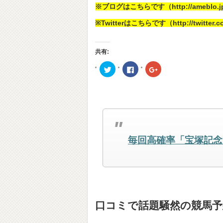
※ブログはこちらです（http://ameblo.jp/
※Twitterはこちらです（http://twitter.co
共有:
ク
Facebook
ク
リ
で
リ
ッ
共
ッ
ク
有
ク
し
す
し
て
る
て
Twitter
に
Google+
で
は
で
共
ク
共
有
リ
有
(新
ッ
(新
し
ク
し
毎回高確率「宝塚記念
い
し
い
ウ
て
ウ
ィ
く
ィ
ン
だ
ン
ド
さ
ド
ウ
い
ウ
で
(新
で
開
し
開
き
い
き
ま
ウ
ま
す)
ィ
す)
口コミで話題騒然の競馬
ン
ド
ウ
で