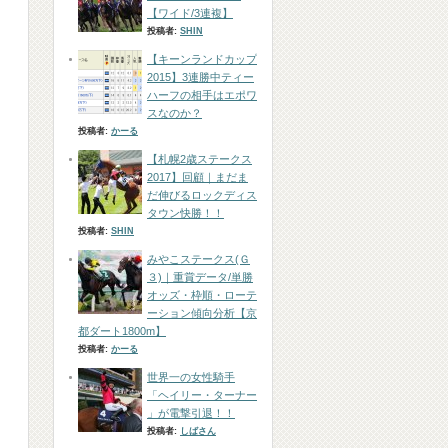
【ワイド/3連複】
投稿者:
SHIN
【キーンランドカップ
2015】3連勝中ティー
ハーフの相手はエポワ
スなのか？
投稿者:
かーる
【札幌2歳ステークス
2017】回顧｜まだま
だ伸びるロックディス
タウン快勝！！
投稿者:
SHIN
みやこステークス(Ｇ
３)｜重賞データ/単勝
オッズ・枠順・ローテ
ーション傾向分析【京
都ダート1800m】
投稿者:
かーる
世界一の女性騎手
「ヘイリー・ターナー
」が電撃引退！！
投稿者:
しばさん