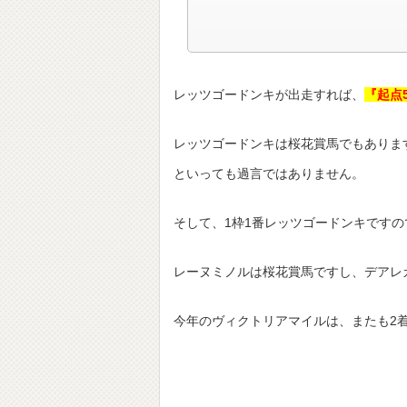
レッツゴードンキが出走すれば、
『起点
レッツゴードンキは桜花賞馬でもありま
といっても過言ではありません。
そして、1枠1番レッツゴードンキですの
レーヌミノルは桜花賞馬ですし、デアレ
今年のヴィクトリアマイルは、またも2