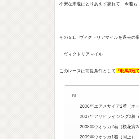
不安な来週はとりあえず忘れて、今週も
そのＧ1、ヴィクトリアマイルを過去の
・ヴィクトリアマイル
このレースは前提条件として
『牝馬3冠
2006年エアメサイア2着（オ
2007年アサヒライジング2着
2008年ウオッカ2着（桜花賞
2009年ウオッカ1着（同上）