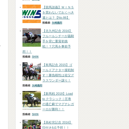
【競馬談義】ＷＩＮ５
を買わないでおくべき
週とは？【No.86】
投稿者:
矢崎義郎
【北九州記念 2016】
フルールシチーが義騎
手を背に重賞初挑
ト
戦！？穴馬を事前予
想！！
投稿者:
SHIN
【有馬記念 2015】ゴ
ールドアクター接戦制
す！勝負根性は祖父グ
ラスワンダー譲り！
投稿者:
矢崎義郎
【新馬戦 2018】Load
to クラシック｜圧巻
の逃亡劇でマグナレガ
ーロが勝利！！
投稿者:
SHIN
【高松宮記念 2016】
印付き6点予想！！