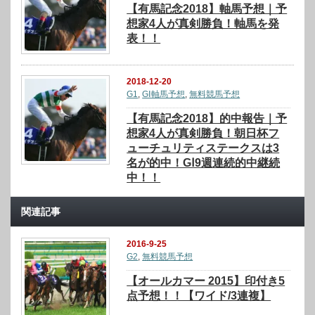
【有馬記念2018】軸馬予想｜予
想家4人が真剣勝負！軸馬を発
表！！
2018-12-20
G1
,
GⅠ軸馬予想
,
無料競馬予想
【有馬記念2018】的中報告｜予
想家4人が真剣勝負！朝日杯フ
ューチュリティステークスは3
名が的中！GⅠ9週連続的中継続
中！！
関連記事
2016-9-25
G2
,
無料競馬予想
【オールカマー 2015】印付き5
点予想！！【ワイド/3連複】