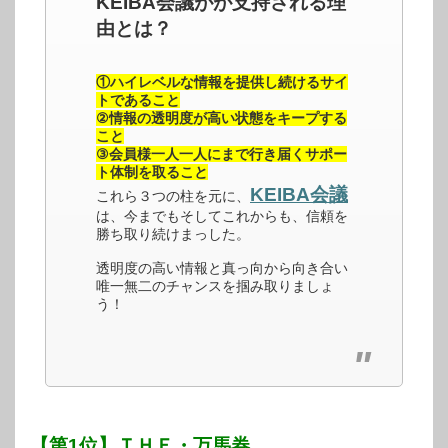
KEIBA会議がが支持される理
由とは？
①ハイレベルな情報を提供し続けるサイ
トであること
②情報の透明度が高い状態をキープする
こと
③会員様一人一人にまで行き届くサポー
ト体制を取ること
KEIBA会議
これら３つの柱を元に、
は、今までもそしてこれからも、信頼を
勝ち取り続けまっした。
透明度の高い情報と真っ向から向き合い
唯一無二のチャンスを掴み取りましょ
う！
【第1位】ＴＨＥ・万馬券