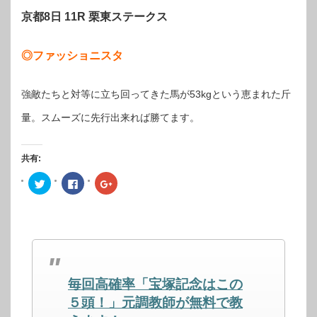
京都8日 11R 栗東ステークス
◎ファッショニスタ
強敵たちと対等に立ち回ってきた馬が53kgという恵まれた斤
量。スムーズに先行出来れば勝てます。
共有:
ク
Facebook
ク
リ
で
リ
ッ
共
ッ
ク
有
ク
し
す
し
て
る
て
Twitter
に
Google+
で
は
で
共
ク
共
有
リ
有
(新
ッ
(新
し
ク
し
毎回高確率「宝塚記念はこの
い
し
い
ウ
て
ウ
ィ
く
ィ
５頭！」元調教師が無料で教
ン
だ
ン
ド
さ
ド