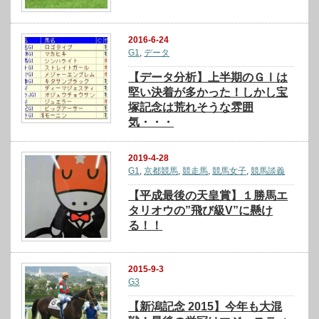
2016-6-24
G1
,
データ
【データ分析】上半期のＧⅠは
堅い決着が多かった！しかし宝
塚記念は荒れそうな雰囲
気・・・
2019-4-28
G1
,
京都競馬
,
競走馬
,
競馬女子
,
競馬談義
【平成最後の天皇賞】１勝馬エ
タリオウの”飛び級V”に懸け
る！！
2015-9-3
G3
【新潟記念 2015】今年も大混