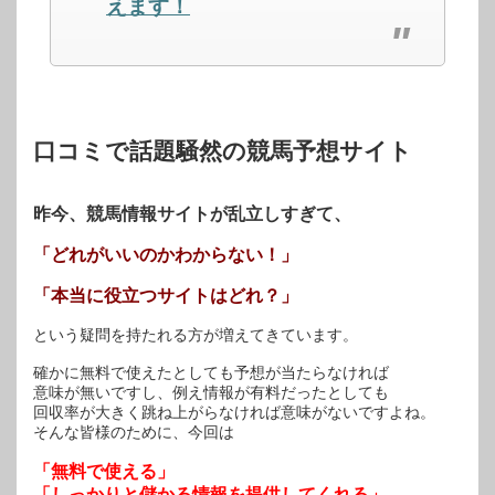
えます！
ウ
い
ウ
で
(新
で
開
し
開
き
い
き
ま
ウ
ま
す)
ィ
す)
ン
ド
ウ
で
開
口コミで話題騒然の競馬予想サイト
き
ま
す)
昨今、競馬情報サイトが乱立しすぎて、
「どれがいいのかわからない！」
「本当に役立つサイトはどれ？」
という疑問を持たれる方が増えてきています。
確かに無料で使えたとしても予想が当たらなければ
意味が無いですし、例え情報が有料だったとしても
回収率が大きく跳ね上がらなければ意味がないですよね。
そんな皆様のために、今回は
「無料で使える」
「しっかりと儲かる情報を提供してくれる」