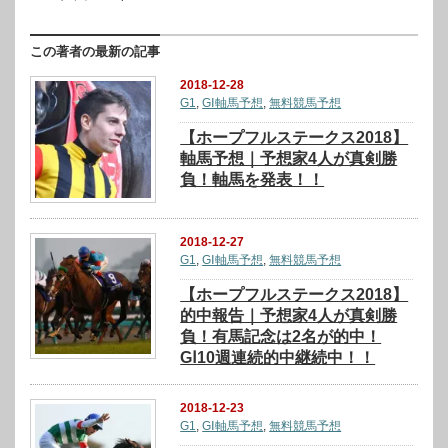
この著者の最新の記事
2018-12-28
G1
,
GⅠ軸馬予想
,
無料競馬予想
【ホープフルステークス2018】
軸馬予想｜予想家4人が真剣勝
負！軸馬を発表！！
2018-12-27
G1
,
GⅠ軸馬予想
,
無料競馬予想
【ホープフルステークス2018】
的中報告｜予想家4人が真剣勝
負！有馬記念は2名が的中！
GⅠ10週連続的中継続中！！
2018-12-23
G1
,
GⅠ軸馬予想
,
無料競馬予想