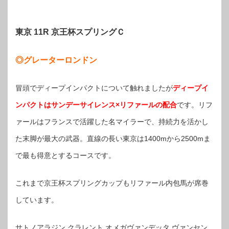
東京 11R 京王杯スプリングＣ
◎グレーターロンドン
冒頭でディープインパクトについて触れましたが
ディープイ
ンパクトはサンデーサイレンス×リファールの配合
です。リフ
ァールはフランスで活躍した名マイラーで、持続力を活かし
た末脚が最大の武器。直線の長い東京は1400mから2500mま
で最も得意とするコースです。
これまで京王杯スプリングカップもリファール内包馬が席巻
しています。
サトノアラジン クラレント オメガヴァンデッタ ヴァンセン