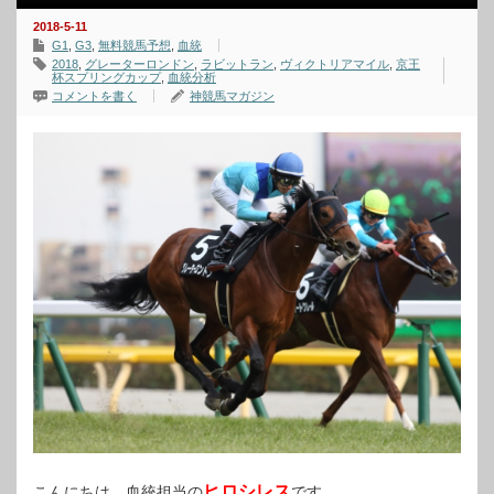
2018-5-11
G1
,
G3
,
無料競馬予想
,
血統
2018
,
グレーターロンドン
,
ラビットラン
,
ヴィクトリアマイル
,
京王
杯スプリングカップ
,
血統分析
コメントを書く
神競馬マガジン
ヒロシレス
こんにちは。血統担当の
です。