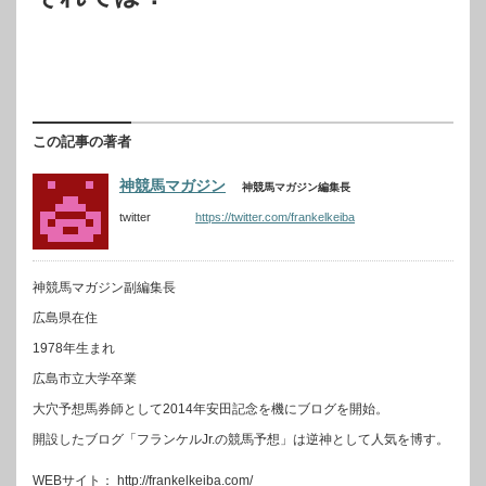
この記事の著者
神競馬マガジン
神競馬マガジン編集長
twitter
https://twitter.com/frankelkeiba
神競馬マガジン副編集長
広島県在住
1978年生まれ
広島市立大学卒業
大穴予想馬券師として2014年安田記念を機にブログを開始。
開設したブログ「フランケルJr.の競馬予想」は逆神として人気を博す。
WEBサイト： http://frankelkeiba.com/