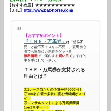
【おすすめ度】★★★★★★★★★★
【URL】
http://www.baz-horse.com/
【おすすめポイント】
『ＴＨＥ・万馬券』
は「勉強不
要！才能不要！スキル不要！」競馬初心
者でも簡単に万馬券をゲット!!
無料情報
でご案内する
買い目
でまずは的
中を手にして下さい。
ＴＨＥ・万馬券が支持される
理由とは？
①1レース当たりの予算平均5000円！
②100名在籍の多岐に渡る情報網がスゴ
イ！
③コンサルタントによる万馬券獲得
1on1サポート！