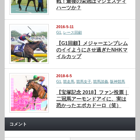
戦！最後の栄冠はマジェスティ
ハーツか？
2016-5-11
G1
,
レース回顧
【G1回顧】メジャーエンブレム
のイイようにさせ過ぎたNHKマ
イルカップ
2018-6-5
G1
,
競走馬
,
競馬女子
,
競馬談義
,
阪神競馬
【宝塚記念 2018】ファン投票｜
二冠馬アーモンドアイに、実は
恐かったエポカドーロ（笑）
コメント