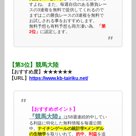
すよね。 また、毎週自信のある勝負レー
スの3連複を無料で提供してくれるので
まずはこの勝負レースの3連複を無料で
お試しされる事をおすすめします。
無料予想も有料予想も両方凄い為、
「第
2位」
に認定します。
【第3位】競馬大陸
【おすすめ度】★★★★★★
【URL】
https://www.kb-tairiku.net/
【おすすめポイント】
『競馬大陸』
は58週連続的中してい
る利益に特化した無料情報を毎週公開
中。
ナイチンゲールの統計学×メンデル
の生物学
を取りいれて、
的中、利益
を追