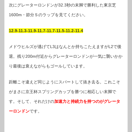
次にグレーターロンドンが32.3秒の末脚で勝利した東京芝
1600m・節分Ｓのラップを見てください。
12.9-11.3-11.9-11.7-11.7-11.5-11.2-11.4
メドウヒルズが逃げてL3はなんとか持ちこたえますがL2で後
退。残り200m付近からグレーターロンドンが一気に襲いかか
り最後は衰えながらもゴールしています。
距離こそ違えど同じようにスパートして抜き去る。これこそ
がまさに京王杯スプリングカップを勝つに相応しい末脚で
す。そして、それだけの
加速力と持続力を持つのがグレータ
ーロンドン
です。