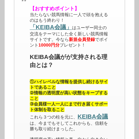
【おすすめポイント】
当たらない競馬情報に一人で頭を抱える
のはもう終わり！
「KEIBA会議」
はユーザー同士の
交流をテーマにした全く新しい競馬情報
サイトです。今なら
新規会員登録
でポイ
ント
10000円分
プレゼント！
KEIBA会議がが支持される理
由とは？
①ハイレベルな情報を提供し続けるサイ
トであること
②情報の透明度が高い状態をキープする
こと
③会員様一人一人にまで行き届くサポー
ト体制を取ること
KEIBA会議
これら３つの柱を元に、
は、今までもそしてこれからも、信頼を
勝ち取り続けまっした。