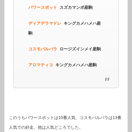
パワースポット
スズカマンボ産駒
ディアデラマドレ
キングカメハメハ産
駒
コスモバルバラ
ロージズインメイ産駒
アロマティコ
キングカメハメハ産駒
このうちパワースポットは10番人気、コスモバルバラは13番
人気での好走。他は人気どころでした。