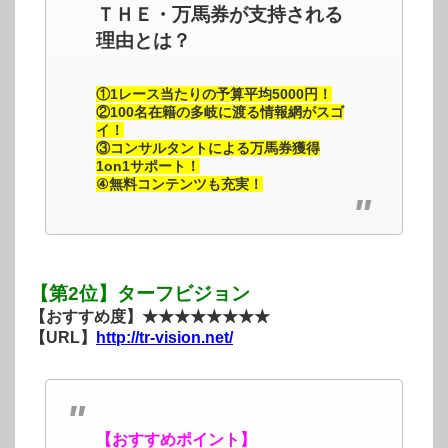
ＴＨＥ・万馬券が支持される
理由とは？
①1レース当たりの予算平均5000円！
②100名在籍の多岐に渡る情報網がスゴ
イ！
③コンサルタントによる万馬券獲得
1on1サポート！
④無料コンテンツも充実！
【第2位】ターフビジョン
【おすすめ度】★★★★★★★★
【URL】
http://tr-vision.net/
【おすすめポイント】