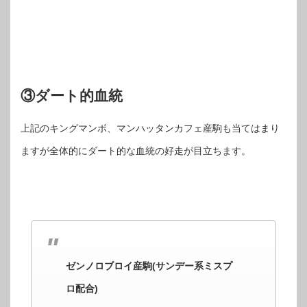
③ダート的血統
上記のキングマンボ、マンハッタンカフェ産駒も当てはまり
ますが全体的にダート的な血統の好走が目立ちます。
ゼンノロブロイ産駒(サンデー系ミスプ
ロ配合)