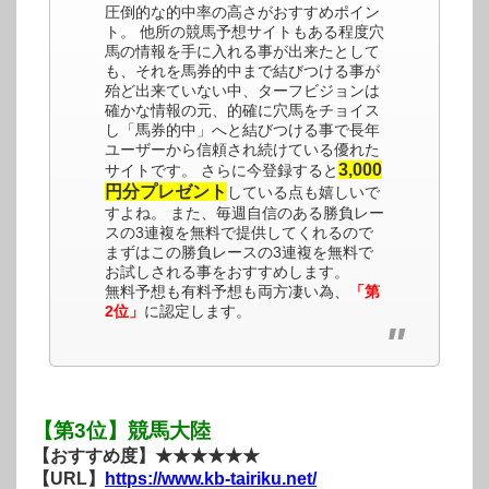
圧倒的な的中率の高さがおすすめポイン
ト。 他所の競馬予想サイトもある程度穴
馬の情報を手に入れる事が出来たとして
も、それを馬券的中まで結びつける事が
殆ど出来ていない中、ターフビジョンは
確かな情報の元、的確に穴馬をチョイス
し「馬券的中」へと結びつける事で長年
ユーザーから信頼され続けている優れた
3,000
サイトです。 さらに今登録すると
円分プレゼント
している点も嬉しいで
すよね。 また、毎週自信のある勝負レー
スの3連複を無料で提供してくれるので
まずはこの勝負レースの3連複を無料で
お試しされる事をおすすめします。
無料予想も有料予想も両方凄い為、
「第
2位」
に認定します。
【第3位】競馬大陸
【おすすめ度】★★★★★★
【URL】
https://www.kb-tairiku.net/