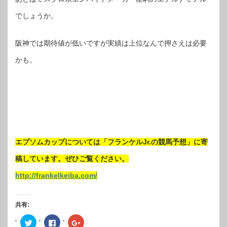
でしょうか。
阪神では期待値が低いですが実績は上位なんで押さえは必要
かも。
エプソムカップについては「フランケルJr.の競馬予想」に寄
稿しています。ぜひご覧ください。
http://frankelkeiba.com/
共有:
ク
Facebook
ク
リ
で
リ