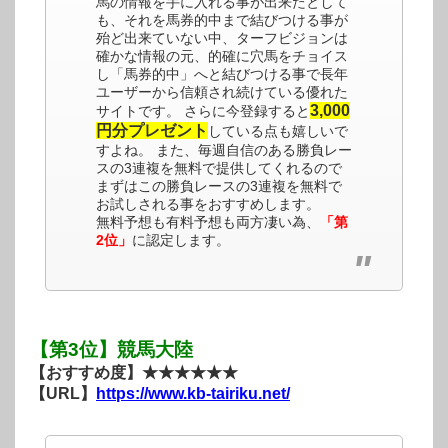
馬の情報を手に入れる事が出来たとして
も、それを馬券的中まで結びつける事が
殆ど出来ていない中、ターフビジョンは
確かな情報の元、的確に穴馬をチョイス
し「馬券的中」へと結びつける事で長年
ユーザーから信頼され続けている優れた
3,000
サイトです。 さらに今登録すると
円分プレゼント
している点も嬉しいで
すよね。 また、毎週自信のある勝負レー
スの3連複を無料で提供してくれるので
まずはこの勝負レースの3連複を無料で
お試しされる事をおすすめします。
無料予想も有料予想も両方凄い為、
「第
2位」
に認定します。
【第3位】競馬大陸
【おすすめ度】★★★★★★
【URL】
https://www.kb-tairiku.net/