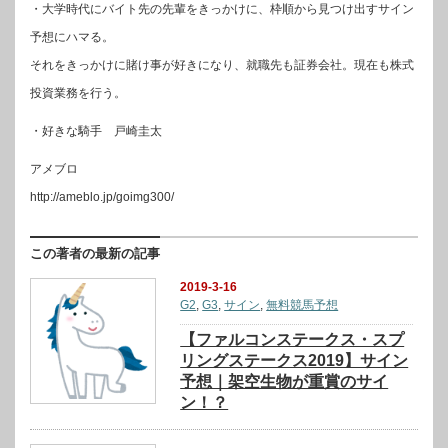
・大学時代にバイト先の先輩をきっかけに、枠順から見つけ出すサイン
予想にハマる。
それをきっかけに賭け事が好きになり、就職先も証券会社。現在も株式
投資業務を行う。
・好きな騎手 戸崎圭太
アメブロ
http://ameblo.jp/goimg300/
この著者の最新の記事
2019-3-16
G2
,
G3
,
サイン
,
無料競馬予想
【ファルコンステークス・スプ
リングステークス2019】サイン
予想｜架空生物が重賞のサイ
ン！？