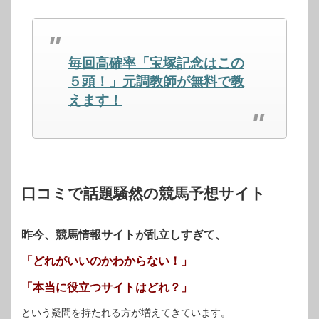
て
る
て
Twitter
に
Google+
で
は
で
共
ク
共
有
リ
有
(新
ッ
(新
し
ク
し
毎回高確率「宝塚記念はこの
い
し
い
ウ
て
ウ
ィ
く
ィ
５頭！」元調教師が無料で教
ン
だ
ン
ド
さ
ド
えます！
ウ
い
ウ
で
(新
で
開
し
開
き
い
き
ま
ウ
ま
す)
ィ
す)
ン
ド
ウ
で
開
口コミで話題騒然の競馬予想サイト
き
ま
す)
昨今、競馬情報サイトが乱立しすぎて、
「どれがいいのかわからない！」
「本当に役立つサイトはどれ？」
という疑問を持たれる方が増えてきています。