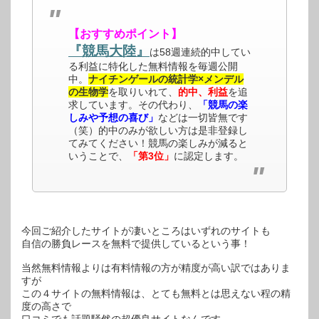
【おすすめポイント】
『競馬大陸』
は58週連続的中してい
る利益に特化した無料情報を毎週公開
中。
ナイチンゲールの統計学×メンデル
の生物学
を取りいれて、
的中、利益
を追
求しています。その代わり、
「競馬の楽
しみや予想の喜び」
などは一切皆無です
（笑）的中のみが欲しい方は是非登録し
てみてください！競馬の楽しみが減ると
いうことで、
「第3位」
に認定します。
今回ご紹介したサイトが凄いところはいずれのサイトも
自信の勝負レースを無料で提供しているという事！
当然無料情報よりは有料情報の方が精度が高い訳ではありま
すが
この４サイトの無料情報は、とても無料とは思えない程の精
度の高さで
口コミでも話題騒然の超優良サイトなんです。