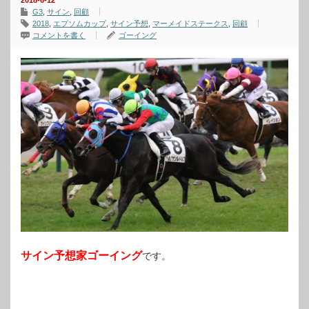
2018-6-12
G3
,
サイン
,
回顧
2018
,
エプソムカップ
,
サイン予想
,
マーメイドステークス
,
回顧
コメントを書く
ゴーイング
サイン予想家ゴーイング
です。