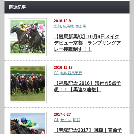
関連記事
2018-10-8
回顧
,
新馬戦
,
競走馬
【競馬新馬戦】10月6日メイク
デビュー京都｜ランブリングア
レー接戦制す！！
2016-11-13
G3
,
無料競馬予想
【福島記念 2016】印付き5点予
想！！【馬連/3連複】
2017-6-27
G1
,
サイン
,
回顧
【宝塚記念2017】回顧｜直前予