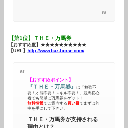
【第1位】ＴＨＥ・万馬券
【おすすめ度】★★★★★★★★★★
【URL】
http://www.baz-horse.com/
【おすすめポイント】
『ＴＨＥ・万馬券』
は「勉強不
要！才能不要！スキル不要！」競馬初心
者でも簡単に万馬券をゲット!!
無料情報
でご案内する
買い目
でまずは的
中を手にして下さい。
ＴＨＥ・万馬券が支持される
理由とは？