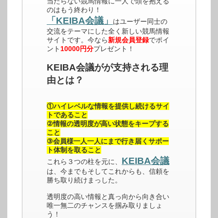
当たらない競馬情報に一人で頭を抱える
のはもう終わり！
「KEIBA会議」
はユーザー同士の
交流をテーマにした全く新しい競馬情報
サイトです。今なら
新規会員登録
でポイ
ント
10000円分
プレゼント！
KEIBA会議がが支持される理
由とは？
①ハイレベルな情報を提供し続けるサイ
トであること
②情報の透明度が高い状態をキープする
こと
③会員様一人一人にまで行き届くサポー
ト体制を取ること
KEIBA会議
これら３つの柱を元に、
は、今までもそしてこれからも、信頼を
勝ち取り続けまっした。
透明度の高い情報と真っ向から向き合い
唯一無二のチャンスを掴み取りましょ
う！