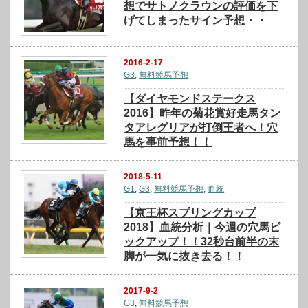
想でサトノクラウンの評価を下
げてしまったサイン予想・・
2016-2-17
G3
,
無料競馬予想
【ダイヤモンドステークス
2016】昨年の菊花賞好走馬タン
タアレグリアが打倒王者へ！穴
馬を事前予想！！
2018-5-11
G1
,
G3
,
無料競馬予想
,
血統
【京王杯スプリングカップ
2018】血統分析｜今週の穴馬ピ
ックアップ！！32秒台前半の末
脚が一気に抜き去る！！
2017-9-2
G3
,
無料競馬予想