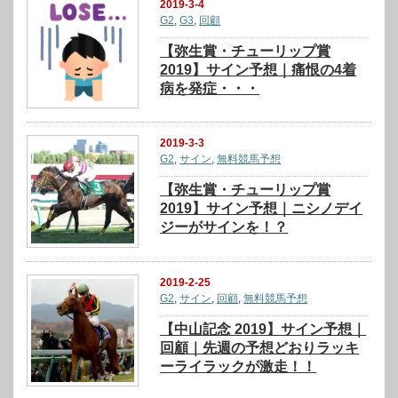
2019-3-4
G2
,
G3
,
回顧
【弥生賞・チューリップ賞
2019】サイン予想｜痛恨の4着
病を発症・・・
2019-3-3
G2
,
サイン
,
無料競馬予想
【弥生賞・チューリップ賞
2019】サイン予想｜ニシノデイ
ジーがサインを！？
2019-2-25
G2
,
サイン
,
回顧
,
無料競馬予想
【中山記念 2019】サイン予想｜
回顧｜先週の予想どおりラッキ
ーライラックが激走！！