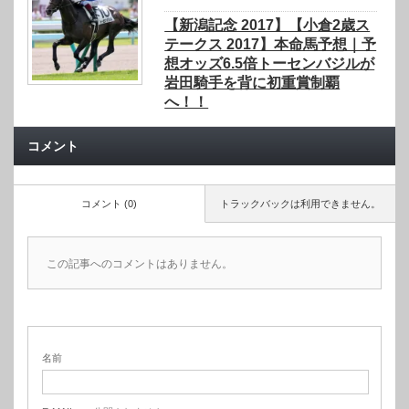
【新潟記念 2017】【小倉2歳ス
テークス 2017】本命馬予想｜予
想オッズ6.5倍トーセンバジルが
岩田騎手を背に初重賞制覇
へ！！
コメント
コメント (0)
トラックバックは利用できません。
この記事へのコメントはありません。
名前