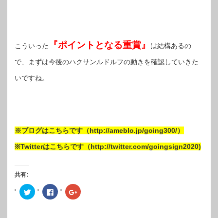
『ポイントとなる重賞』
こういった
は結構あるの
で、まずは今後のハクサンルドルフの動きを確認していきた
いですね。
※ブログはこちらです（http://ameblo.jp/going300/）
※Twitterはこちらです（http://twitter.com/goingsign2020)
共有:
ク
Facebook
ク
リ
で
リ
ッ
共
ッ
ク
有
ク
し
す
し