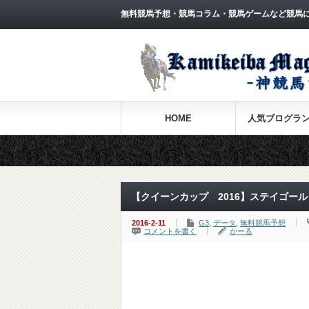
無料競馬予想・競馬コラム・競馬ゲームなど競馬
HOME
人気ブログラ
【クイーンカップ 2016】ステイゴー
2016-2-11
G3
,
データ
,
無料競馬予想
コメントを書く
かーる