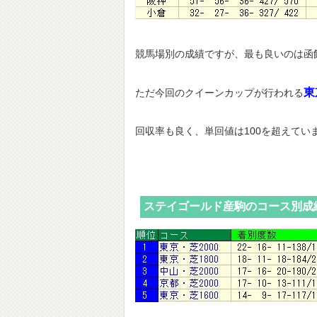
競馬場別の成績ですが、最も良いのは函
東
ただ今回のクイーンカップが行われる
回収率も良く、単回値は100を超えてい
ステイゴールド産駒のコース別成