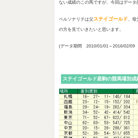
ない成績のこの馬ですが、今回はデータ
ステイゴールド
ペルソナリテは父
、母
の方を見ていきたいと思います。
(データ期間 2010/01/01～2016/02/0
ステイゴールド産駒の競馬場別成績