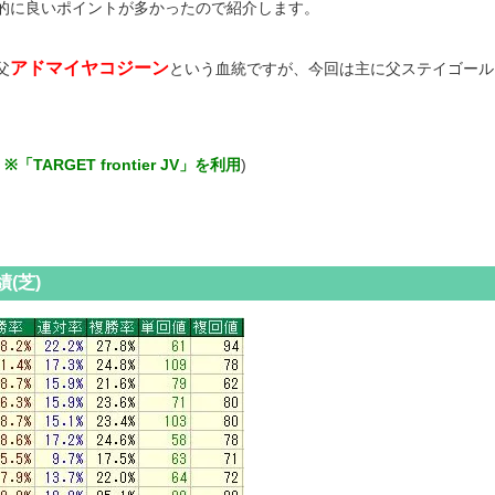
的に良いポイントが多かったので紹介します。
アドマイヤコジーン
父
という血統ですが、今回は主に父ステイゴール
9
※「TARGET frontier JV」を利用
)
(芝)