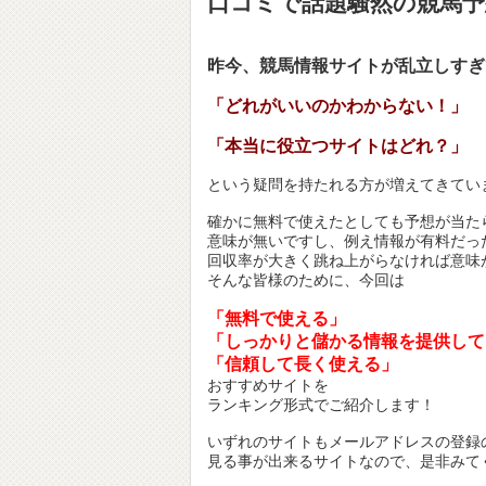
口コミで話題騒然の競馬
ン
ド
ウ
で
開
昨今、競馬情報サイトが乱立しすぎ
き
ま
す)
「どれがいいのかわからない！」
「本当に役立つサイトはどれ？」
という疑問を持たれる方が増えてきてい
確かに無料で使えたとしても予想が当た
意味が無いですし、例え情報が有料だっ
回収率が大きく跳ね上がらなければ意味
そんな皆様のために、今回は
「無料で使える」
「しっかりと儲かる情報を提供して
「信頼して長く使える」
おすすめサイトを
ランキング形式でご紹介します！
いずれのサイトもメールアドレスの登録
見る事が出来るサイトなので、是非みて