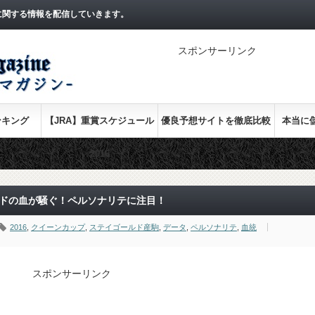
に関する情報を配信していきます。
スポンサーリンク
ンキング
【JRA】重賞スケジュール
優良予想サイトを徹底比較
本当に
2016
ルドの血が騒ぐ！ペルソナリテに注目！
2016
,
クイーンカップ
,
ステイゴールド産駒
,
データ
,
ペルソナリテ
,
血統
スポンサーリンク