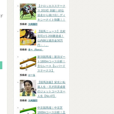
【クロッカスステーク
ス 2019】回顧｜好位
追走から抜け出しディ
ド
キシーナイト快勝！！
投稿者:
矢崎義郎
【競馬ニュース】北村
宏司が1,200勝達成！
山内師は過怠金30万
円・・。
投稿者:
奈々（Nana）
新潟競馬場｜新潟ダー
ト1800mコース分析！
主なレース【レパード
ステークス】
投稿者:
かーる
【競馬談義】栄光と転
落人生・天才田原成貴
のジェットコースター
人生【No.47】
投稿者:
矢崎義郎
中京競馬場｜中京芝
1600mコース分析！主