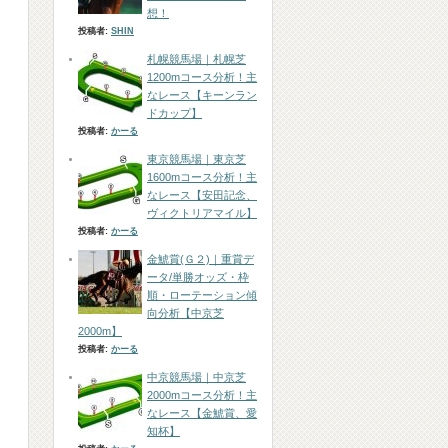
想！
投稿者:
SHIN
札幌競馬場｜札幌芝
1200mコース分析！主
なレース【キーンラン
ドカップ】
投稿者:
かーる
東京競馬場｜東京芝
1600mコース分析！主
なレース【安田記念、
ヴィクトリアマイル】
投稿者:
かーる
金鯱賞(Ｇ２)｜重賞デ
ータ/単勝オッズ・枠
順・ローテーション傾
向分析【中京芝
2000m】
投稿者:
かーる
中京競馬場｜中京芝
2000mコース分析！主
なレース【金鯱賞、愛
知杯】