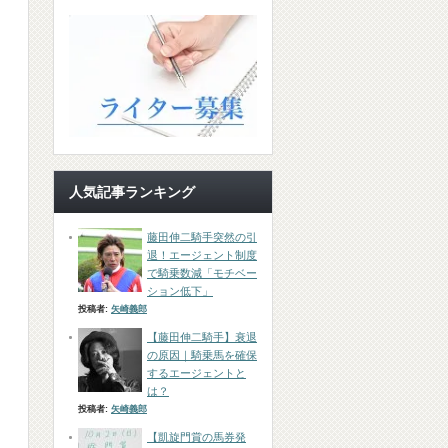
人気記事ランキング
藤田伸二騎手突然の引
退！エージェント制度
で騎乗数減「モチベー
ション低下」
投稿者:
矢崎義郎
【藤田伸二騎手】衰退
の原因｜騎乗馬を確保
するエージェントと
は？
投稿者:
矢崎義郎
【凱旋門賞の馬券発