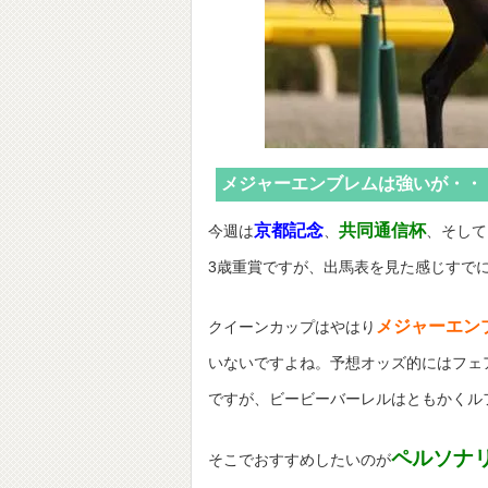
メジャーエンブレムは強いが・・
京都記念
共同通信杯
今週は
、
、そして
3歳重賞ですが、出馬表を見た感じすで
メジャーエン
クイーンカップはやはり
いないですよね。予想オッズ的にはフェ
ですが、ビービーバーレルはともかくル
ペルソナ
そこでおすすめしたいのが