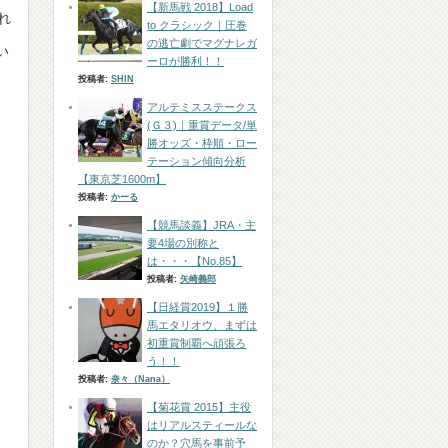
【新馬戦 2018】Load
れ
to クラシック｜圧巻
の逃亡劇でマグナレガ
い
ーロが勝利！！
投稿者:
SHIN
アルテミスステークス
(Ｇ３)｜重賞データ/単
勝オッズ・枠順・ロー
テーション傾向分析
【東京芝1600m】
投稿者:
かーる
【競馬談義】JRA・主
要4場の別称と
は・・・【No.85】
投稿者:
矢崎義郎
【日経賞2019】１勝
馬エタリオウ、まずは
初重賞制覇へ頑張ろ
う！！
投稿者:
奈々（Nana）
【菊花賞 2015】主役
はリアルスティールな
のか？穴馬を事前予