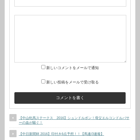
新しいコメントをメールで通知
新しい投稿をメールで受け取る
【中山牝馬ステークス 2016】シュンドルボン！母父エルコンドルパサ
ーの血が騒ぐ！
【中日新聞杯 2016】印付き6点予想！！【馬連/3連複】