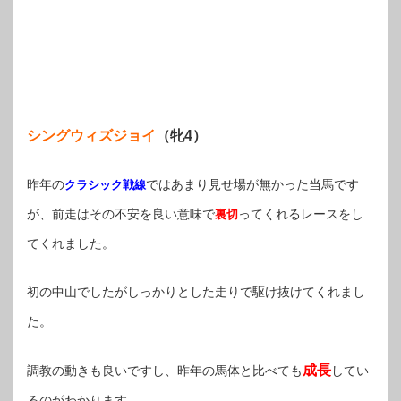
シングウィズジョイ
（牝4）
昨年の
ではあまり見せ場が無かった当馬です
クラシック戦線
が、前走はその不安を良い意味で
ってくれるレースをし
裏切
てくれました。
初の中山でしたがしっかりとした走りで駆け抜けてくれまし
た。
成長
調教の動きも良いですし、昨年の馬体と比べても
してい
るのがわかります。