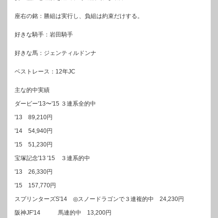
座右の銘：勝組は実行し、負組は約束だけする。
好きな騎手：岩田騎手
好きな馬：ジェンティルドンナ
ベストレース：12年JC
主な的中実績
ダービー'13〜'15 ３連系全的中
'13 89,210円
'14 54,940円
'15 51,230円
宝塚記念'13 '15 ３連系的中
'13 26,330円
'15 157,770円
スプリンターズS'14 ◎スノードラゴンで３連複的中 24,230円
阪神JF'14 馬連的中 13,200円