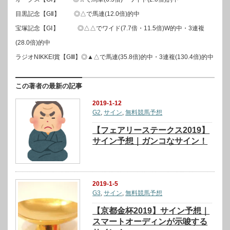
目黒記念【GⅡ】 ◎△で馬連(12.0倍)的中
宝塚記念【GⅠ】 ◎△△でワイド(7.7倍・11.5倍)W的中・3連複
(28.0倍)的中
ラジオNIKKEI賞【GⅢ】◎▲△で馬連(35.8倍)的中・3連複(130.4倍)的中
この著者の最新の記事
2019-1-12
G2
,
サイン
,
無料競馬予想
【フェアリーステークス2019】
サイン予想｜ガンコなサイン！
2019-1-5
G3
,
サイン
,
無料競馬予想
【京都金杯2019】サイン予想｜
スマートオーディンが示唆する