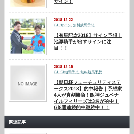
サイン！
2018-12-22
G1
,
サイン
,
無料競馬予想
【有馬記念2018】サイン予想｜
池添騎手が出すサインに注
目！！
2018-12-15
G1
,
GⅠ軸馬予想
,
無料競馬予想
【朝日杯フューチュリティステ
ークス2018】的中報告｜予想家
4人が真剣勝負！阪神ジュベナ
イルフィリーズは3名が的中！
GⅠ8週連続的中継続中！！
関連記事