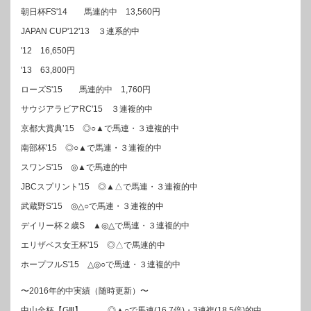
朝日杯FS'14 馬連的中 13,560円
JAPAN CUP'12'13 ３連系的中
'12 16,650円
'13 63,800円
ローズS'15 馬連的中 1,760円
サウジアラビアRC'15 ３連複的中
京都大賞典’15 ◎○▲で馬連・３連複的中
南部杯'15 ◎○▲で馬連・３連複的中
スワンS'15 ◎▲で馬連的中
JBCスプリント'15 ◎▲△で馬連・３連複的中
武蔵野S'15 ◎△○で馬連・３連複的中
デイリー杯２歳S ▲◎△で馬連・３連複的中
エリザベス女王杯'15 ◎△で馬連的中
ホープフルS'15 △◎○で馬連・３連複的中
〜2016年的中実績（随時更新）〜
中山金杯【GⅢ】 ◎▲○で馬連(16.7倍)・3連複(18.5倍)的中