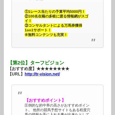
①1レース当たりの予算平均5000円！
②100名在籍の多岐に渡る情報網がスゴ
イ！
③コンサルタントによる万馬券獲得
1on1サポート！
④無料コンテンツも充実！
【第2位】ターフビジョン
【おすすめ度】★★★★★★★★
【URL】
http://tr-vision.net/
【おすすめポイント】
圧倒的な的中率の高さがおすすめポイン
ト。 他所の競馬予想サイトもある程度穴
馬の情報を手に入れる事が出来たとして