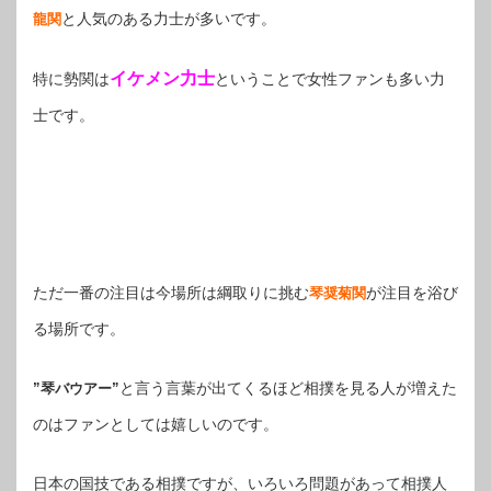
と人気のある力士が多いです。
龍関
イケメン力士
特に勢関は
ということで女性ファンも多い力
士です。
ただ一番の注目は今場所は綱取りに挑む
が注目を浴び
琴奨菊関
る場所です。
と言う言葉が出てくるほど相撲を見る人が増えた
”琴バウアー”
のはファンとしては嬉しいのです。
日本の国技である相撲ですが、いろいろ問題があって相撲人