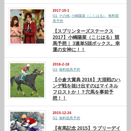
2017-10-1
G1
,
その他
,
小嶋陽菜（こじはる）
,
無料競
馬予想
【スプリンターズステークス
2017】小嶋陽菜（こじはる）競
馬予想｜ 3連単5頭ボックス。幸
運の女神に！！
2016-2-18
G3
,
無料競馬予想
【小倉大賞典 2016】大混戦のハ
ンデ戦を抜け出すのはマイネル
フロストか！？穴馬を事前予
想！！
2015-12-24
G1
,
無料競馬予想
【有馬記念 2015】ラブリーデイ