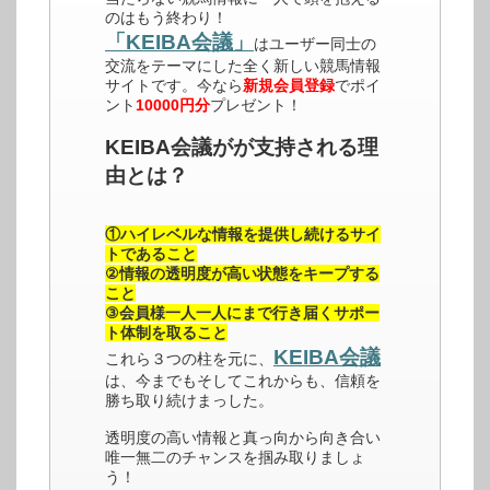
のはもう終わり！
「KEIBA会議」
はユーザー同士の
交流をテーマにした全く新しい競馬情報
サイトです。今なら
新規会員登録
でポイ
ント
10000円分
プレゼント！
KEIBA会議がが支持される理
由とは？
①ハイレベルな情報を提供し続けるサイ
トであること
②情報の透明度が高い状態をキープする
こと
③会員様一人一人にまで行き届くサポー
ト体制を取ること
KEIBA会議
これら３つの柱を元に、
は、今までもそしてこれからも、信頼を
勝ち取り続けまっした。
透明度の高い情報と真っ向から向き合い
唯一無二のチャンスを掴み取りましょ
う！