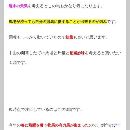
を考えるとこの馬もかなり気になります。
週末の天気
です。
馬場が渋っても自分の競馬に徹することが出来るのが強み
調教もしっかり動いていたので
も良いと思います。
状態
中山の開幕したての馬場と斤量と
を考えると買いたい
配当妙味
１頭です。
現時点で注目しているのはこの3頭です。
今年の
ので、例年の
春に飛躍を誓う牝馬の有力馬が集まった
デー