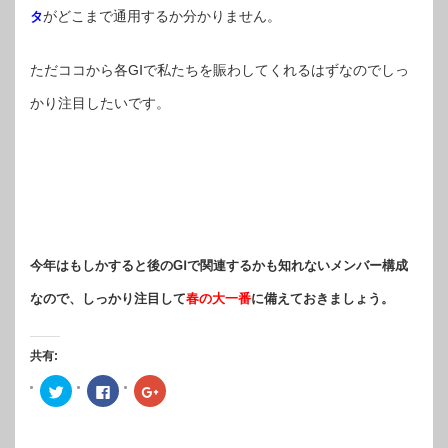
がどこまで通用するか分かりません。
タ
ただココから各GⅠで私たちを賑わしてくれるはずなのでしっ
かり注目したいです。
今年はもしかすると後のGⅠで関連するかも知れないメンバー構成
なので、しっかり注目して
春の大一番
に備えておきましょう。
共有:
ク
Facebook
ク
リ
で
リ
ッ
共
ッ
ク
有
ク
し
す
し
て
る
て