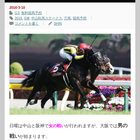
2016-3-10
G3
,
無料競馬予想
2016
,
GⅢ
,
中山牝馬ステークス
,
穴馬
,
競馬予想
コメントを書く
SHIN
男の
日曜は中山と阪神で
が行われますが、大阪では
女の戦い
戦い
が始まります。