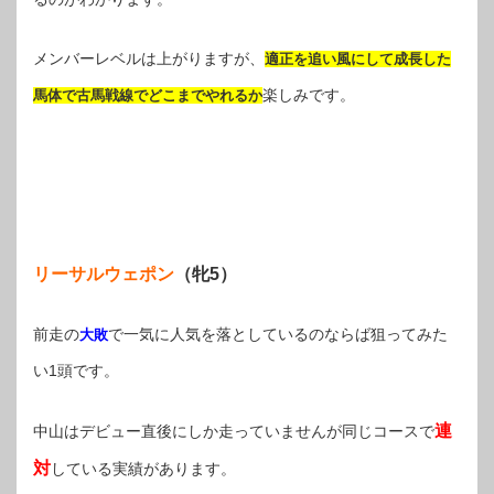
メンバーレベルは上がりますが、
適正を追い風にして成長した
楽しみです。
馬体で古馬戦線でどこまでやれるか
リーサルウェポン
（牝5）
前走の
で一気に人気を落としているのならば狙ってみた
大敗
い1頭です。
連
中山はデビュー直後にしか走っていませんが同じコースで
対
している実績があります。