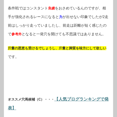
条件戦ではコンスタント
をおさめているんのですが、相
良績
手が強化されるレースになると
が出せない印象でしたが2走
力
前はしっかり走っていましたし、前走は距離が短く感じたの
で
となると一発穴を開けても不思議ではありません。
参考外
斤量の恩恵も受けるでしょうし、斤量と脚質を味方にして欲しい
です。
【人気ブログランキングで発
オススメ穴馬候補（C）・・・
表】