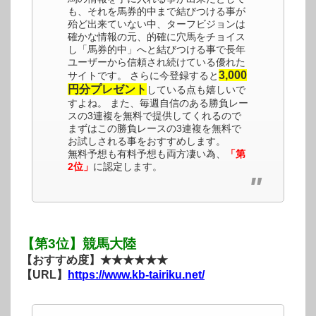
も、それを馬券的中まで結びつける事が
殆ど出来ていない中、ターフビジョンは
確かな情報の元、的確に穴馬をチョイス
し「馬券的中」へと結びつける事で長年
ユーザーから信頼され続けている優れた
3,000
サイトです。 さらに今登録すると
円分プレゼント
している点も嬉しいで
すよね。 また、毎週自信のある勝負レー
スの3連複を無料で提供してくれるので
まずはこの勝負レースの3連複を無料で
お試しされる事をおすすめします。
無料予想も有料予想も両方凄い為、
「第
2位」
に認定します。
【第3位】競馬大陸
【おすすめ度】★★★★★★
【URL】
https://www.kb-tairiku.net/