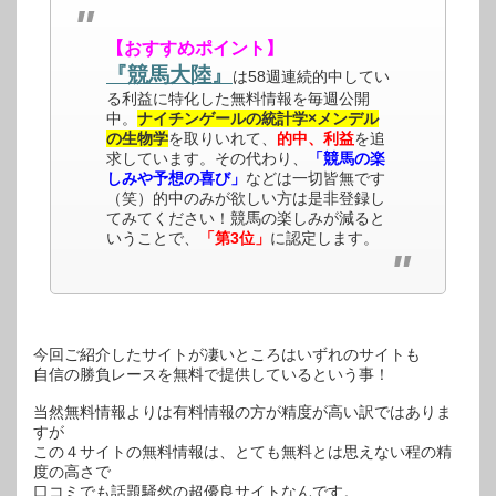
【おすすめポイント】
『競馬大陸』
は58週連続的中してい
る利益に特化した無料情報を毎週公開
中。
ナイチンゲールの統計学×メンデル
の生物学
を取りいれて、
的中、利益
を追
求しています。その代わり、
「競馬の楽
しみや予想の喜び」
などは一切皆無です
（笑）的中のみが欲しい方は是非登録し
てみてください！競馬の楽しみが減ると
いうことで、
「第3位」
に認定します。
今回ご紹介したサイトが凄いところはいずれのサイトも
自信の勝負レースを無料で提供しているという事！
当然無料情報よりは有料情報の方が精度が高い訳ではありま
すが
この４サイトの無料情報は、とても無料とは思えない程の精
度の高さで
口コミでも話題騒然の超優良サイトなんです。