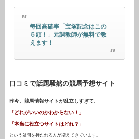
Twitter
に
Google+
で
は
で
共
ク
共
有
リ
有
(新
ッ
(新
し
ク
し
毎回高確率「宝塚記念はこの
い
し
い
ウ
て
ウ
ィ
く
ィ
５頭！」元調教師が無料で教
ン
だ
ン
ド
さ
ド
えます！
ウ
い
ウ
で
(新
で
開
し
開
き
い
き
ま
ウ
ま
す)
ィ
す)
ン
ド
ウ
で
開
口コミで話題騒然の競馬予想サイト
き
ま
す)
昨今、競馬情報サイトが乱立しすぎて、
「どれがいいのかわからない！」
「本当に役立つサイトはどれ？」
という疑問を持たれる方が増えてきています。