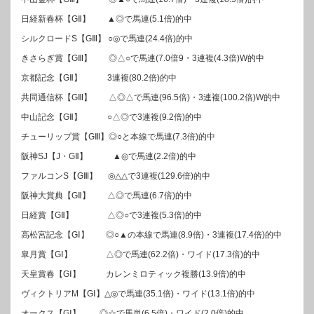
日経新春杯【GⅡ】 ▲◎で馬連(5.1倍)的中
シルクロードS【GⅢ】 ○◎で馬連(24.4倍)的中
きさらぎ賞【GⅢ】 ◎△○で馬連(7.0倍9・3連複(4.3倍)W的中
京都記念【GⅡ】 3連複(80.2倍)的中
共同通信杯【GⅢ】 △◎△で馬連(96.5倍)・3連複(100.2倍)W的中
中山記念【GⅡ】 ○△◎で3連複(9.2倍)的中
チューリップ賞【GⅢ】◎○と本線で馬連(7.3倍)的中
阪神SJ【J・GⅡ】 ▲◎で馬連(2.2倍)的中
ファルコンS【GⅢ】 ◎△△で3連複(129.6倍)的中
阪神大賞典【GⅡ】 △◎で馬連(6.7倍)的中
日経賞【GⅡ】 △◎○で3連複(5.3倍)的中
高松宮記念【GⅠ】 ◎○▲の本線で馬連(8.9倍)・3連複(17.4倍)的中
皐月賞【GⅠ】 △◎で馬連(62.2倍)・ワイド(17.3倍)的中
天皇賞春【GⅠ】 カレンミロティック複勝(13.9倍)的中
ヴィクトリアM【GⅠ】△◎で馬連(35.1倍)・ワイド(13.1倍)的中
オークス【GⅠ】 ◎☆で馬単(6.5倍)・ワイド(2.0倍)的中