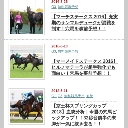
2016-3-25
G3
,
無料競馬予想
【マーチステークス 2016】充実
期のサンマルデュークが混戦を
制す！穴馬を事前予想！！
2016-6-10
G3
,
無料競馬予想
【マーメイドステークス 2016】
ヒルノマテーラが相手強化でも
面白い！穴馬を事前予想！！
2018-5-11
G1
,
G3
,
無料競馬予想
,
血統
【京王杯スプリングカップ
2018】血統分析｜今週の穴馬ピ
ックアップ！！32秒台前半の末
脚が一気に抜き去る！！