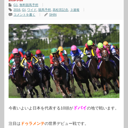
2016-3-26
G1
,
無料競馬予想
2016
,
GⅠ
,
ワイド
,
競馬予想
,
高松宮記念
,
３連複
コメントを書く
SHIN
ドバイ
今夜いよいよ日本を代表する10頭が
の地で戦います。
注目は
ドゥラメンテ
の世界デビュー戦です。