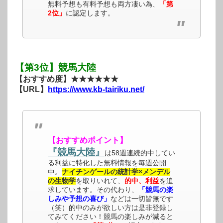
無料予想も有料予想も両方凄い為、
「第
2位」
に認定します。
【第3位】競馬大陸
【おすすめ度】★★★★★★
【URL】
https://www.kb-tairiku.net/
【おすすめポイント】
『競馬大陸』
は58週連続的中してい
る利益に特化した無料情報を毎週公開
中。
ナイチンゲールの統計学×メンデル
の生物学
を取りいれて、
的中、利益
を追
求しています。その代わり、
「競馬の楽
しみや予想の喜び」
などは一切皆無です
（笑）的中のみが欲しい方は是非登録し
てみてください！競馬の楽しみが減ると