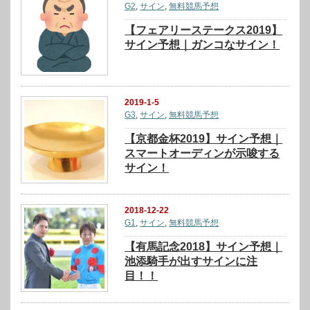
G2
,
サイン
,
無料競馬予想
【フェアリーステークス2019】
サイン予想｜ガンコなサイン！
2019-1-5
G3
,
サイン
,
無料競馬予想
【京都金杯2019】サイン予想｜
スマートオーディンが示唆する
サイン！
2018-12-22
G1
,
サイン
,
無料競馬予想
【有馬記念2018】サイン予想｜
池添騎手が出すサインに注
目！！