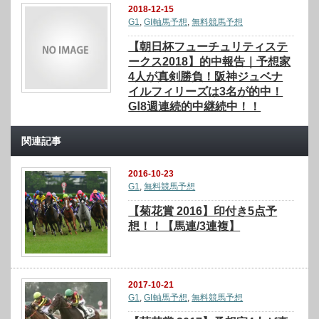
2018-12-15
G1
,
GⅠ軸馬予想
,
無料競馬予想
【朝日杯フューチュリティステ
ークス2018】的中報告｜予想家
4人が真剣勝負！阪神ジュベナ
イルフィリーズは3名が的中！
GⅠ8週連続的中継続中！！
関連記事
2016-10-23
G1
,
無料競馬予想
【菊花賞 2016】印付き5点予
想！！【馬連/3連複】
2017-10-21
G1
,
GⅠ軸馬予想
,
無料競馬予想