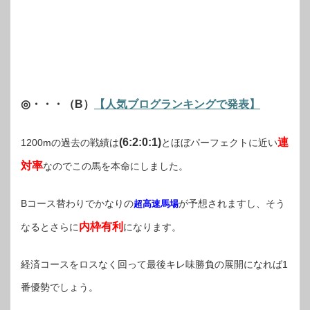
◎・・・（B）
【人気ブログランキングで発表】
(6:2:0:1)
連
1200mの過去の戦績は
とほぼパーフェクトに近い
対率
なのでこの馬を本命にしました。
Bコース替わりでかなりの
が予想されますし、そう
超高速馬場
内枠有利
なるとさらに
になります。
経済コースをロスなく回って最後キレ味勝負の展開になれば1
番優勢でしょう。