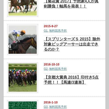
【菊花賞 2017】予想家4人が真
剣勝負！軸馬を発表！！
2015-9-27
G1
,
無料競馬予想
【スプリンターズＳ 2015】除外
対象ビッグアーサーは出走でき
るのか？
2016-10-10
G2
,
無料競馬予想
【京都大賞典 2016】印付き5点
予想！！【馬連/3連単】
2016-1-10
G3
,
無料競馬予想