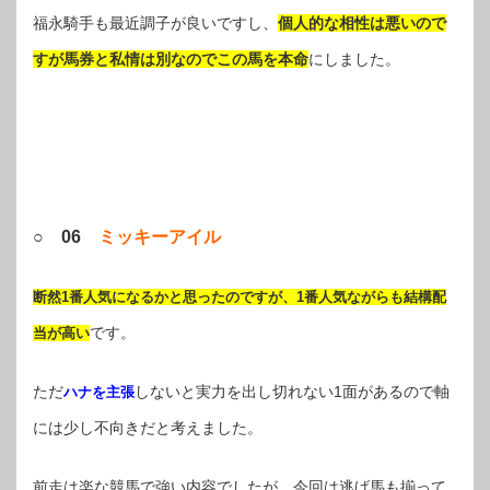
福永騎手も最近調子が良いですし、
個人的な相性は悪いので
すが馬券と私情は別なのでこの馬を本命
にしました。
○ 06
ミッキーアイル
断然1番人気になるかと思ったのですが、1番人気ながらも結構配
です。
当が高い
ただ
しないと実力を出し切れない1面があるので軸
ハナを主張
には少し不向きだと考えました。
前走は楽な競馬で強い内容でしたが、今回は逃げ馬も揃って