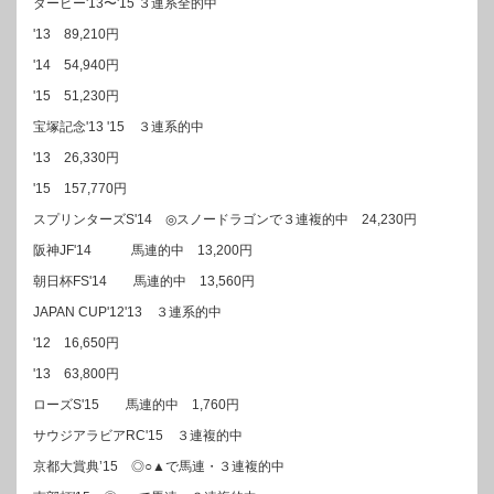
ダービー'13〜'15 ３連系全的中
'13 89,210円
'14 54,940円
'15 51,230円
宝塚記念'13 '15 ３連系的中
'13 26,330円
'15 157,770円
スプリンターズS'14 ◎スノードラゴンで３連複的中 24,230円
阪神JF'14 馬連的中 13,200円
朝日杯FS'14 馬連的中 13,560円
JAPAN CUP'12'13 ３連系的中
'12 16,650円
'13 63,800円
ローズS'15 馬連的中 1,760円
サウジアラビアRC'15 ３連複的中
京都大賞典’15 ◎○▲で馬連・３連複的中