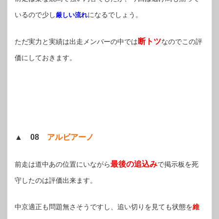
いるので少し
になるでしょう。
厳しい流れ
断トツ
ただ実力と実績は出走メンバーの中では
なのでこの評
価にしておきます。
▲ 08
アルビアーノ
最後の追込み
前走は道中あの位置にいながら
で掲示板を死
守したのは評価出来ます。
中京適正も問題無さそうですし、追い切りを見ても状態を
維