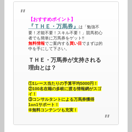
【おすすめポイント】
『ＴＨＥ・万馬券』
は「勉強不
要！才能不要！スキル不要！」競馬初心
者でも簡単に万馬券をゲット!!
無料情報
でご案内する
買い目
でまずは的
中を手にして下さい。
ＴＨＥ・万馬券が支持される
理由とは？
①1レース当たりの予算平均5000円！
②100名在籍の多岐に渡る情報網がスゴ
イ！
③コンサルタントによる万馬券獲得
1on1サポート！
④無料コンテンツも充実！