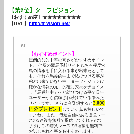
【第2位】ターフビジョン
【おすすめ度】★★★★★★★★
【URL】
http://tr-vision.net/
【おすすめポイント】
圧倒的な的中率の高さがおすすめポイン
ト。 他所の競馬予想サイトもある程度穴
馬の情報を手に入れる事が出来たとして
も、それを馬券的中まで結びつける事が
殆ど出来ていない中、ターフビジョンは
確かな情報の元、的確に穴馬をチョイス
し「馬券的中」へと結びつける事で長年
ユーザーから信頼され続けている優れた
3,000
サイトです。 さらに今登録すると
円分プレゼント
している点も嬉しいで
すよね。 また、毎週自信のある勝負レー
スの3連複を無料で提供してくれるので
まずはこの勝負レースの3連複を無料で
お試しされる事をおすすめします。