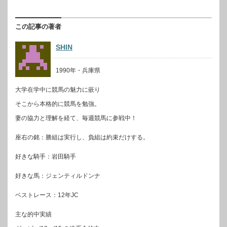
この記事の著者
SHIN
1990年・兵庫県
大学在学中に競馬の魅力に嵌り
そこから本格的に競馬を勉強。
妻の協力と理解を経て、毎週競馬に参戦中！
座右の銘：勝組は実行し、負組は約束だけする。
好きな騎手：岩田騎手
好きな馬：ジェンティルドンナ
ベストレース：12年JC
主な的中実績