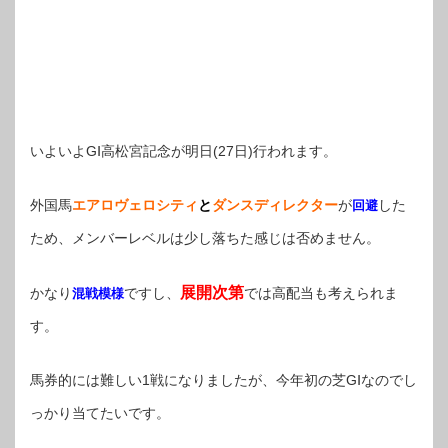
いよいよGⅠ高松宮記念が明日(27日)行われます。
外国馬
エアロヴェロシティ
と
ダンスディレクター
が
した
回避
ため、メンバーレベルは少し落ちた感じは否めません。
展開次第
かなり
ですし、
では高配当も考えられま
混戦模様
す。
馬券的には難しい1戦になりましたが、今年初の芝GⅠなのでし
っかり当てたいです。