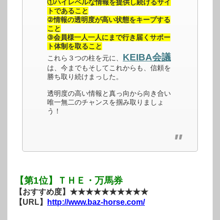
①ハイレベルな情報を提供し続けるサイ
トであること
②情報の透明度が高い状態をキープする
こと
③会員様一人一人にまで行き届くサポー
ト体制を取ること
KEIBA会議
これら３つの柱を元に、
は、今までもそしてこれからも、信頼を
勝ち取り続けまっした。
透明度の高い情報と真っ向から向き合い
唯一無二のチャンスを掴み取りましょ
う！
【第1位】ＴＨＥ・万馬券
【おすすめ度】★★★★★★★★★★
【URL】
http://www.baz-horse.com/