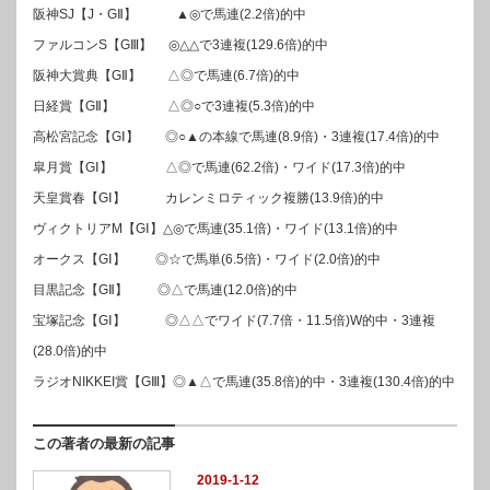
阪神SJ【J・GⅡ】 ▲◎で馬連(2.2倍)的中
ファルコンS【GⅢ】 ◎△△で3連複(129.6倍)的中
阪神大賞典【GⅡ】 △◎で馬連(6.7倍)的中
日経賞【GⅡ】 △◎○で3連複(5.3倍)的中
高松宮記念【GⅠ】 ◎○▲の本線で馬連(8.9倍)・3連複(17.4倍)的中
皐月賞【GⅠ】 △◎で馬連(62.2倍)・ワイド(17.3倍)的中
天皇賞春【GⅠ】 カレンミロティック複勝(13.9倍)的中
ヴィクトリアM【GⅠ】△◎で馬連(35.1倍)・ワイド(13.1倍)的中
オークス【GⅠ】 ◎☆で馬単(6.5倍)・ワイド(2.0倍)的中
目黒記念【GⅡ】 ◎△で馬連(12.0倍)的中
宝塚記念【GⅠ】 ◎△△でワイド(7.7倍・11.5倍)W的中・3連複
(28.0倍)的中
ラジオNIKKEI賞【GⅢ】◎▲△で馬連(35.8倍)的中・3連複(130.4倍)的中
この著者の最新の記事
2019-1-12