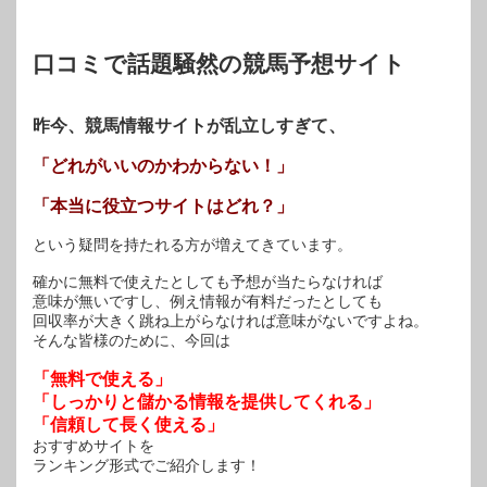
ン
ド
ウ
で
開
口コミで話題騒然の競馬予想サイト
き
ま
す)
昨今、競馬情報サイトが乱立しすぎて、
「どれがいいのかわからない！」
「本当に役立つサイトはどれ？」
という疑問を持たれる方が増えてきています。
確かに無料で使えたとしても予想が当たらなければ
意味が無いですし、例え情報が有料だったとしても
回収率が大きく跳ね上がらなければ意味がないですよね。
そんな皆様のために、今回は
「無料で使える」
「しっかりと儲かる情報を提供してくれる」
「信頼して長く使える」
おすすめサイトを
ランキング形式でご紹介します！