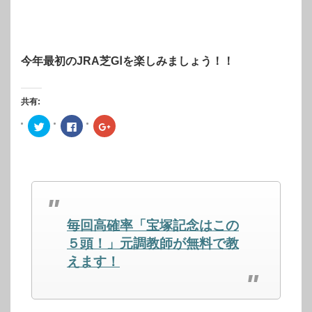
今年最初のJRA芝GⅠを楽しみましょう！！
共有:
ク
Facebook
ク
リ
で
リ
ッ
共
ッ
ク
有
ク
し
す
し
て
る
て
Twitter
に
Google+
で
は
で
共
ク
共
有
リ
有
(新
ッ
(新
し
ク
し
毎回高確率「宝塚記念はこの
い
し
い
ウ
て
ウ
ィ
く
ィ
５頭！」元調教師が無料で教
ン
だ
ン
ド
さ
ド
えます！
ウ
い
ウ
で
(新
で
開
し
開
き
い
き
ま
ウ
ま
す)
ィ
す)