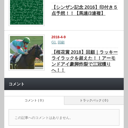
【シンザン記念 2016】印付き５
点予想！！【馬連/3連複】
2018-4-9
G1
,
回顧
【桜花賞 2018】回顧｜ラッキー
ライラックを超えた！！アーモ
ンドアイ豪脚炸裂で三冠獲り
へ！！
コメント
コメント ( 0 )
トラックバック ( 0 )
この記事へのコメントはありません。