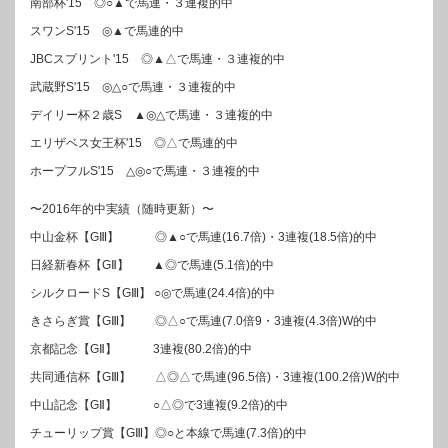
南部杯'15 ◎○▲で馬連・３連複的中
スワンS'15 ◎▲で馬連的中
JBCスプリント'15 ◎▲△で馬連・３連複的中
武蔵野S'15 ◎△○で馬連・３連複的中
デイリー杯２歳S ▲◎△で馬連・３連複的中
エリザベス女王杯'15 ◎△で馬連的中
ホープフルS'15 △◎○で馬連・３連複的中
〜2016年的中実績（随時更新）〜
中山金杯【GⅢ】 ◎▲○で馬連(16.7倍)・3連複(18.5倍)的中
日経新春杯【GⅡ】 ▲◎で馬連(5.1倍)的中
シルクロードS【GⅢ】 ○◎で馬連(24.4倍)的中
きさらぎ賞【GⅢ】 ◎△○で馬連(7.0倍9・3連複(4.3倍)W的中
京都記念【GⅡ】 3連複(80.2倍)的中
共同通信杯【GⅢ】 △◎△で馬連(96.5倍)・3連複(100.2倍)W的中
中山記念【GⅡ】 ○△◎で3連複(9.2倍)的中
チューリップ賞【GⅢ】◎○と本線で馬連(7.3倍)的中