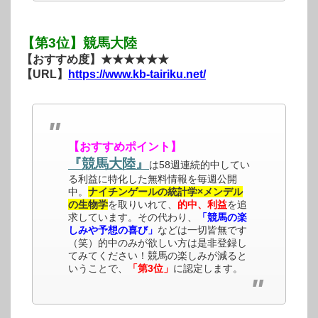
【第3位】競馬大陸
【おすすめ度】★★★★★★
【URL】
https://www.kb-tairiku.net/
【おすすめポイント】
『競馬大陸』
は58週連続的中してい
る利益に特化した無料情報を毎週公開
中。
ナイチンゲールの統計学×メンデル
の生物学
を取りいれて、
的中、利益
を追
求しています。その代わり、
「競馬の楽
しみや予想の喜び」
などは一切皆無です
（笑）的中のみが欲しい方は是非登録し
てみてください！競馬の楽しみが減ると
いうことで、
「第3位」
に認定します。