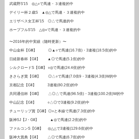
武蔵野S'15 ◎△○で馬連・３連複的中
デイリー杯２歳S ▲◎△で馬連・３連複的中
エリザベス女王杯'15 ◎△で馬連的中
ホープフルS'15 △◎○で馬連・３連複的中
〜2016年的中実績（随時更新）〜
中山金杯【GⅢ】 ◎▲○で馬連(16.7倍)・3連複(18.5倍)的中
日経新春杯【GⅡ】 ▲◎で馬連(5.1倍)的中
シルクロードS【GⅢ】 ○◎で馬連(24.4倍)的中
きさらぎ賞【GⅢ】 ◎△○で馬連(7.0倍9・3連複(4.3倍)W的中
京都記念【GⅡ】 3連複(80.2倍)的中
共同通信杯【GⅢ】 △◎△で馬連(96.5倍)・3連複(100.2倍)W的中
中山記念【GⅡ】 ○△◎で3連複(9.2倍)的中
チューリップ賞【GⅢ】◎○と本線で馬連(7.3倍)的中
阪神SJ【J・GⅡ】 ▲◎で馬連(2.2倍)的中
ファルコンS【GⅢ】 ◎△△で3連複(129.6倍)的中
阪神大賞典【GⅡ】 △◎で馬連(6.7倍)的中