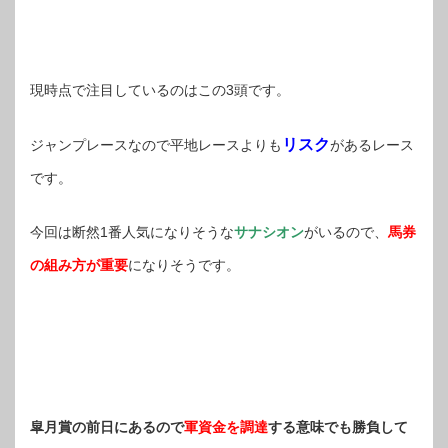
現時点で注目しているのはこの3頭です。
リスク
ジャンプレースなので平地レースよりも
があるレース
です。
今回は断然1番人気になりそうな
サナシオン
がいるので、
馬券
の組み方が重要
になりそうです。
皐月賞の前日にあるので
軍資金を調達
する意味でも勝負して