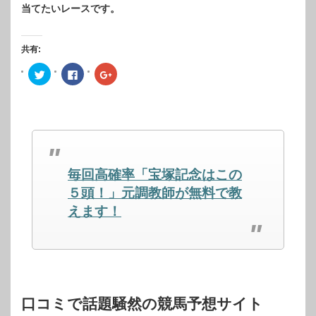
当てたいレースです。
共有:
ク
Facebook
ク
リ
で
リ
ッ
共
ッ
ク
有
ク
し
す
し
て
る
て
Twitter
に
Google+
で
は
で
共
ク
共
有
リ
有
(新
ッ
(新
し
ク
し
毎回高確率「宝塚記念はこの
い
し
い
ウ
て
ウ
ィ
く
ィ
５頭！」元調教師が無料で教
ン
だ
ン
ド
さ
ド
えます！
ウ
い
ウ
で
(新
で
開
し
開
き
い
き
ま
ウ
ま
す)
ィ
す)
ン
ド
ウ
で
開
口コミで話題騒然の競馬予想サイト
き