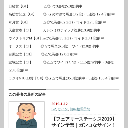
日経賞【GⅡ】 △◎○で3連複(5.3倍)的中
高松宮記念【GⅠ】 ◎○▲の本線で馬連(8.9倍)・3連複(17.4倍)的中
皐月賞【GⅠ】 △◎で馬連(62.2倍)・ワイド(17.3倍)的中
天皇賞春【GⅠ】 カレンミロティック複勝(13.9倍)的中
ヴィクトリアM【GⅠ】△◎で馬連(35.1倍)・ワイド(13.1倍)的中
オークス【GⅠ】 ◎☆で馬単(6.5倍)・ワイド(2.0倍)的中
目黒記念【GⅡ】 ◎△で馬連(12.0倍)的中
宝塚記念【GⅠ】 ◎△△でワイド(7.7倍・11.5倍)W的中・3連複
(28.0倍)的中
ラジオNIKKEI賞【GⅢ】◎▲△で馬連(35.8倍)的中・3連複(130.4倍)的中
この著者の最新の記事
2019-1-12
G2
,
サイン
,
無料競馬予想
【フェアリーステークス2019】
サイン予想｜ガンコなサイン！