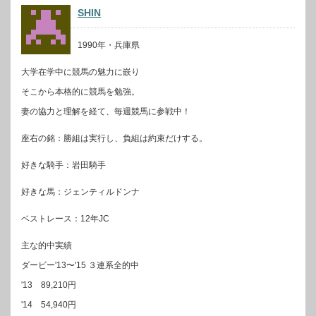
SHIN
1990年・兵庫県
大学在学中に競馬の魅力に嵌り
そこから本格的に競馬を勉強。
妻の協力と理解を経て、毎週競馬に参戦中！
座右の銘：勝組は実行し、負組は約束だけする。
好きな騎手：岩田騎手
好きな馬：ジェンティルドンナ
ベストレース：12年JC
主な的中実績
ダービー'13〜'15 ３連系全的中
'13 89,210円
'14 54,940円