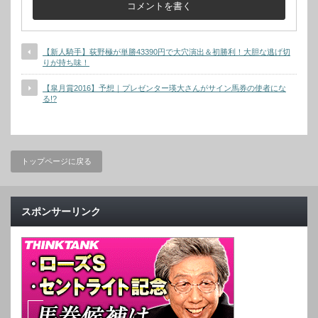
【新人騎手】荻野極が単勝43390円で大穴演出＆初勝利！大胆な逃げ切
りが持ち味！
【皐月賞2016】予想｜プレゼンター瑛大さんがサイン馬券の使者にな
る!?
トップページに戻る
スポンサーリンク