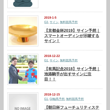
2019-1-5
G3
,
サイン
,
無料競馬予想
【京都金杯2019】サイン予想｜
スマートオーディンが示唆する
サイン！
2018-12-22
G1
,
サイン
,
無料競馬予想
【有馬記念2018】サイン予想｜
池添騎手が出すサインに注
目！！
2018-12-15
G1
,
GⅠ軸馬予想
,
無料競馬予想
【朝日杯フューチュリティステ