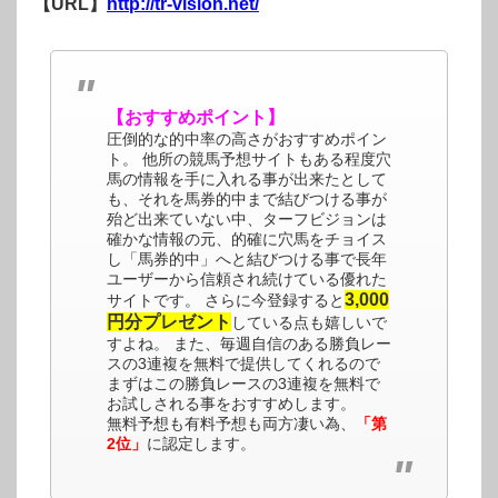
【URL】
http://tr-vision.net/
【おすすめポイント】
圧倒的な的中率の高さがおすすめポイン
ト。 他所の競馬予想サイトもある程度穴
馬の情報を手に入れる事が出来たとして
も、それを馬券的中まで結びつける事が
殆ど出来ていない中、ターフビジョンは
確かな情報の元、的確に穴馬をチョイス
し「馬券的中」へと結びつける事で長年
ユーザーから信頼され続けている優れた
3,000
サイトです。 さらに今登録すると
円分プレゼント
している点も嬉しいで
すよね。 また、毎週自信のある勝負レー
スの3連複を無料で提供してくれるので
まずはこの勝負レースの3連複を無料で
お試しされる事をおすすめします。
無料予想も有料予想も両方凄い為、
「第
2位」
に認定します。