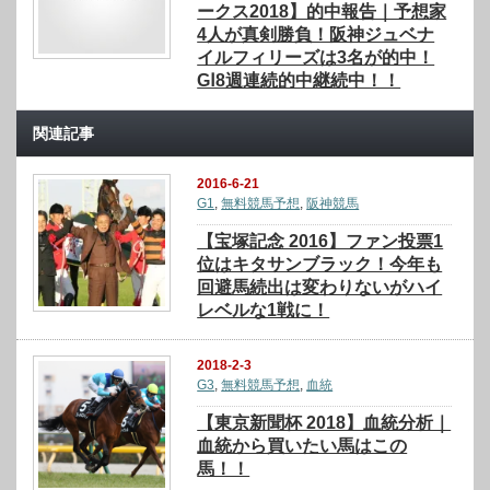
ークス2018】的中報告｜予想家
4人が真剣勝負！阪神ジュベナ
イルフィリーズは3名が的中！
GⅠ8週連続的中継続中！！
関連記事
2016-6-21
G1
,
無料競馬予想
,
阪神競馬
【宝塚記念 2016】ファン投票1
位はキタサンブラック！今年も
回避馬続出は変わりないがハイ
レベルな1戦に！
2018-2-3
G3
,
無料競馬予想
,
血統
【東京新聞杯 2018】血統分析｜
血統から買いたい馬はこの
馬！！