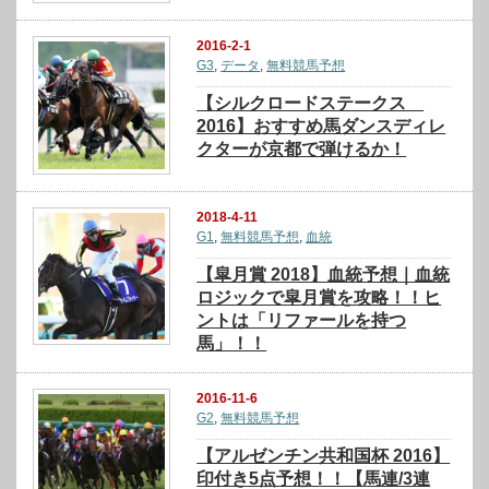
2016-2-1
G3
,
データ
,
無料競馬予想
【シルクロードステークス
2016】おすすめ馬ダンスディレ
クターが京都で弾けるか！
2018-4-11
G1
,
無料競馬予想
,
血統
【皐月賞 2018】血統予想｜血統
ロジックで皐月賞を攻略！！ヒ
ントは「リファールを持つ
馬」！！
2016-11-6
G2
,
無料競馬予想
【アルゼンチン共和国杯 2016】
印付き5点予想！！【馬連/3連