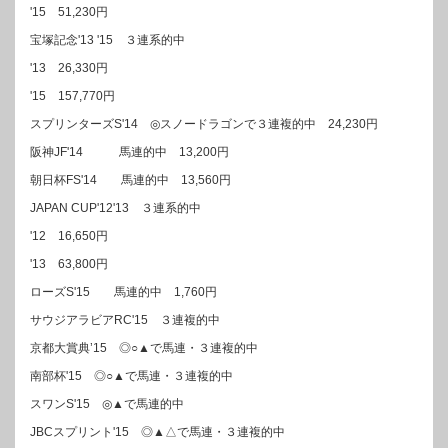
'15 51,230円
宝塚記念'13 '15 ３連系的中
'13 26,330円
'15 157,770円
スプリンターズS'14 ◎スノードラゴンで３連複的中 24,230円
阪神JF'14 馬連的中 13,200円
朝日杯FS'14 馬連的中 13,560円
JAPAN CUP'12'13 ３連系的中
'12 16,650円
'13 63,800円
ローズS'15 馬連的中 1,760円
サウジアラビアRC'15 ３連複的中
京都大賞典’15 ◎○▲で馬連・３連複的中
南部杯'15 ◎○▲で馬連・３連複的中
スワンS'15 ◎▲で馬連的中
JBCスプリント'15 ◎▲△で馬連・３連複的中