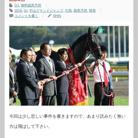
2016-4-13
G1
,
無料競馬予想
2016
,
GⅠ
,
中山グランドジャンプ
,
穴馬
,
競馬予想
,
障害
コメントを書く
SHIN
今回は少し悲しい事件を書きますので、あまり読みたく無い
方は飛ばして下さい。