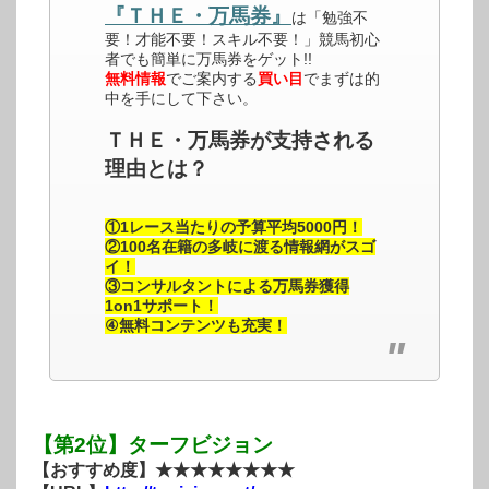
『ＴＨＥ・万馬券』
は「勉強不
要！才能不要！スキル不要！」競馬初心
者でも簡単に万馬券をゲット!!
無料情報
でご案内する
買い目
でまずは的
中を手にして下さい。
ＴＨＥ・万馬券が支持される
理由とは？
①1レース当たりの予算平均5000円！
②100名在籍の多岐に渡る情報網がスゴ
イ！
③コンサルタントによる万馬券獲得
1on1サポート！
④無料コンテンツも充実！
【第2位】ターフビジョン
【おすすめ度】★★★★★★★★