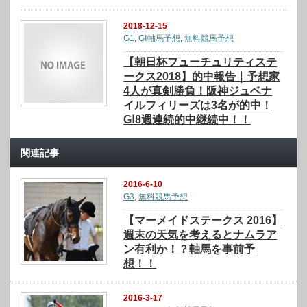
2018-12-15
G1
,
GⅠ軸馬予想
,
無料競馬予想
【朝日杯フューチュリティステ
ークス2018】的中報告｜予想家
4人が真剣勝負！阪神ジュベナ
イルフィリーズは3名が的中！
GⅠ8週連続的中継続中！！
関連記事
2016-6-10
G3
,
無料競馬予想
【マーメイドステークス 2016】
週末の天気を考えるとナムラア
ン有利か！？軸馬を事前予
想！！
2016-3-17