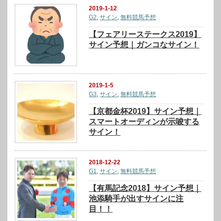
2019-1-12
G2
,
サイン
,
無料競馬予想
【フェアリーステークス2019】
サイン予想｜ガンコなサイン！
2019-1-5
G3
,
サイン
,
無料競馬予想
【京都金杯2019】サイン予想｜
スマートオーディンが示唆する
サイン！
2018-12-22
G1
,
サイン
,
無料競馬予想
【有馬記念2018】サイン予想｜
池添騎手が出すサインに注
目！！