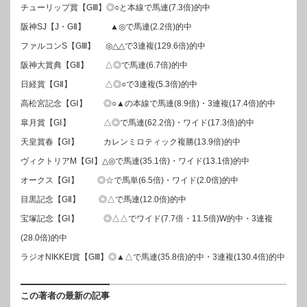
チューリップ賞【GⅢ】◎○と本線で馬連(7.3倍)的中
阪神SJ【J・GⅡ】 ▲◎で馬連(2.2倍)的中
ファルコンS【GⅢ】 ◎△△で3連複(129.6倍)的中
阪神大賞典【GⅡ】 △◎で馬連(6.7倍)的中
日経賞【GⅡ】 △◎○で3連複(5.3倍)的中
高松宮記念【GⅠ】 ◎○▲の本線で馬連(8.9倍)・3連複(17.4倍)的中
皐月賞【GⅠ】 △◎で馬連(62.2倍)・ワイド(17.3倍)的中
天皇賞春【GⅠ】 カレンミロティック複勝(13.9倍)的中
ヴィクトリアM【GⅠ】△◎で馬連(35.1倍)・ワイド(13.1倍)的中
オークス【GⅠ】 ◎☆で馬単(6.5倍)・ワイド(2.0倍)的中
目黒記念【GⅡ】 ◎△で馬連(12.0倍)的中
宝塚記念【GⅠ】 ◎△△でワイド(7.7倍・11.5倍)W的中・3連複
(28.0倍)的中
ラジオNIKKEI賞【GⅢ】◎▲△で馬連(35.8倍)的中・3連複(130.4倍)的中
この著者の最新の記事