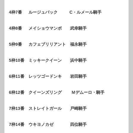
4枠7番 ルージュバック C・ルメール騎手
4枠8番 メイショウマンボ 武幸騎手
5枠9番 カフェブリリアント 福永騎手
5枠10番 ミッキークイーン 浜中騎手
6枠11番 レッツゴードンキ 岩田騎手
6枠12番 クイーンズリング Ｍデムーロ・騎手
7枠13番 ストレイトガール 戸崎騎手
7枠14番 ウキヨノカゼ 四位騎手