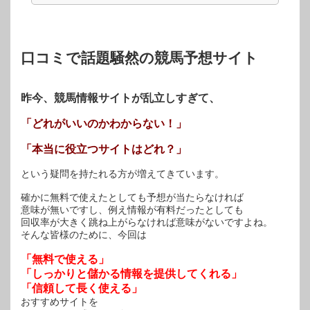
ま
ウ
ま
す)
ィ
す)
ン
ド
ウ
で
開
口コミで話題騒然の競馬予想サイト
き
ま
す)
昨今、競馬情報サイトが乱立しすぎて、
「どれがいいのかわからない！」
「本当に役立つサイトはどれ？」
という疑問を持たれる方が増えてきています。
確かに無料で使えたとしても予想が当たらなければ
意味が無いですし、例え情報が有料だったとしても
回収率が大きく跳ね上がらなければ意味がないですよね。
そんな皆様のために、今回は
「無料で使える」
「しっかりと儲かる情報を提供してくれる」
「信頼して長く使える」
おすすめサイトを