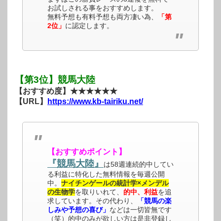
お試しされる事をおすすめします。
無料予想も有料予想も両方凄い為、
「第
2位」
に認定します。
【第3位】競馬大陸
【おすすめ度】★★★★★★
【URL】
https://www.kb-tairiku.net/
【おすすめポイント】
『競馬大陸』
は58週連続的中してい
る利益に特化した無料情報を毎週公開
中。
ナイチンゲールの統計学×メンデル
の生物学
を取りいれて、
的中、利益
を追
求しています。その代わり、
「競馬の楽
しみや予想の喜び」
などは一切皆無です
（笑）的中のみが欲しい方は是非登録し