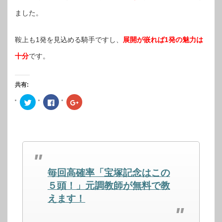
ました。
鞍上も1発を見込める騎手ですし、
展開が嵌れば1発の魅力は
十分
です。
共有:
ク
Facebook
ク
リ
で
リ
ッ
共
ッ
ク
有
ク
し
す
し
て
る
て
Twitter
に
Google+
で
は
で
共
ク
共
有
リ
有
(新
ッ
(新
し
ク
し
毎回高確率「宝塚記念はこの
い
し
い
ウ
て
ウ
ィ
く
ィ
５頭！」元調教師が無料で教
ン
だ
ン
ド
さ
ド
えます！
ウ
い
ウ
で
(新
で
開
し
開
き
い
き