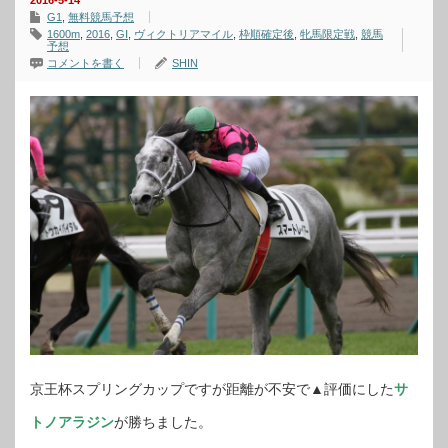
2016-5-14
G1
,
無料競馬予想
1600m
,
2016
,
GⅠ
,
ヴィクトリアマイル
,
枠順確定後
,
牝馬限定戦
,
競馬
予想
コメントを書く
SHIN
京王杯スプリングカップですが距離が不安で▲評価にした
サ
トノアラジン
が勝ちました。