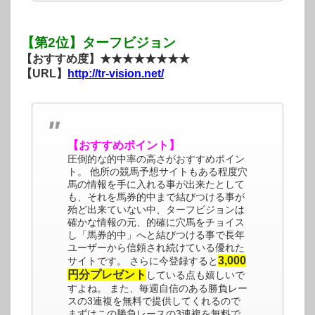
【第2位】ターフビジョン
【おすすめ度】★★★★★★★★
【URL】
http://tr-vision.net/
【おすすめポイント】
圧倒的な的中率の高さがおすすめポイン
ト。 他所の競馬予想サイトもある程度穴
馬の情報を手に入れる事が出来たとして
も、それを馬券的中まで結びつける事が
殆ど出来ていない中、ターフビジョンは
確かな情報の元、的確に穴馬をチョイス
し「馬券的中」へと結びつける事で長年
ユーザーから信頼され続けている優れた
3,000
サイトです。 さらに今登録すると
円分プレゼント
している点も嬉しいで
すよね。 また、毎週自信のある勝負レー
スの3連複を無料で提供してくれるので
まずはこの勝負レースの3連複を無料で