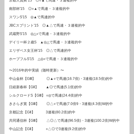
京都大賞典’15 ◎○▲で馬連・３連複的中
南部杯'15 ◎○▲で馬連・３連複的中
スワンS'15 ◎▲で馬連的中
JBCスプリント'15 ◎▲△で馬連・３連複的中
武蔵野S'15 ◎△○で馬連・３連複的中
デイリー杯２歳S ▲◎△で馬連・３連複的中
エリザベス女王杯'15 ◎△で馬連的中
ホープフルS'15 △◎○で馬連・３連複的中
〜2016年的中実績（随時更新）〜
中山金杯【GⅢ】 ◎▲○で馬連(16.7倍)・3連複(18.5倍)的中
日経新春杯【GⅡ】 ▲◎で馬連(5.1倍)的中
シルクロードS【GⅢ】 ○◎で馬連(24.4倍)的中
きさらぎ賞【GⅢ】 ◎△○で馬連(7.0倍9・3連複(4.3倍)W的中
京都記念【GⅡ】 3連複(80.2倍)的中
共同通信杯【GⅢ】 △◎△で馬連(96.5倍)・3連複(100.2倍)W的中
中山記念【GⅡ】 ○△◎で3連複(9.2倍)的中