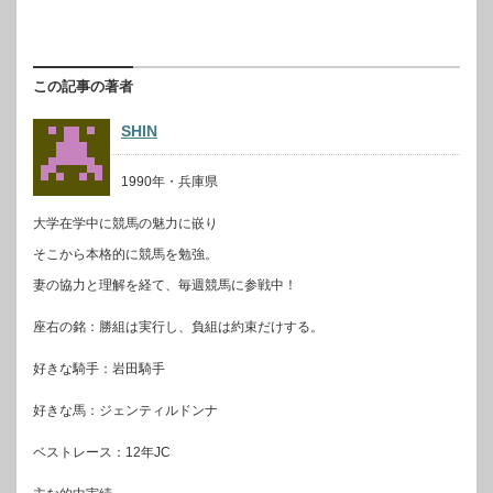
この記事の著者
SHIN
1990年・兵庫県
大学在学中に競馬の魅力に嵌り
そこから本格的に競馬を勉強。
妻の協力と理解を経て、毎週競馬に参戦中！
座右の銘：勝組は実行し、負組は約束だけする。
好きな騎手：岩田騎手
好きな馬：ジェンティルドンナ
ベストレース：12年JC