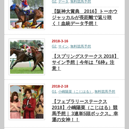
G2
,
データ
,
無料競馬予想
【阪神大賞典 2016】トーホウ
ジャッカルが長距離で返り咲
く！血統データ予想！
2018-3-16
G2
,
サイン
,
無料競馬予想
【スプリングステークス 2018】
サイン予想｜今年は『6枠』注
意！
2018-2-18
G1
,
小嶋陽菜（こじはる）
,
無料競馬予想
【フェブラリーステークス
2018】小嶋陽菜（こじはる）競
馬予想｜ 3連単5頭ボックス。幸
運の女神！！