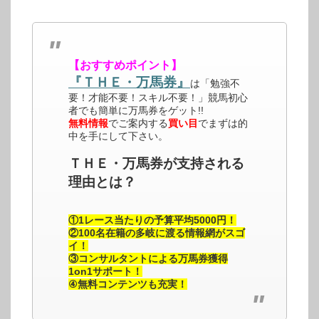
【おすすめポイント】
『ＴＨＥ・万馬券』
は「勉強不
要！才能不要！スキル不要！」競馬初心
者でも簡単に万馬券をゲット!!
無料情報
でご案内する
買い目
でまずは的
中を手にして下さい。
ＴＨＥ・万馬券が支持される
理由とは？
①1レース当たりの予算平均5000円！
②100名在籍の多岐に渡る情報網がスゴ
イ！
③コンサルタントによる万馬券獲得
1on1サポート！
④無料コンテンツも充実！