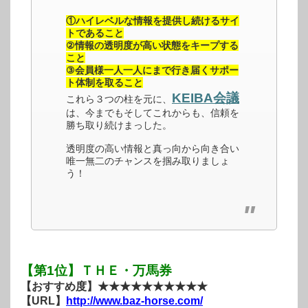
①ハイレベルな情報を提供し続けるサイ
トであること
②情報の透明度が高い状態をキープする
こと
③会員様一人一人にまで行き届くサポー
ト体制を取ること
KEIBA会議
これら３つの柱を元に、
は、今までもそしてこれからも、信頼を
勝ち取り続けまっした。
透明度の高い情報と真っ向から向き合い
唯一無二のチャンスを掴み取りましょ
う！
【第1位】ＴＨＥ・万馬券
【おすすめ度】★★★★★★★★★★
【URL】
http://www.baz-horse.com/