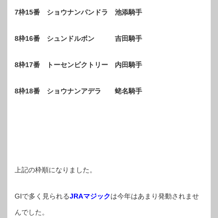
7枠15番 ショウナンパンドラ 池添騎手
8枠16番 シュンドルボン 吉田騎手
8枠17番 トーセンビクトリー 内田騎手
8枠18番 ショウナンアデラ 蛯名騎手
上記の枠順になりました。
GⅠで多く見られる
JRAマジック
は今年はあまり発動されませ
んでした。