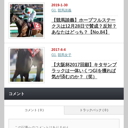
2019-1-30
G1
,
競馬談義
【競馬談義】ホープフルステー
クスは12月28日で賛成？反対？
あなたはどっち？【No.84】
2017-4-4
G1
,
競馬女子
【大阪杯2017回顧】キタサンブ
ラックは一体いくつGⅠを獲れば
気が済むのか？（笑）
コメント
コメント ( 0 )
トラックバック ( 0 )
この記事へのコメントはありません。