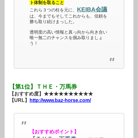
ト体制を取ること
KEIBA会議
これら３つの柱を元に、
は、今までもそしてこれからも、信頼を
勝ち取り続けまっした。
透明度の高い情報と真っ向から向き合い
唯一無二のチャンスを掴み取りましょ
う！
【第1位】ＴＨＥ・万馬券
【おすすめ度】★★★★★★★★★★
【URL】
http://www.baz-horse.com/
【おすすめポイント】