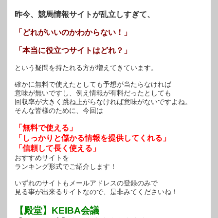
す)
昨今、競馬情報サイトが乱立しすぎて、
「どれがいいのかわからない！」
「本当に役立つサイトはどれ？」
という疑問を持たれる方が増えてきています。
確かに無料で使えたとしても予想が当たらなければ
意味が無いですし、例え情報が有料だったとしても
回収率が大きく跳ね上がらなければ意味がないですよね。
そんな皆様のために、今回は
「無料で使える」
「しっかりと儲かる情報を提供してくれる」
「信頼して長く使える」
おすすめサイトを
ランキング形式でご紹介します！
いずれのサイトもメールアドレスの登録のみで
見る事が出来るサイトなので、是非みてくださいね！
【殿堂】KEIBA会議