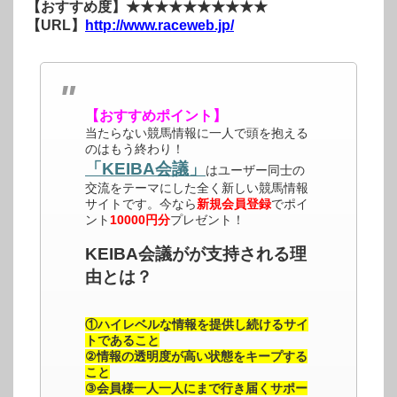
【おすすめ度】★★★★★★★★★★
【URL】
http://www.raceweb.jp/
【おすすめポイント】
当たらない競馬情報に一人で頭を抱える
のはもう終わり！
「KEIBA会議」
はユーザー同士の
交流をテーマにした全く新しい競馬情報
サイトです。今なら
新規会員登録
でポイ
ント
10000円分
プレゼント！
KEIBA会議がが支持される理
由とは？
①ハイレベルな情報を提供し続けるサイ
トであること
②情報の透明度が高い状態をキープする
こと
③会員様一人一人にまで行き届くサポー