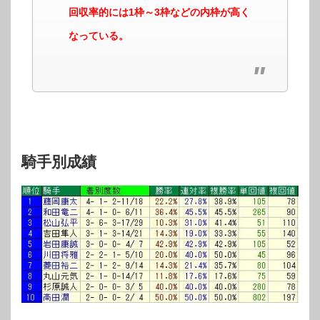
回収率的には1枠～3枠などの内枠が高く
なっている。
騎手別成績