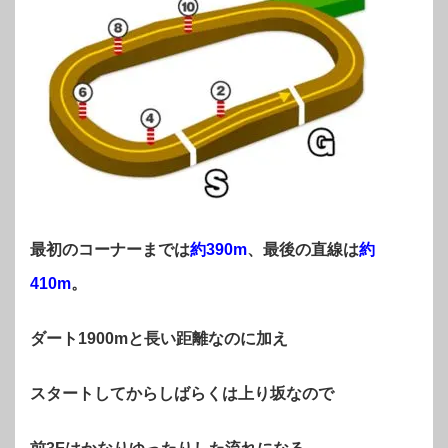
最初のコーナーまでは
約390m
、最後の直線は
約
410m
。
ダート1900mと長い距離なのに加え
スタートしてからしばらくは上り坂なので