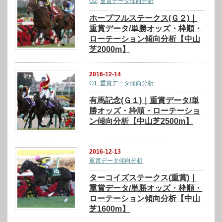
G2
,
重賞データ傾向分析
ホープフルステークス(Ｇ２)｜
重賞データ/単勝オッズ・枠順・
ローテーション傾向分析【中山
芝2000m】
2016-12-14
G1
,
重賞データ傾向分析
有馬記念(Ｇ１)｜重賞データ/単
勝オッズ・枠順・ローテーショ
ン傾向分析【中山芝2500m】
2016-12-13
重賞データ傾向分析
ターコイズステークス(重賞)｜
重賞データ/単勝オッズ・枠順・
ローテーション傾向分析【中山
芝1600m】