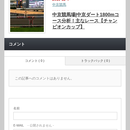
中京競馬
中京競馬場|中京ダート1800mコ
ース分析！主なレース【チャン
ピオンカップ】
コメント
コメント ( 0 )
トラックバック ( 0 )
この記事へのコメントはありません。
名前
E-MAIL
- 公開されません -