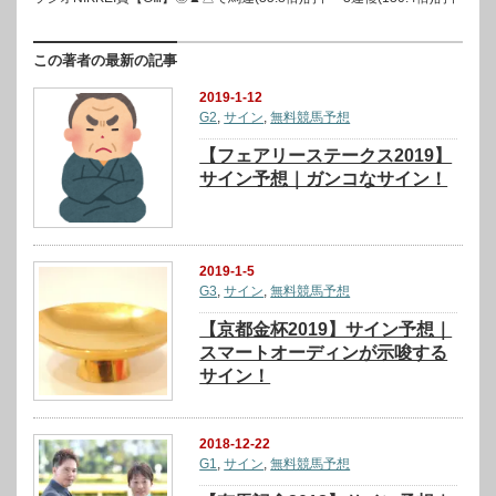
この著者の最新の記事
2019-1-12
G2
,
サイン
,
無料競馬予想
【フェアリーステークス2019】
サイン予想｜ガンコなサイン！
2019-1-5
G3
,
サイン
,
無料競馬予想
【京都金杯2019】サイン予想｜
スマートオーディンが示唆する
サイン！
2018-12-22
G1
,
サイン
,
無料競馬予想