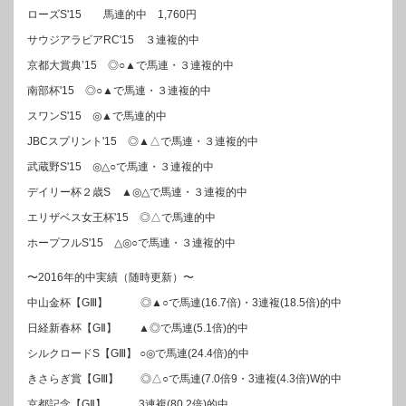
ローズS'15 馬連的中 1,760円
サウジアラビアRC'15 ３連複的中
京都大賞典’15 ◎○▲で馬連・３連複的中
南部杯'15 ◎○▲で馬連・３連複的中
スワンS'15 ◎▲で馬連的中
JBCスプリント'15 ◎▲△で馬連・３連複的中
武蔵野S'15 ◎△○で馬連・３連複的中
デイリー杯２歳S ▲◎△で馬連・３連複的中
エリザベス女王杯'15 ◎△で馬連的中
ホープフルS'15 △◎○で馬連・３連複的中
〜2016年的中実績（随時更新）〜
中山金杯【GⅢ】 ◎▲○で馬連(16.7倍)・3連複(18.5倍)的中
日経新春杯【GⅡ】 ▲◎で馬連(5.1倍)的中
シルクロードS【GⅢ】 ○◎で馬連(24.4倍)的中
きさらぎ賞【GⅢ】 ◎△○で馬連(7.0倍9・3連複(4.3倍)W的中
京都記念【GⅡ】 3連複(80.2倍)的中