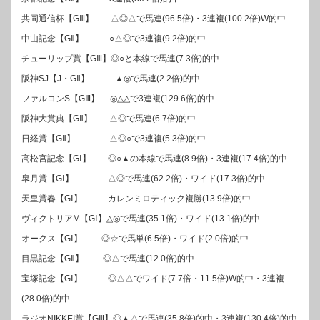
共同通信杯【GⅢ】 △◎△で馬連(96.5倍)・3連複(100.2倍)W的中
中山記念【GⅡ】 ○△◎で3連複(9.2倍)的中
チューリップ賞【GⅢ】◎○と本線で馬連(7.3倍)的中
阪神SJ【J・GⅡ】 ▲◎で馬連(2.2倍)的中
ファルコンS【GⅢ】 ◎△△で3連複(129.6倍)的中
阪神大賞典【GⅡ】 △◎で馬連(6.7倍)的中
日経賞【GⅡ】 △◎○で3連複(5.3倍)的中
高松宮記念【GⅠ】 ◎○▲の本線で馬連(8.9倍)・3連複(17.4倍)的中
皐月賞【GⅠ】 △◎で馬連(62.2倍)・ワイド(17.3倍)的中
天皇賞春【GⅠ】 カレンミロティック複勝(13.9倍)的中
ヴィクトリアM【GⅠ】△◎で馬連(35.1倍)・ワイド(13.1倍)的中
オークス【GⅠ】 ◎☆で馬単(6.5倍)・ワイド(2.0倍)的中
目黒記念【GⅡ】 ◎△で馬連(12.0倍)的中
宝塚記念【GⅠ】 ◎△△でワイド(7.7倍・11.5倍)W的中・3連複
(28.0倍)的中
ラジオNIKKEI賞【GⅢ】◎▲△で馬連(35.8倍)的中・3連複(130.4倍)的中