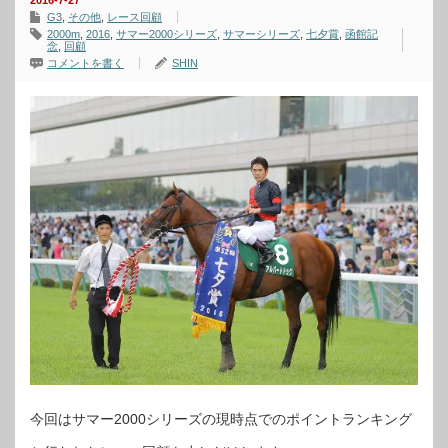
2016-7-27
G3
,
その他
,
レース回顧
2000m
,
2016
,
サマー2000シリーズ
,
サマーシリーズ
,
七夕賞
,
函館記
念
,
回顧
コメントを書く
SHIN
今回はサマー2000シリーズの現時点でのポイントランキング