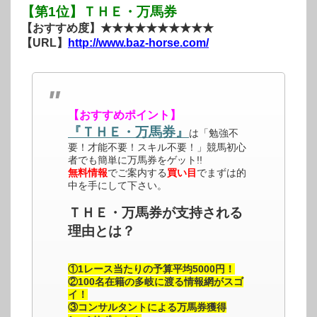
【第1位】ＴＨＥ・万馬券
【おすすめ度】★★★★★★★★★★
【URL】
http://www.baz-horse.com/
【おすすめポイント】
『ＴＨＥ・万馬券』
は「勉強不
要！才能不要！スキル不要！」競馬初心
者でも簡単に万馬券をゲット!!
無料情報
でご案内する
買い目
でまずは的
中を手にして下さい。
ＴＨＥ・万馬券が支持される
理由とは？
①1レース当たりの予算平均5000円！
②100名在籍の多岐に渡る情報網がスゴ
イ！
③コンサルタントによる万馬券獲得