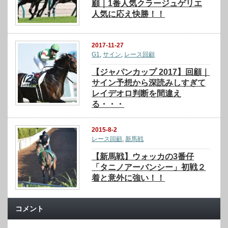
顧｜1番人気クラージュゲリエ
人気に応え快勝！！
2017-11-27
G1
,
サイン
,
レース回顧
【ジャパンカップ 2017】回顧｜
サイン予想から深読みしすぎて
レイデオロ判断を間違え
る・・・
2015-8-2
レース回顧
,
新馬戦
【新馬戦】ウォッカの3番仔
「タニノアーバンシー」初戦２
着と意外に強い！！
コメント