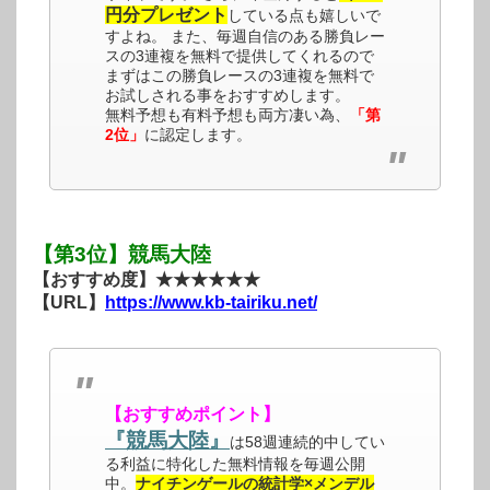
円分プレゼント
している点も嬉しいで
すよね。 また、毎週自信のある勝負レー
スの3連複を無料で提供してくれるので
まずはこの勝負レースの3連複を無料で
お試しされる事をおすすめします。
無料予想も有料予想も両方凄い為、
「第
2位」
に認定します。
【第3位】競馬大陸
【おすすめ度】★★★★★★
【URL】
https://www.kb-tairiku.net/
【おすすめポイント】
『競馬大陸』
は58週連続的中してい
る利益に特化した無料情報を毎週公開
中。
ナイチンゲールの統計学×メンデル