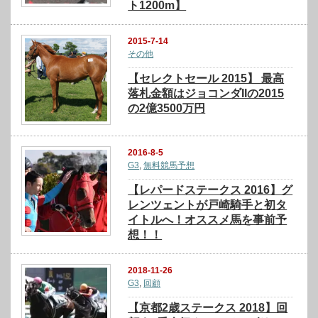
ト1200m】
2015-7-14
その他
【セレクトセール 2015】 最高
落札金額はジョコンダIIの2015
の2億3500万円
2016-8-5
G3
,
無料競馬予想
【レパードステークス 2016】グ
レンツェントが戸崎騎手と初タ
イトルへ！オススメ馬を事前予
想！！
2018-11-26
G3
,
回顧
【京都2歳ステークス 2018】回