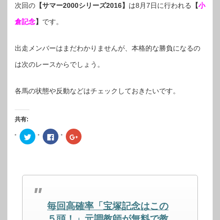
次回の
【サマー2000シリーズ2016】
は8月7日に行われる
【
小
倉記念
】
です。
出走メンバーはまだわかりませんが、本格的な勝負になるの
は次のレースからでしょう。
各馬の状態や反動などはチェックしておきたいです。
共有:
ク
Facebook
ク
リ
で
リ
ッ
共
ッ
ク
有
ク
し
す
し
て
る
て
Twitter
に
Google+
で
は
で
共
ク
共
有
リ
有
(新
ッ
(新
し
ク
し
毎回高確率「宝塚記念はこの
い
し
い
ウ
て
ウ
ィ
く
ィ
５頭！」元調教師が無料で教