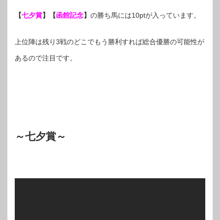
【
七夕賞
】【
函館記念
】
の勝ち馬には10ptが入っています。
上位陣は残り3戦のどこでもう勝利すれば総合優勝の可能性が
あるので注目です。
～七夕賞～