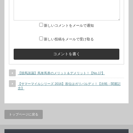
新しいコメントをメールで通知
新しい投稿をメールで受け取る
【競馬談議】馬単馬券のメリット＆デメリット！【No.17】
【サマーマイルシリーズ 2016】首位はガリバルディ！【次戦：関屋記
念】
トップページに戻る