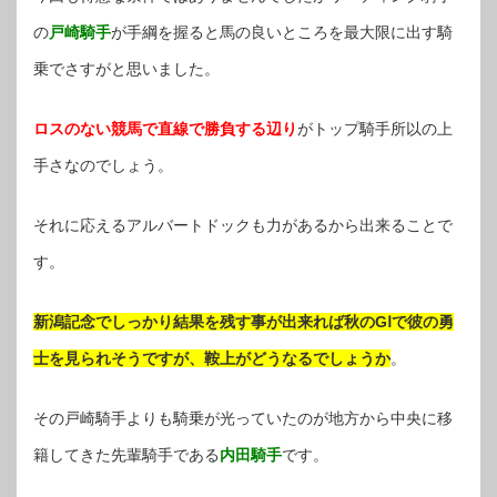
の
戸崎騎手
が手綱を握ると馬の良いところを最大限に出す騎
乗でさすがと思いました。
ロスのない競馬で直線で勝負する辺り
がトップ騎手所以の上
手さなのでしょう。
それに応えるアルバートドックも力があるから出来ることで
す。
新潟記念でしっかり結果を残す事が出来れば秋のGⅠで彼の勇
士を見られそうですが、鞍上がどうなるでしょうか
。
その戸崎騎手よりも騎乗が光っていたのが地方から中央に移
籍してきた先輩騎手である
内田騎手
です。