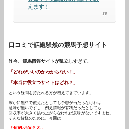
ン
だ
ン
ド
さ
ド
えます！
ウ
い
ウ
で
(新
で
開
し
開
き
い
き
ま
ウ
ま
す)
ィ
す)
ン
ド
ウ
で
開
口コミで話題騒然の競馬予想サイト
き
ま
す)
昨今、競馬情報サイトが乱立しすぎて、
「どれがいいのかわからない！」
「本当に役立つサイトはどれ？」
という疑問を持たれる方が増えてきています。
確かに無料で使えたとしても予想が当たらなければ
意味が無いですし、例え情報が有料だったとしても
回収率が大きく跳ね上がらなければ意味がないですよね。
そんな皆様のために、今回は
「無料で使える」