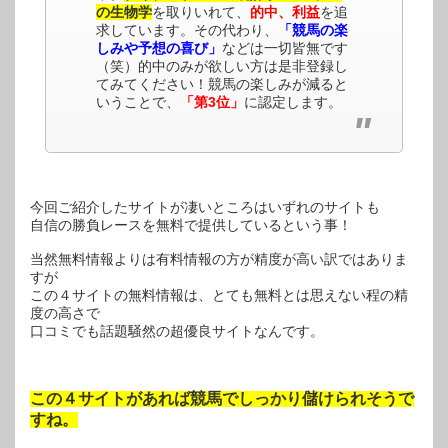
の生物学
を取りいれて、
的中、利益
を追
求しています。その代わり、
「競馬の楽
しみや予想の喜び」
などは一切皆無です
（笑）的中のみが欲しい方は是非登録し
てみてください！競馬の楽しみが減ると
いうことで、
「第3位」
に認定します。
今回ご紹介したサイトが凄いところはいずれのサイトも
自信の勝負レースを無料で提供しているという事！
当然無料情報よりは有料情報の方が精度が高い訳ではありま
すが
この４サイトの無料情報は、とても無料とは思えない程の精
度の高さで
口コミでも話題騒然の超優良サイトなんです。
この４サイトがあれば競馬でしっかり儲けられそうで
すね。