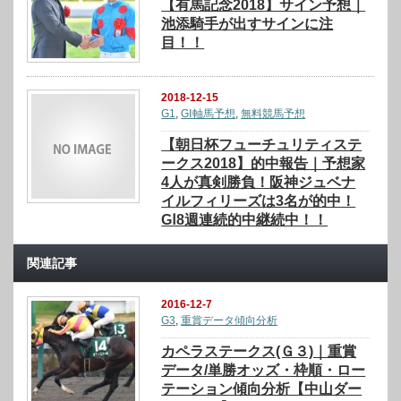
【有馬記念2018】サイン予想｜
池添騎手が出すサインに注
目！！
2018-12-15
G1
,
GⅠ軸馬予想
,
無料競馬予想
【朝日杯フューチュリティステ
ークス2018】的中報告｜予想家
4人が真剣勝負！阪神ジュベナ
イルフィリーズは3名が的中！
GⅠ8週連続的中継続中！！
関連記事
2016-12-7
G3
,
重賞データ傾向分析
カペラステークス(Ｇ３)｜重賞
データ/単勝オッズ・枠順・ロー
テーション傾向分析【中山ダー