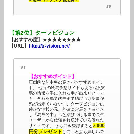
④無料コンテンツも充実！
【第2位】ターフビジョン
【おすすめ度】★★★★★★★★
【URL】
http://tr-vision.net/
【おすすめポイント】
圧倒的な的中率の高さがおすすめポイン
ト。 他所の競馬予想サイトもある程度穴
馬の情報を手に入れる事が出来たとして
も、それを馬券的中まで結びつける事が
殆ど出来ていない中、ターフビジョンは
確かな情報の元、的確に穴馬をチョイス
し「馬券的中」へと結びつける事で長年
ユーザーから信頼され続けている優れた
3,000
サイトです。 さらに今登録すると
円分プレゼント
している点も嬉しいで