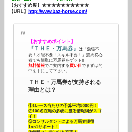
【おすすめ度】★★★★★★★★★★
【URL】
http://www.baz-horse.com/
【おすすめポイント】
『ＴＨＥ・万馬券』
は「勉強不
要！才能不要！スキル不要！」競馬初心
者でも簡単に万馬券をゲット!!
無料情報
でご案内する
買い目
でまずは的
中を手にして下さい。
ＴＨＥ・万馬券が支持される
理由とは？
①1レース当たりの予算平均5000円！
②100名在籍の多岐に渡る情報網がスゴ
イ！
③コンサルタントによる万馬券獲得
1on1サポート！