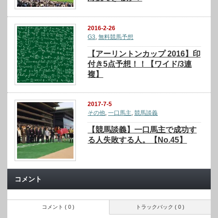
2016-2-26
G3
,
無料競馬予想
【アーリントンカップ 2016】印
付き5点予想！！【ワイド/3連
複】
2017-7-5
その他
,
一口馬主
,
競馬談義
【競馬談義】一口馬主で成功す
る人失敗する人。【No.45】
コメント
コメント ( 0 )
トラックバック ( 0 )