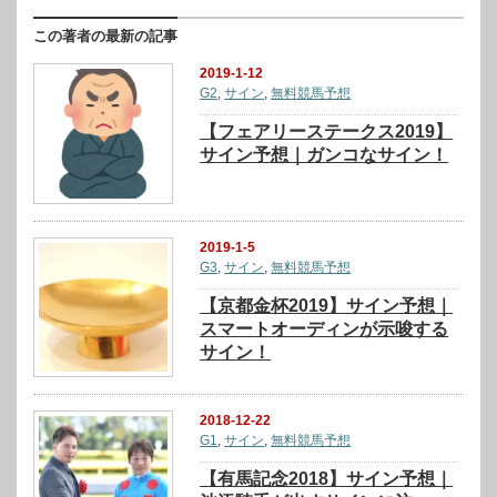
この著者の最新の記事
2019-1-12
G2
,
サイン
,
無料競馬予想
【フェアリーステークス2019】
サイン予想｜ガンコなサイン！
2019-1-5
G3
,
サイン
,
無料競馬予想
【京都金杯2019】サイン予想｜
スマートオーディンが示唆する
サイン！
2018-12-22
G1
,
サイン
,
無料競馬予想
【有馬記念2018】サイン予想｜