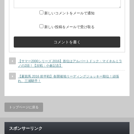
新しいコメントをメールで通知
新しい投稿をメールで受け取る
【サマー2000シリーズ 2016】首位はアルバートドック・マイネルミラ
ノの2頭！【次戦：小倉記念】
【夏競馬 2016 前半戦】各開催地リーディングジョッキー順位！頑張
れ、三浦騎手！
トップページに戻る
スポンサーリンク