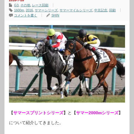
2016-7-28
G3
,
その他
,
レース回顧
1600m
,
2016
,
サマーシリーズ
,
サマーマイルシリーズ
,
中京記念
,
回顧
コメントを書く
SHIN
【
サマースプリントシリーズ
】
と
【
サマー2000mシリーズ
】
について紹介してきました。