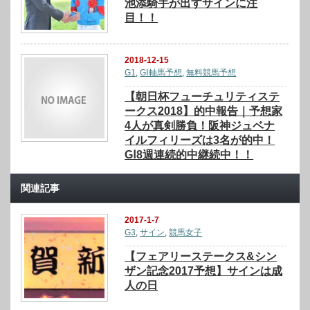
池添騎手が出すサインに注
目！！
2018-12-15
G1
,
GⅠ軸馬予想
,
無料競馬予想
【朝日杯フューチュリティステ
ークス2018】的中報告｜予想家
4人が真剣勝負！阪神ジュベナ
イルフィリーズは3名が的中！
GⅠ8週連続的中継続中！！
関連記事
2017-1-7
G3
,
サイン
,
競馬女子
【フェアリーステークス&シン
ザン記念2017予想】サインは成
人の日