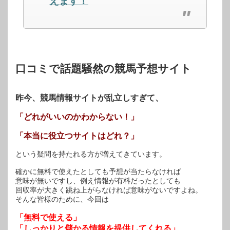
えます！
ウ
い
ウ
で
(新
で
開
し
開
き
い
き
ま
ウ
ま
す)
ィ
す)
ン
ド
ウ
で
開
口コミで話題騒然の競馬予想サイト
き
ま
す)
昨今、競馬情報サイトが乱立しすぎて、
「どれがいいのかわからない！」
「本当に役立つサイトはどれ？」
という疑問を持たれる方が増えてきています。
確かに無料で使えたとしても予想が当たらなければ
意味が無いですし、例え情報が有料だったとしても
回収率が大きく跳ね上がらなければ意味がないですよね。
そんな皆様のために、今回は
「無料で使える」
「しっかりと儲かる情報を提供してくれる」