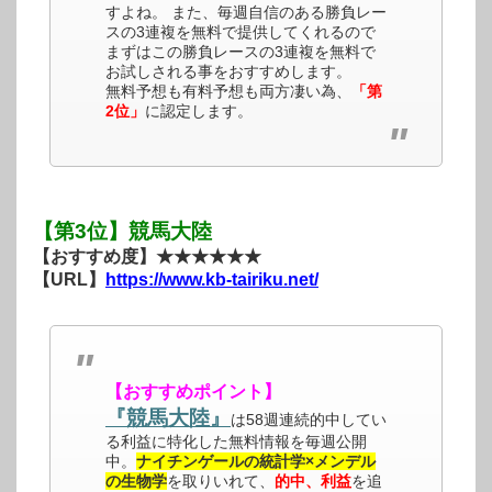
すよね。 また、毎週自信のある勝負レー
スの3連複を無料で提供してくれるので
まずはこの勝負レースの3連複を無料で
お試しされる事をおすすめします。
無料予想も有料予想も両方凄い為、
「第
2位」
に認定します。
【第3位】競馬大陸
【おすすめ度】★★★★★★
【URL】
https://www.kb-tairiku.net/
【おすすめポイント】
『競馬大陸』
は58週連続的中してい
る利益に特化した無料情報を毎週公開
中。
ナイチンゲールの統計学×メンデル
の生物学
を取りいれて、
的中、利益
を追