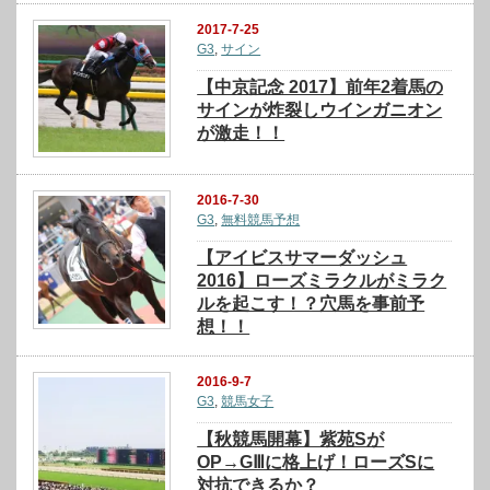
2017-7-25
G3
,
サイン
【中京記念 2017】前年2着馬の
サインが炸裂しウインガニオン
が激走！！
2016-7-30
G3
,
無料競馬予想
【アイビスサマーダッシュ
2016】ローズミラクルがミラク
ルを起こす！？穴馬を事前予
想！！
2016-9-7
G3
,
競馬女子
【秋競馬開幕】紫苑Sが
OP→GⅢに格上げ！ローズSに
対抗できるか？