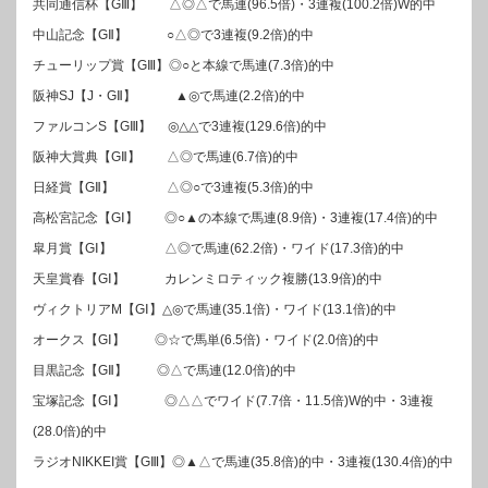
共同通信杯【GⅢ】 △◎△で馬連(96.5倍)・3連複(100.2倍)W的中
中山記念【GⅡ】 ○△◎で3連複(9.2倍)的中
チューリップ賞【GⅢ】◎○と本線で馬連(7.3倍)的中
阪神SJ【J・GⅡ】 ▲◎で馬連(2.2倍)的中
ファルコンS【GⅢ】 ◎△△で3連複(129.6倍)的中
阪神大賞典【GⅡ】 △◎で馬連(6.7倍)的中
日経賞【GⅡ】 △◎○で3連複(5.3倍)的中
高松宮記念【GⅠ】 ◎○▲の本線で馬連(8.9倍)・3連複(17.4倍)的中
皐月賞【GⅠ】 △◎で馬連(62.2倍)・ワイド(17.3倍)的中
天皇賞春【GⅠ】 カレンミロティック複勝(13.9倍)的中
ヴィクトリアM【GⅠ】△◎で馬連(35.1倍)・ワイド(13.1倍)的中
オークス【GⅠ】 ◎☆で馬単(6.5倍)・ワイド(2.0倍)的中
目黒記念【GⅡ】 ◎△で馬連(12.0倍)的中
宝塚記念【GⅠ】 ◎△△でワイド(7.7倍・11.5倍)W的中・3連複
(28.0倍)的中
ラジオNIKKEI賞【GⅢ】◎▲△で馬連(35.8倍)的中・3連複(130.4倍)的中