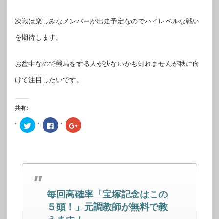
次戦は楽しみなメンバーが出走予定なのでハイレベルな戦い
を期待します。
お盆中なので競馬をする人が少ないかも知れませんが秋に向
けて注目したいです。
共有:
ク
Facebook
ク
リ
で
リ
ッ
共
ッ
ク
有
ク
し
す
し
て
る
て
Twitter
に
Google+
で
は
で
共
ク
共
有
リ
有
(新
ッ
(新
し
ク
し
毎回高確率「宝塚記念はこの
い
し
い
ウ
て
ウ
ィ
く
ィ
５頭！」元調教師が無料で教
ン
だ
ン
ド
さ
ド