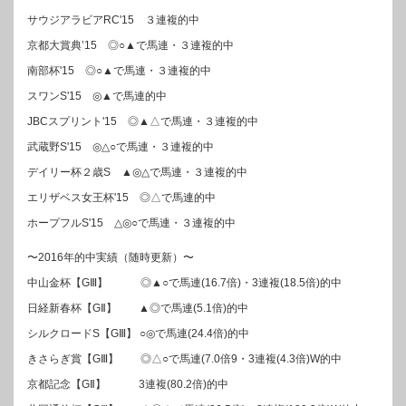
サウジアラビアRC'15 ３連複的中
京都大賞典’15 ◎○▲で馬連・３連複的中
南部杯'15 ◎○▲で馬連・３連複的中
スワンS'15 ◎▲で馬連的中
JBCスプリント'15 ◎▲△で馬連・３連複的中
武蔵野S'15 ◎△○で馬連・３連複的中
デイリー杯２歳S ▲◎△で馬連・３連複的中
エリザベス女王杯'15 ◎△で馬連的中
ホープフルS'15 △◎○で馬連・３連複的中
〜2016年的中実績（随時更新）〜
中山金杯【GⅢ】 ◎▲○で馬連(16.7倍)・3連複(18.5倍)的中
日経新春杯【GⅡ】 ▲◎で馬連(5.1倍)的中
シルクロードS【GⅢ】 ○◎で馬連(24.4倍)的中
きさらぎ賞【GⅢ】 ◎△○で馬連(7.0倍9・3連複(4.3倍)W的中
京都記念【GⅡ】 3連複(80.2倍)的中