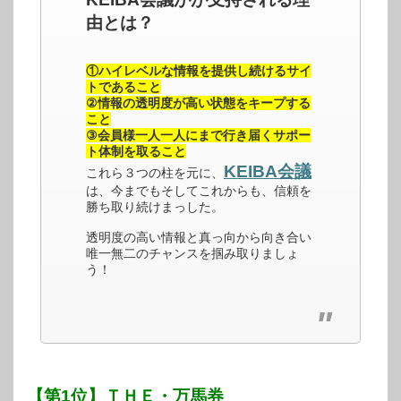
由とは？
①ハイレベルな情報を提供し続けるサイ
トであること
②情報の透明度が高い状態をキープする
こと
③会員様一人一人にまで行き届くサポー
ト体制を取ること
KEIBA会議
これら３つの柱を元に、
は、今までもそしてこれからも、信頼を
勝ち取り続けまっした。
透明度の高い情報と真っ向から向き合い
唯一無二のチャンスを掴み取りましょ
う！
【第1位】ＴＨＥ・万馬券