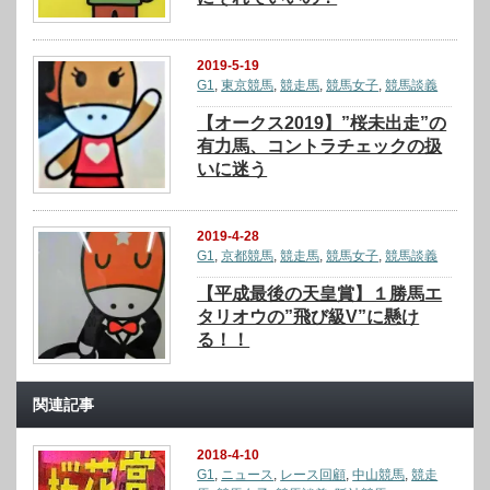
2019-5-19
G1
,
東京競馬
,
競走馬
,
競馬女子
,
競馬談義
【オークス2019】”桜未出走”の
有力馬、コントラチェックの扱
いに迷う
2019-4-28
G1
,
京都競馬
,
競走馬
,
競馬女子
,
競馬談義
【平成最後の天皇賞】１勝馬エ
タリオウの”飛び級V”に懸け
る！！
関連記事
2018-4-10
G1
,
ニュース
,
レース回顧
,
中山競馬
,
競走