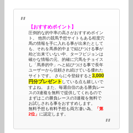
【おすすめポイント】
圧倒的な的中率の高さがおすすめポイン
ト。 他所の競馬予想サイトもある程度穴
馬の情報を手に入れる事が出来たとして
も、それを馬券的中まで結びつける事が
殆ど出来ていない中、ターフビジョンは
確かな情報の元、的確に穴馬をチョイス
し「馬券的中」へと結びつける事で長年
ユーザーから信頼され続けている優れた
3,000
サイトです。 さらに今登録すると
円分プレゼント
している点も嬉しいで
すよね。 また、毎週自信のある勝負レー
スの3連複を無料で提供してくれるので
まずはこの勝負レースの3連複を無料で
お試しされる事をおすすめします。
無料予想も有料予想も両方凄い為、
「第
2位」
に認定します。