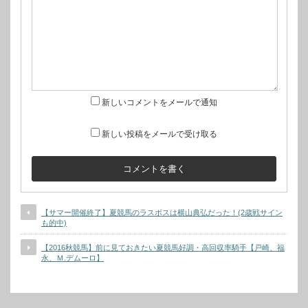
新しいコメントをメールで通知
新しい投稿をメールで受け取る
【サマー開催終了】夏競馬のラスボスは横山典弘だった！(2歳戦サイン
も的中)
【2016秋競馬】前に見ておきたい夏競馬好調・高回収率騎手【戸崎、福
永、Ｍ.デムーロ】