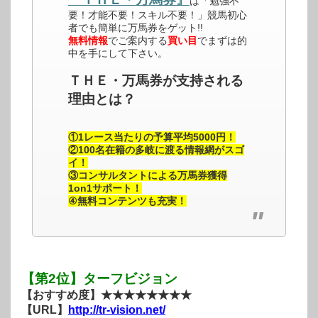
は「勉強不
要！才能不要！スキル不要！」競馬初心
者でも簡単に万馬券をゲット!!
無料情報
でご案内する
買い目
でまずは的
中を手にして下さい。
ＴＨＥ・万馬券が支持される
理由とは？
①1レース当たりの予算平均5000円！
②100名在籍の多岐に渡る情報網がスゴ
イ！
③コンサルタントによる万馬券獲得
1on1サポート！
④無料コンテンツも充実！
【第2位】ターフビジョン
【おすすめ度】★★★★★★★★
【URL】
http://tr-vision.net/