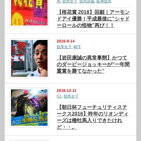
馬
,
競馬女子
,
競馬談義
,
阪神競馬
【桜花賞 2018】回顧｜アーモン
ドアイ優勝！平成最後に”シャド
ーロールの怪物”再び！！
2016-9-14
競馬女子
,
騎手
【岩田康誠の異常事態】かつて
のダービージョッキーが“一年間
重賞を勝てなかった”
2016-12-11
G1
,
競馬女子
【朝日杯フューチュリティステ
ークス2016】昨年のリオンディ
ーズは種牡馬入りできたけれ
ど・・。