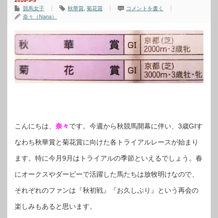
2016-9-9
競馬女子
秋華賞
,
菊花賞
コメントを書く
奈々（Nana）
こんにちは、
奈々
です。今週から秋競馬開幕に伴い、3歳GⅠす
なわち秋華賞と菊花賞に向けた各トライアルレースが始まり
ます。特に今月9月はトライアルの季節といえるでしょう。春
にオークスやダービーで活躍した馬たちは放牧明けなので、
それぞれのファンは『秋初戦』『お久しぶり』という再会の
楽しみもあると思います。