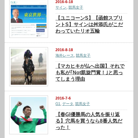
2016-6-18
サイン
,
競馬女子
【ユニコーンS】【函館スプリ
ントS】サインは舛添氏がこだ
わっていたリオ五輪
2016-8-18
海外レース
,
競馬女子
【マカヒキが仏へ出国】それで
も私が｢Not凱旋門賞！｣と思っ
てしまう理由
2016-7-6
G1
,
データ
,
競馬女子
【春GⅠ優勝馬の人気を振り返
る】穴馬を買うなら8番人気だ
った！