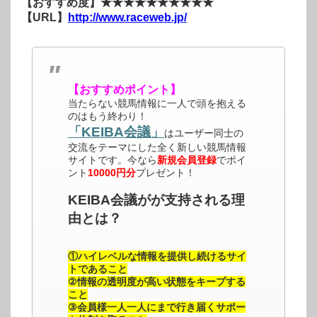
【おすすめ度】★★★★★★★★★★
【URL】
http://www.raceweb.jp/
【おすすめポイント】
当たらない競馬情報に一人で頭を抱える
のはもう終わり！
「KEIBA会議」
はユーザー同士の
交流をテーマにした全く新しい競馬情報
サイトです。今なら
新規会員登録
でポイ
ント
10000円分
プレゼント！
KEIBA会議がが支持される理
由とは？
①ハイレベルな情報を提供し続けるサイ
トであること
②情報の透明度が高い状態をキープする
こと
③会員様一人一人にまで行き届くサポー