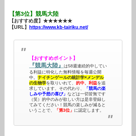
【第3位】競馬大陸
【おすすめ度】★★★★★★
【URL】
https://www.kb-tairiku.net/
【おすすめポイント】
『競馬大陸』
は58週連続的中してい
る利益に特化した無料情報を毎週公開
中。
ナイチンゲールの統計学×メンデル
の生物学
を取りいれて、
的中、利益
を追
求しています。その代わり、
「競馬の楽
しみや予想の喜び」
などは一切皆無です
（笑）的中のみが欲しい方は是非登録し
てみてください！競馬の楽しみが減ると
いうことで、
「第3位」
に認定します。