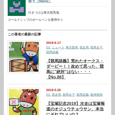
奈々（Nana）
行きつけは東京競馬場。
ゴールドシップのボールペンを愛用中☆
この著者の最新の記事
2019-6-17
G1
,
ニュース
,
東京競馬
,
競走馬
,
競馬女子
,
競馬談義
【競馬談義】荒れたオークス・
ダービー！！改めて思った、競
馬に”絶対”はない・・・
【No.88】
2019-5-20
G1
,
競走馬
,
競馬女子
,
競馬談義
,
阪神競馬
【宝塚記念2019】次走は宝塚報
道のオジュウチョウサン、本当
にそれでいいの？