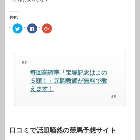
共有:
ク
Facebook
ク
リ
で
リ
ッ
共
ッ
ク
有
ク
し
す
し
て
る
て
Twitter
に
Google+
で
は
で
共
ク
共
有
リ
有
(新
ッ
(新
し
ク
し
毎回高確率「宝塚記念はこの
い
し
い
ウ
て
ウ
ィ
く
ィ
５頭！」元調教師が無料で教
ン
だ
ン
ド
さ
ド
えます！
ウ
い
ウ
で
(新
で
開
し
開
き
い
き
ま
ウ
ま
す)
ィ
す)
ン
ド
ウ
で
開
口コミで話題騒然の競馬予想サイト
き
ま
す)