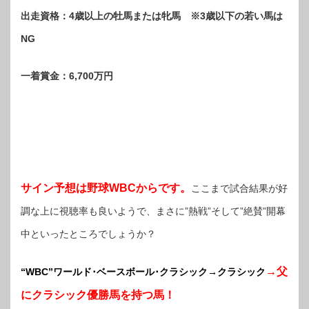
出走資格：4歳以上の牡馬または牝馬 ※3歳以下の若い馬は
NG
一着賞金：6,700万円
サイン予想は野球WBC
からです。
ここまで試合結果が好
調な上に視聴率も良いようで、まさに”熱戦”そして”絶賛”開幕
中といったところでしょうか？
→父
“WBC”ワールド･ベースボール･クラシック→クラシック
にクラシック優勝馬を持つ馬！