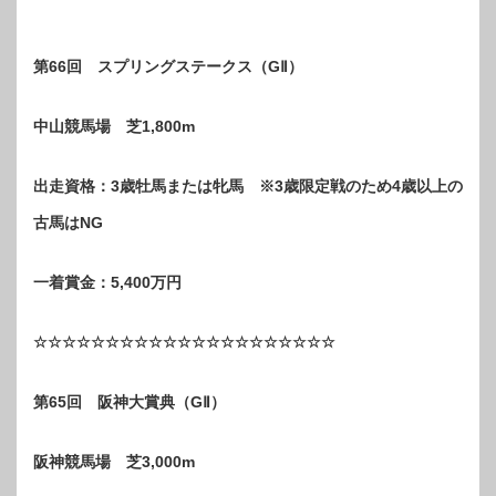
第66回 スプリングステークス（GⅡ）
中山競馬場 芝1,800m
出走資格：3歳牡馬または牝馬 ※3歳限定戦のため4歳以上の
古馬はNG
一着賞金：5,400万円
☆☆☆☆☆☆☆☆☆☆☆☆☆☆☆☆☆☆☆☆☆
第65回 阪神大賞典（GⅡ）
阪神競馬場 芝3,000m