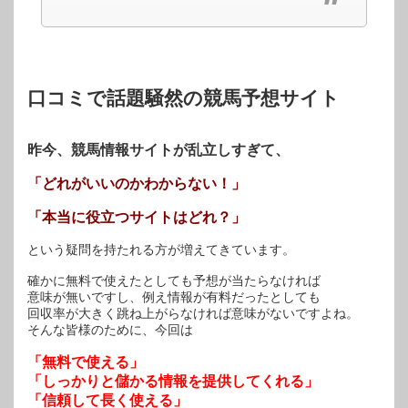
開
し
開
き
い
き
ま
ウ
ま
す)
ィ
す)
ン
ド
ウ
で
開
口コミで話題騒然の競馬予想サイト
き
ま
す)
昨今、競馬情報サイトが乱立しすぎて、
「どれがいいのかわからない！」
「本当に役立つサイトはどれ？」
という疑問を持たれる方が増えてきています。
確かに無料で使えたとしても予想が当たらなければ
意味が無いですし、例え情報が有料だったとしても
回収率が大きく跳ね上がらなければ意味がないですよね。
そんな皆様のために、今回は
「無料で使える」
「しっかりと儲かる情報を提供してくれる」
「信頼して長く使える」