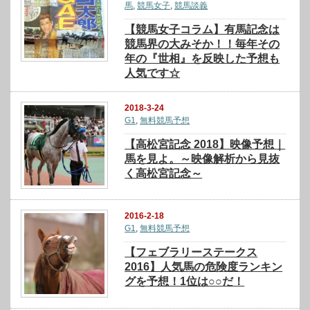
馬
,
競馬女子
,
競馬談義
【競馬女子コラム】有馬記念は
競馬界の大みそか！！毎年その
年の『世相』を反映した予想も
人気です☆
2018-3-24
G1
,
無料競馬予想
【高松宮記念 2018】映像予想｜
馬を見よ。～映像解析から見抜
く高松宮記念～
2016-2-18
G1
,
無料競馬予想
【フェブラリーステークス
2016】人気馬の危険度ランキン
グを予想！1位は○○だ！