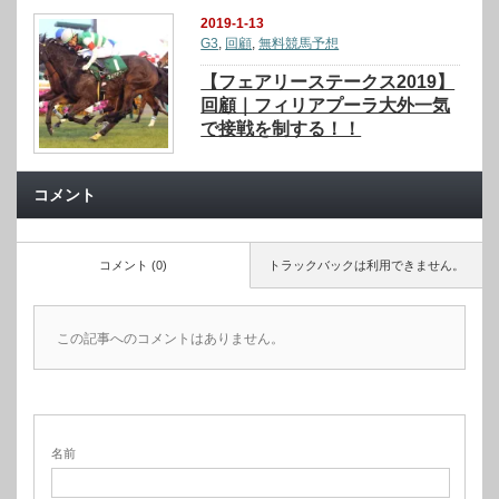
2019-1-13
G3
,
回顧
,
無料競馬予想
【フェアリーステークス2019】
回顧｜フィリアプーラ大外一気
で接戦を制する！！
コメント
コメント (0)
トラックバックは利用できません。
この記事へのコメントはありません。
名前