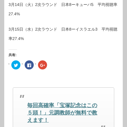
3月14日（火）2次ラウンド 日本8ーキューバ5 平均視聴率
27.4%
3月15日（水）2次ラウンド 日本8ーイスラエル3 平均視聴
率27.4%
共有:
ク
Facebook
ク
リ
で
リ
ッ
共
ッ
ク
有
ク
し
す
し
て
る
て
Twitter
に
Google+
で
は
で
共
ク
共
有
リ
有
(新
ッ
(新
し
ク
し
毎回高確率「宝塚記念はこの
い
し
い
ウ
て
ウ
ィ
く
ィ
５頭！」元調教師が無料で教
ン
だ
ン
ド
さ
ド
えます！
ウ
い
ウ
で
(新
で