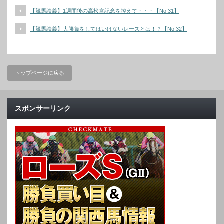
【競馬談義】1週間後の高松宮記念を控えて・・・【No.31】
【競馬談義】大勝負をしてはいけないレースとは！？【No.32】
トップページに戻る
スポンサーリンク