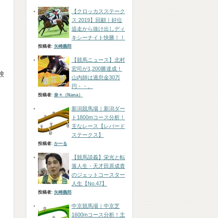
【クロッカスステーク
ス 2019】回顧｜好位
追走から抜け出しディ
キシーナイト快勝！！
投稿者:
矢崎義郎
【競馬ニュース】北村
宏司が1,200勝達成！
験
山内師は過怠金30万
円・・。
投稿者:
奈々（Nana）
新潟競馬場｜新潟ダー
ト1800mコース分析！
主なレース【レパード
ステークス】
投稿者:
かーる
【競馬談義】栄光と転
落人生・天才田原成貴
のジェットコースター
人生【No.47】
投稿者:
矢崎義郎
中京競馬場｜中京芝
1600mコース分析！主