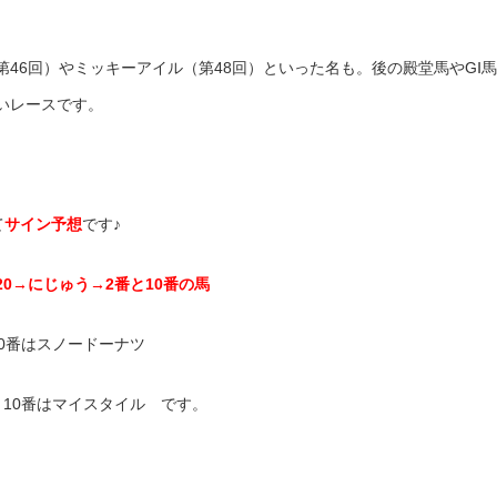
46回）やミッキーアイル（第48回）といった名も。後の殿堂馬やGⅠ馬
いレースです。
て
サイン予想
です♪
0→にじゅう→2番と10番の馬
0番はスノードーナツ
10番はマイスタイル です。