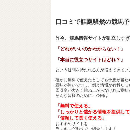
ウ
い
ウ
で
(新
で
開
し
開
き
い
き
ま
ウ
ま
す)
ィ
す)
口コミで話題騒然の競馬
ン
ド
ウ
で
開
昨今、競馬情報サイトが乱立しすぎ
き
ま
す)
「どれがいいのかわからない！」
「本当に役立つサイトはどれ？」
という疑問を持たれる方が増えてきてい
確かに無料で使えたとしても予想が当た
意味が無いですし、例え情報が有料だっ
回収率が大きく跳ね上がらなければ意味
そんな皆様のために、今回は
「無料で使える」
「しっかりと儲かる情報を提供して
「信頼して長く使える」
おすすめサイトを
ランキング形式でご紹介します！