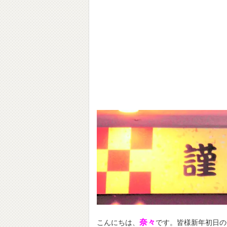
奈々
こんにちは、
です。皆様新年初日の