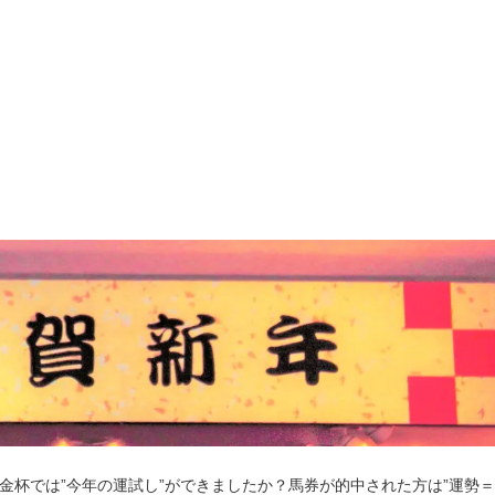
金杯では”今年の運試し”ができましたか？馬券が的中された方は”運勢＝