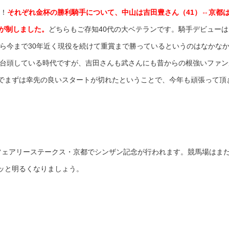
す！
それぞれ金杯の勝利騎手について、中山は吉田豊さん（41）⇔京都
」が制しました。
どちらもご存知40代の大ベテランです。騎手デビューは
から今まで30年近く現役を続けて重賞まで勝っているというのはなかな
どん台頭している時代ですが、吉田さんも武さんにも昔からの根強いファン
でまずは幸先の良いスタートが切れたということで、今年も頑張って頂
フェアリーステークス・京都でシンザン記念が行われます。競馬場はま
ッと明るくなりましょう。