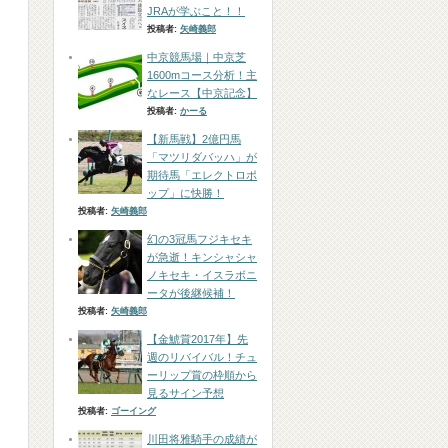
JRAが学ぶこと！！
投稿者:
矢崎義郎
中京競馬場｜中京芝
1600mコース分析！主
なレース【中京記念】
投稿者:
かーる
【新馬戦】2億円馬
「マツリダバッハ」が
期待馬「エレクトロポ
ップ」に快勝！
投稿者:
矢崎義郎
幻の3冠馬フジキセキ
が急逝！キンシャシャ
ノキセキ・イスラボニ
ータが後継候補！
投稿者:
矢崎義郎
【金鯱賞2017年】先
週のリバイバル！チュ
ーリップ賞の枠順から
見るサイン予想
投稿者:
ゴーイング
川田将雅騎手の成績が