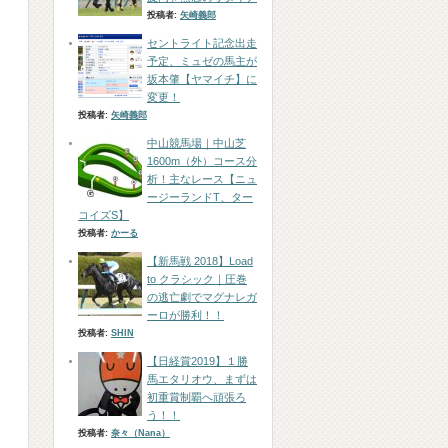
投稿者:
矢崎義郎
セントライト記念出走
予定、ミュゼの馬主が
坂本肇【ヤマイチ】に
変更！
投稿者:
矢崎義郎
中山競馬場｜中山芝
1600m（外）コース分
析！主なレース【ニュ
ージーランドT、ター
コイズS】
投稿者:
かーる
【新馬戦 2018】Load
to クラシック｜圧巻
の逃亡劇でマグナレガ
ーロが勝利！！
投稿者:
SHIN
【日経賞2019】１勝
馬エタリオウ、まずは
初重賞制覇へ頑張ろ
う！！
投稿者:
奈々（Nana）