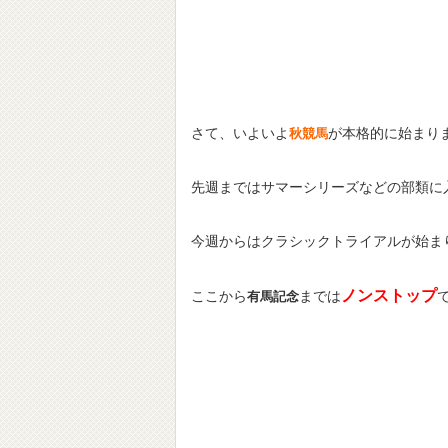
さて、いよいよ
が本格的に始まり
秋競馬
先週まではサマーシリーズなどの部類に
今週からはクラシックトライアルが始ま
ノンストップ
ここから
までは
有馬記念