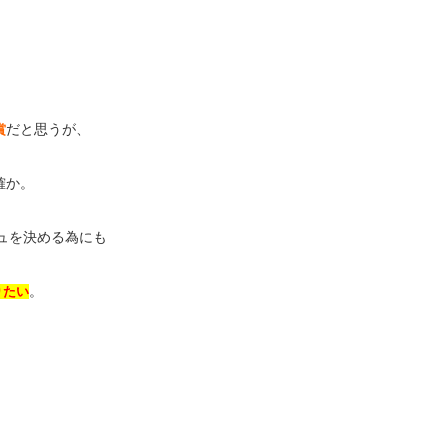
だと思うが、
賞
確か。
ュを決める為にも
。
りたい