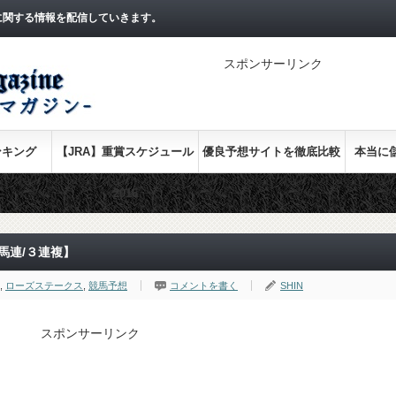
に関する情報を配信していきます。
スポンサーリンク
ンキング
【JRA】重賞スケジュール
優良予想サイトを徹底比較
本当に
2016
馬連/３連複】
,
ローズステークス
,
競馬予想
コメントを書く
SHIN
スポンサーリンク