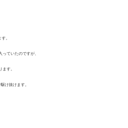
ます。
入っていたのですが、
ります。
で駆け抜けます。