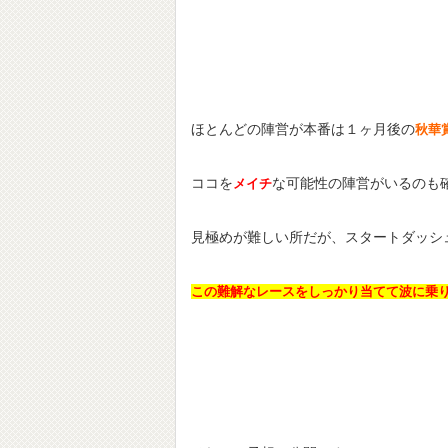
ほとんどの陣営が本番は１ヶ月後の
秋華
ココを
な可能性の陣営がいるのも
メイチ
見極めが難しい所だが、スタートダッシ
この難解なレースをしっかり当てて波に乗