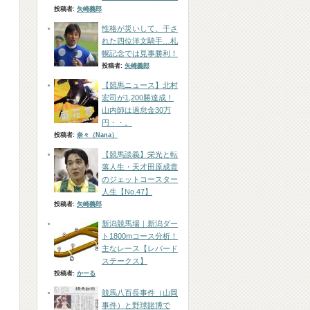
投稿者:
矢崎義郎
性格が災いして、干さ
れた四位洋文騎手…札
幌記念では見事勝利！
投稿者:
矢崎義郎
【競馬ニュース】北村
宏司が1,200勝達成！
山内師は過怠金30万
円・・。
投稿者:
奈々（Nana）
【競馬談義】栄光と転
落人生・天才田原成貴
のジェットコースター
人生【No.47】
投稿者:
矢崎義郎
新潟競馬場｜新潟ダー
ト1800mコース分析！
主なレース【レパード
ステークス】
投稿者:
かーる
競馬八百長事件（山岡
事件）と野球賭博で