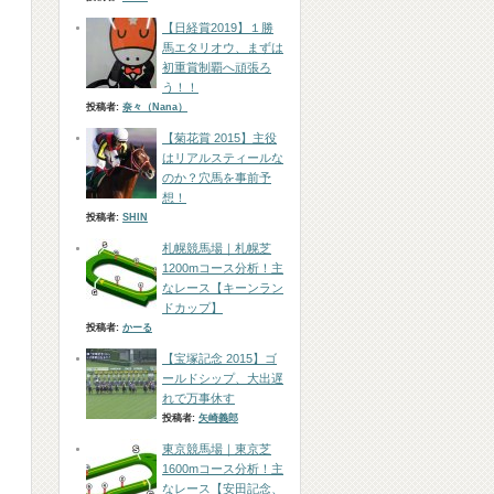
【日経賞2019】１勝
馬エタリオウ、まずは
初重賞制覇へ頑張ろ
う！！
投稿者:
奈々（Nana）
【菊花賞 2015】主役
はリアルスティールな
のか？穴馬を事前予
想！
投稿者:
SHIN
札幌競馬場｜札幌芝
1200mコース分析！主
なレース【キーンラン
ドカップ】
投稿者:
かーる
【宝塚記念 2015】ゴ
ールドシップ、大出遅
れで万事休す
投稿者:
矢崎義郎
東京競馬場｜東京芝
1600mコース分析！主
なレース【安田記念、