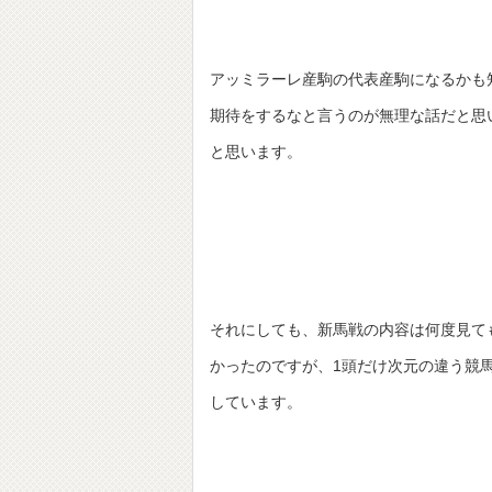
アッミラーレ産駒の代表産駒になるかも
期待をするなと言うのが無理な話だと思
と思います。
それにしても、新馬戦の内容は何度見て
かったのですが、1頭だけ次元の違う競馬
しています。