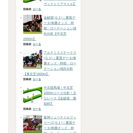
ヴィクトリアマイル】
投稿者:
かーる
金鯱賞(Ｇ２)｜重賞デ
ータ/単勝オッズ・枠
順・ローテーション傾
向分析【中京芝
2000m】
投稿者:
かーる
アルテミスステークス
(Ｇ３)｜重賞データ/単
勝オッズ・枠順・ロー
テーション傾向分析
【東京芝1600m】
投稿者:
かーる
中京競馬場｜中京芝
2000mコース分析！主
なレース【金鯱賞、愛
知杯】
投稿者:
かーる
阪神ジュベナイルフィ
リーズ(Ｇ１)｜重賞デ
ータ/単勝オッズ・枠