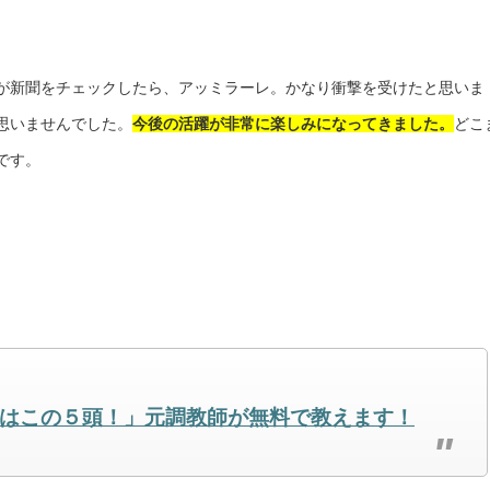
が新聞をチェックしたら、アッミラーレ。かなり衝撃を受けたと思いま
思いませんでした。
今後の活躍が非常に楽しみになってきました。
どこ
です。
はこの５頭！」元調教師が無料で教えます！