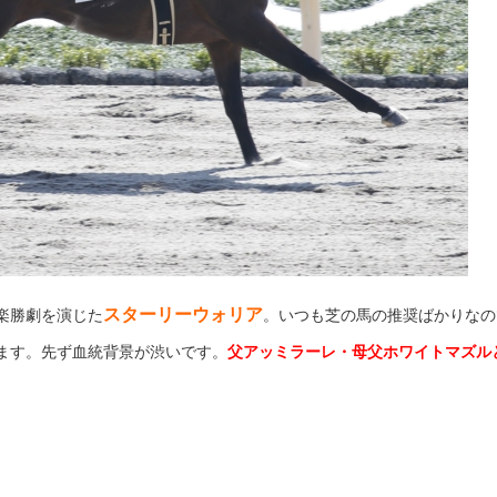
スターリーウォリア
の楽勝劇を演じた
。いつも芝の馬の推奨ばかりなの
ます。先ず血統背景が渋いです。
父アッミラーレ・母父ホワイトマズル