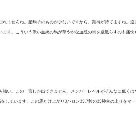
知れませんね。産駒そのものが少ないですから、期待が持てますね。逆
います。こういう渋い血統の馬が華やかな血統の馬を蹴散らすのも痛快
も強い。この一言しか出てきません。メンバーレベルがそんなに低くは
をしています。この馬だけ上がり3ハロン35.7秒の35秒台の上りをマー