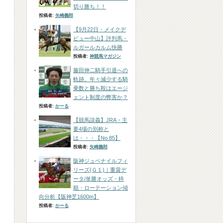
切り勝ち！！
投稿者:
矢崎義郎
【9月22日・メイクデ
ビュー中山】評判馬・
ルガールカルム快勝
投稿者:
神競馬マガジン
藤田伸二騎手引退への
軌跡。年々減少する騎
乗数と勝ち鞍はエージ
ェント制度の弊害か？
投稿者:
かーる
【競馬談義】JRA・主
要4場の別称と
は・・・【No.85】
投稿者:
矢崎義郎
阪神ジュベナイルフィ
リーズ(Ｇ１)｜重賞デ
ータ/単勝オッズ・枠
順・ローテーション傾
向分析【阪神芝1600m】
投稿者:
かーる