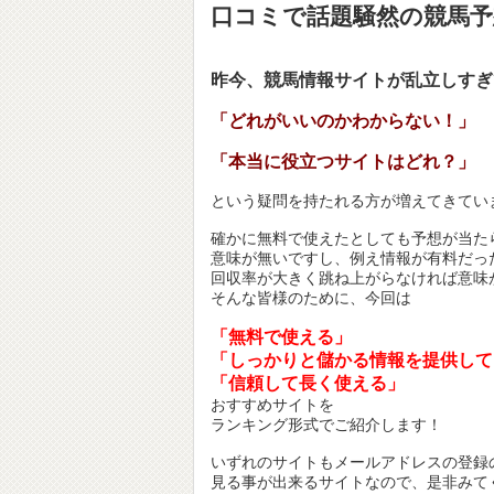
す)
ィ
す)
口コミで話題騒然の競馬
ン
ド
ウ
で
開
昨今、競馬情報サイトが乱立しすぎ
き
ま
す)
「どれがいいのかわからない！」
「本当に役立つサイトはどれ？」
という疑問を持たれる方が増えてきてい
確かに無料で使えたとしても予想が当た
意味が無いですし、例え情報が有料だっ
回収率が大きく跳ね上がらなければ意味
そんな皆様のために、今回は
「無料で使える」
「しっかりと儲かる情報を提供して
「信頼して長く使える」
おすすめサイトを
ランキング形式でご紹介します！
いずれのサイトもメールアドレスの登録
見る事が出来るサイトなので、是非みて