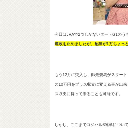
今日はJRAで2つしかないダートG1の
連敗を止めましたが、配当が1万ちょっ
もう12月に突入し、師走競馬がスター
ス10万円をプラス収支に変える事が出来
ス収支に持って来ることも可能です。
しかし、ここまでコジハル3連単につい