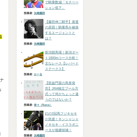
で騎乗数減「モチベー
ション低下」
投稿者:
矢崎義郎
【藤田伸二騎手】衰退
の原因｜騎乗馬を確保
するエージェントと
1
は？
投稿者:
矢崎義郎
新潟競馬場｜新潟ダー
ト1800mコース分析！
主なレース【レパード
ステークス】
投稿者:
かーる
ナ
【凱旋門賞の馬券発
売】JRA独立プール方
ラ
式って何かちょっと違
うのではないか？
投稿者:
奈々（Nana）
幻の3冠馬フジキセキ
が急逝！キンシャシャ
ノキセキ・イスラボニ
ータが後継候補！
発
投稿者:
矢崎義郎