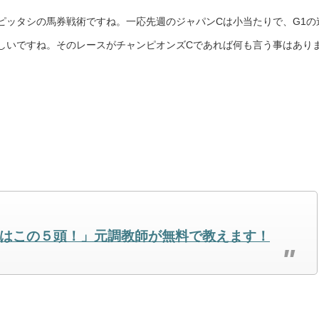
ピッタシの馬券戦術ですね。一応先週のジャパンCは小当たりで、G1の
しいですね。そのレースがチャンピオンズCであれば何も言う事はあり
はこの５頭！」元調教師が無料で教えます！