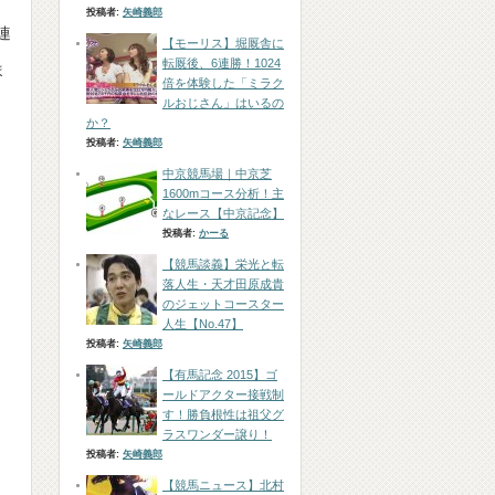
投稿者:
矢崎義郎
連
【モーリス】堀厩舎に
転厩後、6連勝！1024
ま
倍を体験した「ミラク
ルおじさん」はいるの
か？
投稿者:
矢崎義郎
中京競馬場｜中京芝
1600mコース分析！主
なレース【中京記念】
投稿者:
かーる
【競馬談義】栄光と転
落人生・天才田原成貴
のジェットコースター
人生【No.47】
投稿者:
矢崎義郎
【有馬記念 2015】ゴ
ールドアクター接戦制
す！勝負根性は祖父グ
ラスワンダー譲り！
投稿者:
矢崎義郎
【競馬ニュース】北村