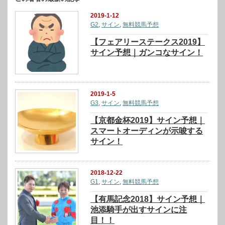
2019-1-12
G2
,
サイン
,
無料競馬予想
【フェアリーステークス2019】
サイン予想｜ガンコなサイン！
2019-1-5
G3
,
サイン
,
無料競馬予想
【京都金杯2019】サイン予想｜
スマートオーディンが示唆する
サイン！
2018-12-22
G1
,
サイン
,
無料競馬予想
【有馬記念2018】サイン予想｜
池添騎手が出すサインに注
目！！