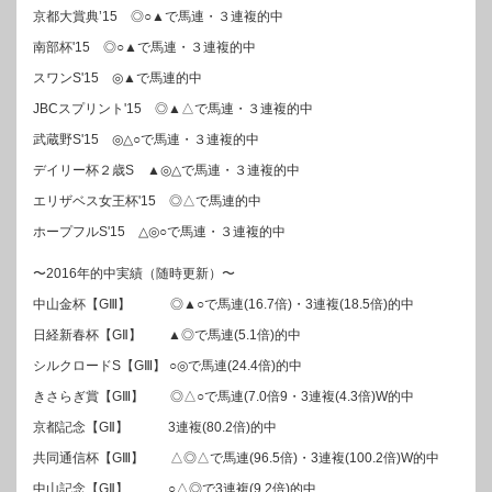
京都大賞典’15 ◎○▲で馬連・３連複的中
南部杯'15 ◎○▲で馬連・３連複的中
スワンS'15 ◎▲で馬連的中
JBCスプリント'15 ◎▲△で馬連・３連複的中
武蔵野S'15 ◎△○で馬連・３連複的中
デイリー杯２歳S ▲◎△で馬連・３連複的中
エリザベス女王杯'15 ◎△で馬連的中
ホープフルS'15 △◎○で馬連・３連複的中
〜2016年的中実績（随時更新）〜
中山金杯【GⅢ】 ◎▲○で馬連(16.7倍)・3連複(18.5倍)的中
日経新春杯【GⅡ】 ▲◎で馬連(5.1倍)的中
シルクロードS【GⅢ】 ○◎で馬連(24.4倍)的中
きさらぎ賞【GⅢ】 ◎△○で馬連(7.0倍9・3連複(4.3倍)W的中
京都記念【GⅡ】 3連複(80.2倍)的中
共同通信杯【GⅢ】 △◎△で馬連(96.5倍)・3連複(100.2倍)W的中
中山記念【GⅡ】 ○△◎で3連複(9.2倍)的中