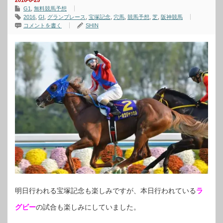
2016-6-25
G1
,
無料競馬予想
2016
,
GⅠ
,
グランプレース
,
宝塚記念
,
穴馬
,
競馬予想
,
芝
,
阪神競馬
コメントを書く
SHIN
明日行われる宝塚記念も楽しみですが、本日行われている
ラ
グビー
の試合も楽しみにしていました。