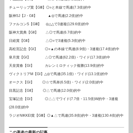
チューリップ賞【GⅢ】◎○と本線で馬連(7.3倍)的中
阪神SJ【J・GⅡ】 ▲◎で馬連(2.2倍)的中
ファルコンS【GⅢ】 ◎△△で3連複(129.6倍)的中
阪神大賞典【GⅡ】 △◎で馬連(6.7倍)的中
日経賞【GⅡ】 △◎○で3連複(5.3倍)的中
高松宮記念【GⅠ】 ◎○▲の本線で馬連(8.9倍)・3連複(17.4倍)的中
皐月賞【GⅠ】 △◎で馬連(62.2倍)・ワイド(17.3倍)的中
天皇賞春【GⅠ】 カレンミロティック複勝(13.9倍)的中
ヴィクトリアM【GⅠ】△◎で馬連(35.1倍)・ワイド(13.1倍)的中
オークス【GⅠ】 ◎☆で馬単(6.5倍)・ワイド(2.0倍)的中
目黒記念【GⅡ】 ◎△で馬連(12.0倍)的中
宝塚記念【GⅠ】 ◎△△でワイド(7.7倍・11.5倍)W的中・3連複
(28.0倍)的中
ラジオNIKKEI賞【GⅢ】◎▲△で馬連(35.8倍)的中・3連複(130.4倍)的中
この著者の最新の記事