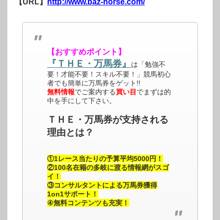
【URL】
http://www.baz-horse.com/
【おすすめポイント】
『ＴＨＥ・万馬券』
は「勉強不
要！才能不要！スキル不要！」競馬初心
者でも簡単に万馬券をゲット!!
無料情報
でご案内する
買い目
でまずは的
中を手にして下さい。
ＴＨＥ・万馬券が支持される
理由とは？
①1レース当たりの予算平均5000円！
②100名在籍の多岐に渡る情報網がスゴ
イ！
③コンサルタントによる万馬券獲得
1on1サポート！
④無料コンテンツも充実！