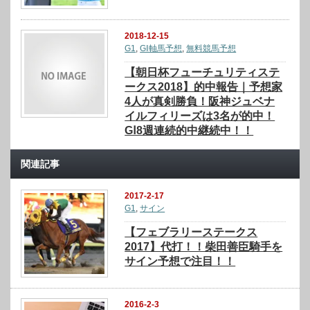
2018-12-15
G1
,
GⅠ軸馬予想
,
無料競馬予想
【朝日杯フューチュリティステ
ークス2018】的中報告｜予想家
4人が真剣勝負！阪神ジュベナ
イルフィリーズは3名が的中！
GⅠ8週連続的中継続中！！
関連記事
2017-2-17
G1
,
サイン
【フェブラリーステークス
2017】代打！！柴田善臣騎手を
サイン予想で注目！！
2016-2-3