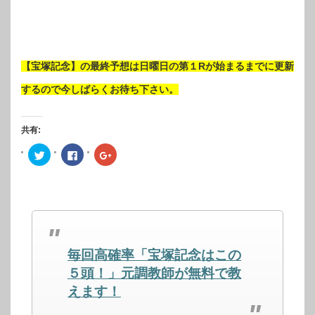
【宝塚記念】の最終予想は日曜日の第１Rが始まるまでに更新
するので今しばらくお待ち下さい。
共有:
ク
Facebook
ク
リ
で
リ
ッ
共
ッ
ク
有
ク
し
す
し
て
る
て
Twitter
に
Google+
で
は
で
共
ク
共
有
リ
有
(新
ッ
(新
し
ク
し
毎回高確率「宝塚記念はこの
い
し
い
ウ
て
ウ
ィ
く
ィ
５頭！」元調教師が無料で教
ン
だ
ン
ド
さ
ド
えます！
ウ
い
ウ
で
(新
で
開
し
開