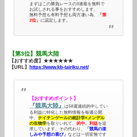
まずはこの勝負レースの3連複を無料で
お試しされる事をおすすめします。
無料予想も有料予想も両方凄い為、
「第
2位」
に認定します。
【第3位】競馬大陸
【おすすめ度】★★★★★★
【URL】
https://www.kb-tairiku.net/
【おすすめポイント】
『競馬大陸』
は58週連続的中してい
る利益に特化した無料情報を毎週公開
中。
ナイチンゲールの統計学×メンデル
の生物学
を取りいれて、
的中、利益
を追
求しています。その代わり、
「競馬の楽
しみや予想の喜び」
などは一切皆無です