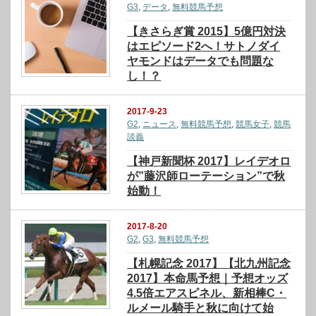
G3
,
データ
,
無料競馬予想
【きさらぎ賞 2015】5億円対決
はエピソード2へ！サトノダイ
ヤモンドはデータでも問題な
し！？
2017-9-23
G2
,
ニュース
,
無料競馬予想
,
競馬女子
,
競馬
談義
【神戸新聞杯 2017】レイデオロ
が”藤沢師ローテーション”で秋
始動！
2017-8-20
G2
,
G3
,
無料競馬予想
【札幌記念 2017】【北九州記念
2017】本命馬予想｜予想オッズ
4.5倍エアスピネル、新相棒C・
ルメール騎手と秋に向けて始