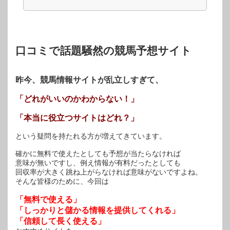
き
い
き
ま
ウ
ま
す)
ィ
す)
ン
ド
ウ
で
開
口コミで話題騒然の競馬予想サイト
き
ま
す)
昨今、競馬情報サイトが乱立しすぎて、
「どれがいいのかわからない！」
「本当に役立つサイトはどれ？」
という疑問を持たれる方が増えてきています。
確かに無料で使えたとしても予想が当たらなければ
意味が無いですし、例え情報が有料だったとしても
回収率が大きく跳ね上がらなければ意味がないですよね。
そんな皆様のために、今回は
「無料で使える」
「しっかりと儲かる情報を提供してくれる」
「信頼して長く使える」