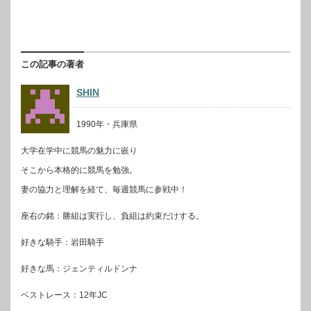
この記事の著者
SHIN
1990年・兵庫県
大学在学中に競馬の魅力に嵌り
そこから本格的に競馬を勉強。
妻の協力と理解を経て、毎週競馬に参戦中！
座右の銘：勝組は実行し、負組は約束だけする。
好きな騎手：岩田騎手
好きな馬：ジェンティルドンナ
ベストレース：12年JC