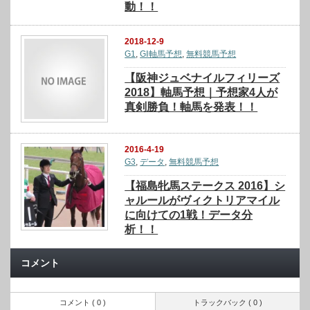
動！！
2018-12-9
G1
,
GⅠ軸馬予想
,
無料競馬予想
【阪神ジュベナイルフィリーズ
2018】軸馬予想｜予想家4人が
真剣勝負！軸馬を発表！！
2016-4-19
G3
,
データ
,
無料競馬予想
【福島牝馬ステークス 2016】シ
ャルールがヴィクトリアマイル
に向けての1戦！データ分
析！！
コメント
コメント ( 0 )
トラックバック ( 0 )