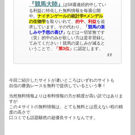
『競馬大陸』
は58週連続的中してい
る利益に特化した無料情報を毎週公開
中。
ナイチンゲールの統計学×メンデル
の生物学
を取りいれて、
的中、利益
を追
求しています。その代わり、
「競馬の楽
しみや予想の喜び」
などは一切皆無です
（笑）的中のみが欲しい方は是非登録し
てみてください！競馬の楽しみが減ると
いうことで、
「第3位」
に認定します。
今回ご紹介したサイトが凄いところはいずれのサイトも
自信の勝負レースを無料で提供しているという事！
当然無料情報よりは有料情報の方が精度が高い訳ではありま
すが
この４サイトの無料情報は、とても無料とは思えない程の精
度の高さで
口コミでも話題騒然の超優良サイトなんです。