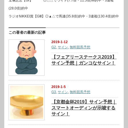
宝塚記念【GⅠ】 ◎△△でワイド(7.7倍・11.5倍)W的中・3連複
(28.0倍)的中
ラジオNIKKEI賞【GⅢ】◎▲△で馬連(35.8倍)的中・3連複(130.4倍)的中
この著者の最新の記事
2019-1-12
G2
,
サイン
,
無料競馬予想
【フェアリーステークス2019】
サイン予想｜ガンコなサイン！
2019-1-5
G3
,
サイン
,
無料競馬予想
【京都金杯2019】サイン予想｜
スマートオーディンが示唆する
サイン！