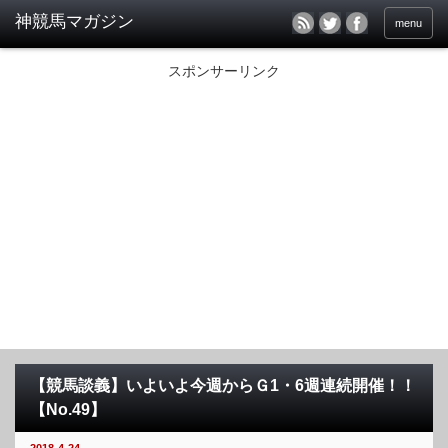
menu
スポンサーリンク
【競馬談義】いよいよ今週からＧ1・6週連続開催！！
【No.49】