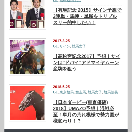
G1
,
無料競馬予想
【有馬記念 2015】サイン予想で
3連単・馬連・単勝をトリプル
スリー的中したい！
2017-3-25
G1
,
サイン
,
競馬女子
【高松宮記念2017】予想｜サイ
ンは”ドバイ”アドマイヤムーン
産駒を狙う
2018-5-25
G1
,
東京競馬
,
競走馬
,
競馬女子
,
競馬談義
【日本ダービー(東京優駿)
2018】UMAZO予想｜混戦必
至！皐月の荒れ模様で勢力図が
様変わり！？