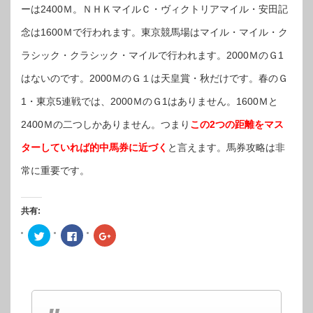
ーは2400Ｍ。ＮＨＫマイルＣ・ヴィクトリアマイル・安田記
念は1600Ｍで行われます。東京競馬場はマイル・マイル・ク
ラシック・クラシック・マイルで行われます。2000ＭのＧ1
はないのです。2000ＭのＧ１は天皇賞・秋だけです。春のＧ
1・東京5連戦では、2000ＭのＧ1はありません。1600Ｍと
2400Ｍの二つしかありません。つまり
この2つの距離をマス
ターしていれば的中馬券に近づく
と言えます。馬券攻略は非
常に重要です。
共有:
ク
Facebook
ク
リ
で
リ
ッ
共
ッ
ク
有
ク
し
す
し
て
る
て
Twitter
に
Google+
で
は
で
共
ク
共
有
リ
有