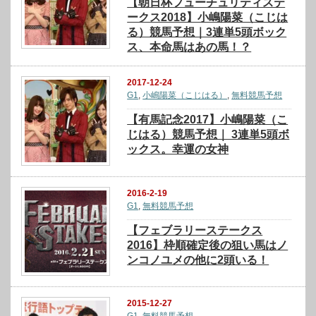
【朝日杯フューチュリティステ
ークス2018】小嶋陽菜（こじは
る）競馬予想｜3連単5頭ボック
ス、本命馬はあの馬！？
2017-12-24
G1
,
小嶋陽菜（こじはる）
,
無料競馬予想
【有馬記念2017】小嶋陽菜（こ
じはる）競馬予想｜ 3連単5頭ボ
ックス。幸運の女神
2016-2-19
G1
,
無料競馬予想
【フェブラリーステークス
2016】枠順確定後の狙い馬はノ
ンコノユメの他に2頭いる！
2015-12-27