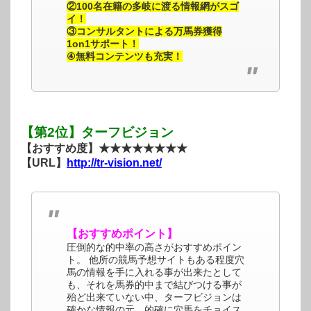
②100名在籍の多岐に渡る情報網がスゴ
イ！
③コンサルタントによる万馬券獲得
1on1サポート！
④無料コンテンツも充実！
【第2位】ターフビジョン
【おすすめ度】★★★★★★★★
【URL】
http://tr-vision.net/
【おすすめポイント】
圧倒的な的中率の高さがおすすめポイン
ト。 他所の競馬予想サイトもある程度穴
馬の情報を手に入れる事が出来たとして
も、それを馬券的中まで結びつける事が
殆ど出来ていない中、ターフビジョンは
確かな情報の元、的確に穴馬をチョイス