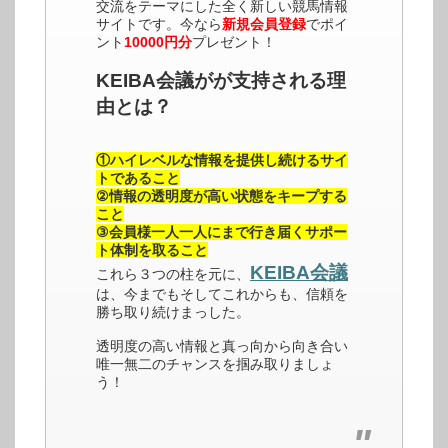
交流をテーマにした全く新しい競馬情報
サイトです。今なら
新規会員登録
でポイ
ント
10000円分
プレゼント！
KEIBA会議がが支持される理
由とは？
①ハイレベルな情報を提供し続けるサイ
トであること
②情報の透明度が高い状態をキープする
こと
③会員様一人一人にまで行き届くサポー
ト体制を取ること
KEIBA会議
これら３つの柱を元に、
は、今までもそしてこれからも、信頼を
勝ち取り続けまっした。
透明度の高い情報と真っ向から向き合い
唯一無二のチャンスを掴み取りましょ
う！