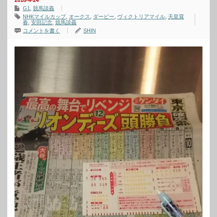
2018-4-24
G1
,
競馬談義
NHKマイルカップ
,
オークス
,
ダービー
,
ヴィクトリアマイル
,
天皇賞
春
,
安田記念
,
競馬談義
コメントを書く
SHIN