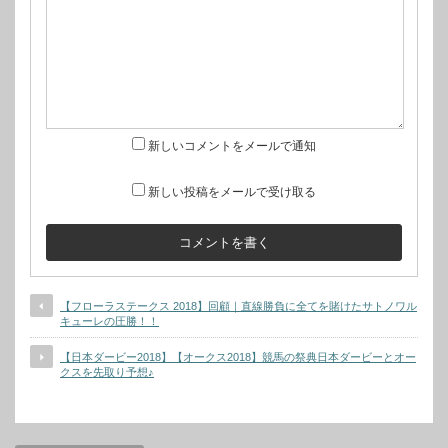
新しいコメントをメールで通知
新しい投稿をメールで受け取る
【フローラステークス 2018】回顧｜直線勝負に全てを賭けたサトノワル
キューレの圧勝！！
【日本ダービー2018】【オークス2018】競馬の祭典日本ダービーとオー
クスを先取り予想♪