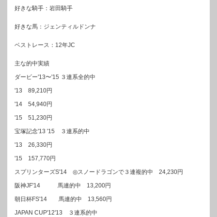
好きな騎手：岩田騎手
好きな馬：ジェンティルドンナ
ベストレース：12年JC
主な的中実績
ダービー'13〜'15 ３連系全的中
'13 89,210円
'14 54,940円
'15 51,230円
宝塚記念'13 '15 ３連系的中
'13 26,330円
'15 157,770円
スプリンターズS'14 ◎スノードラゴンで３連複的中 24,230円
阪神JF'14 馬連的中 13,200円
朝日杯FS'14 馬連的中 13,560円
JAPAN CUP'12'13 ３連系的中