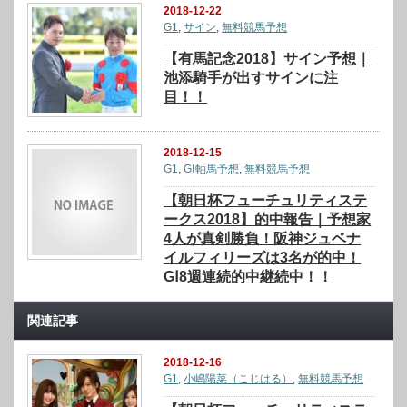
2018-12-22
G1
,
サイン
,
無料競馬予想
【有馬記念2018】サイン予想｜
池添騎手が出すサインに注
目！！
2018-12-15
G1
,
GⅠ軸馬予想
,
無料競馬予想
【朝日杯フューチュリティステ
ークス2018】的中報告｜予想家
4人が真剣勝負！阪神ジュベナ
イルフィリーズは3名が的中！
GⅠ8週連続的中継続中！！
関連記事
2018-12-16
G1
,
小嶋陽菜（こじはる）
,
無料競馬予想