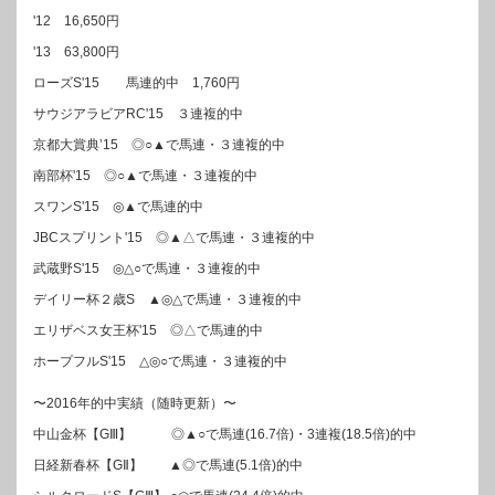
'12 16,650円
'13 63,800円
ローズS'15 馬連的中 1,760円
サウジアラビアRC'15 ３連複的中
京都大賞典’15 ◎○▲で馬連・３連複的中
南部杯'15 ◎○▲で馬連・３連複的中
スワンS'15 ◎▲で馬連的中
JBCスプリント'15 ◎▲△で馬連・３連複的中
武蔵野S'15 ◎△○で馬連・３連複的中
デイリー杯２歳S ▲◎△で馬連・３連複的中
エリザベス女王杯'15 ◎△で馬連的中
ホープフルS'15 △◎○で馬連・３連複的中
〜2016年的中実績（随時更新）〜
中山金杯【GⅢ】 ◎▲○で馬連(16.7倍)・3連複(18.5倍)的中
日経新春杯【GⅡ】 ▲◎で馬連(5.1倍)的中