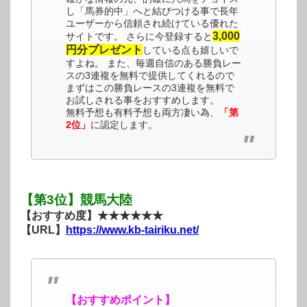
し「馬券的中」へと結びつける事で長年
ユーザーから信頼され続けている優れた
3,000
サイトです。 さらに今登録すると
円分プレゼント
している点も嬉しいで
すよね。 また、毎週自信のある勝負レー
スの3連複を無料で提供してくれるので
まずはこの勝負レースの3連複を無料で
お試しされる事をおすすめします。
無料予想も有料予想も両方凄い為、
「第
2位」
に認定します。
【第3位】競馬大陸
【おすすめ度】★★★★★★
【URL】
https://www.kb-tairiku.net/
【おすすめポイント】