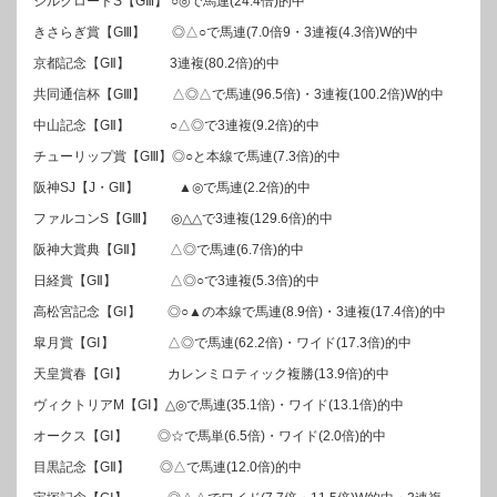
シルクロードS【GⅢ】 ○◎で馬連(24.4倍)的中
きさらぎ賞【GⅢ】 ◎△○で馬連(7.0倍9・3連複(4.3倍)W的中
京都記念【GⅡ】 3連複(80.2倍)的中
共同通信杯【GⅢ】 △◎△で馬連(96.5倍)・3連複(100.2倍)W的中
中山記念【GⅡ】 ○△◎で3連複(9.2倍)的中
チューリップ賞【GⅢ】◎○と本線で馬連(7.3倍)的中
阪神SJ【J・GⅡ】 ▲◎で馬連(2.2倍)的中
ファルコンS【GⅢ】 ◎△△で3連複(129.6倍)的中
阪神大賞典【GⅡ】 △◎で馬連(6.7倍)的中
日経賞【GⅡ】 △◎○で3連複(5.3倍)的中
高松宮記念【GⅠ】 ◎○▲の本線で馬連(8.9倍)・3連複(17.4倍)的中
皐月賞【GⅠ】 △◎で馬連(62.2倍)・ワイド(17.3倍)的中
天皇賞春【GⅠ】 カレンミロティック複勝(13.9倍)的中
ヴィクトリアM【GⅠ】△◎で馬連(35.1倍)・ワイド(13.1倍)的中
オークス【GⅠ】 ◎☆で馬単(6.5倍)・ワイド(2.0倍)的中
目黒記念【GⅡ】 ◎△で馬連(12.0倍)的中