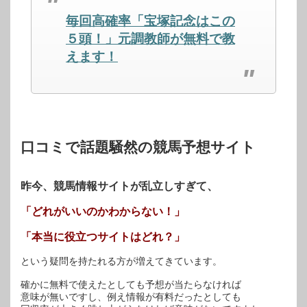
(新
ッ
(新
し
ク
し
毎回高確率「宝塚記念はこの
い
し
い
ウ
て
ウ
ィ
く
ィ
５頭！」元調教師が無料で教
ン
だ
ン
ド
さ
ド
えます！
ウ
い
ウ
で
(新
で
開
し
開
き
い
き
ま
ウ
ま
す)
ィ
す)
ン
ド
ウ
で
開
口コミで話題騒然の競馬予想サイト
き
ま
す)
昨今、競馬情報サイトが乱立しすぎて、
「どれがいいのかわからない！」
「本当に役立つサイトはどれ？」
という疑問を持たれる方が増えてきています。
確かに無料で使えたとしても予想が当たらなければ
意味が無いですし、例え情報が有料だったとしても