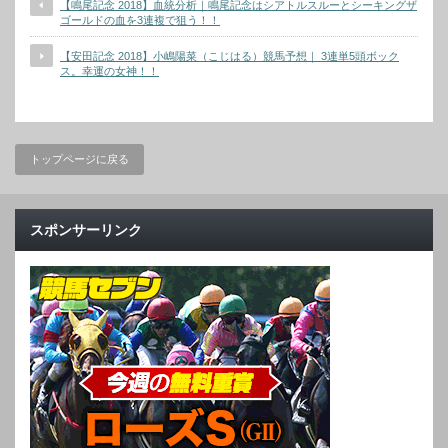
【鳴尾記念 2018】血統分析｜鳴尾記念はシアトルスルーとシーキングザ
ゴールドの血を3連複で狙う！！
【安田記念 2018】小嶋陽菜（こじはる）競馬予想｜ 3連単5頭ボック
ス。幸運の女神！！
トップページに戻る
スポンサーリンク