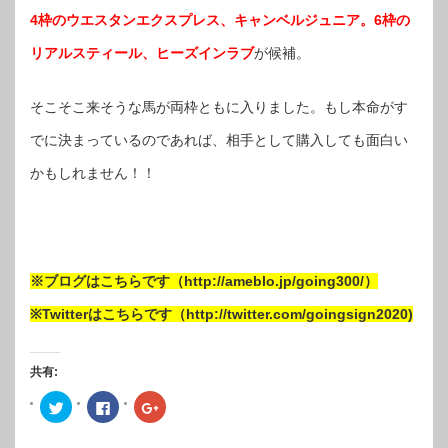
4枠のウエスタンエクスプレス、キャンベルジュニア。6枠の
リアルスティール、ヒーズインラブ
が候補。
そこそこ来そうな馬が両枠ともに入りました。もし本命がす
でに決まっているのであれば、相手として購入しても面白い
かもしれません！！
※ブログはこちらです（http://ameblo.jp/going300/）
※Twitterはこちらです（http://twitter.com/goingsign2020)
共有:
ク
Facebook
ク
リ
で
リ
ッ
共
ッ
ク
有
ク