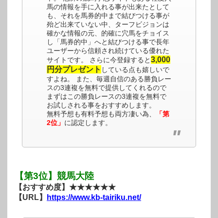
馬の情報を手に入れる事が出来たとして
も、それを馬券的中まで結びつける事が
殆ど出来ていない中、ターフビジョンは
確かな情報の元、的確に穴馬をチョイス
し「馬券的中」へと結びつける事で長年
ユーザーから信頼され続けている優れた
3,000
サイトです。 さらに今登録すると
円分プレゼント
している点も嬉しいで
すよね。 また、毎週自信のある勝負レー
スの3連複を無料で提供してくれるので
まずはこの勝負レースの3連複を無料で
お試しされる事をおすすめします。
無料予想も有料予想も両方凄い為、
「第
2位」
に認定します。
【第3位】競馬大陸
【おすすめ度】★★★★★★
【URL】
https://www.kb-tairiku.net/