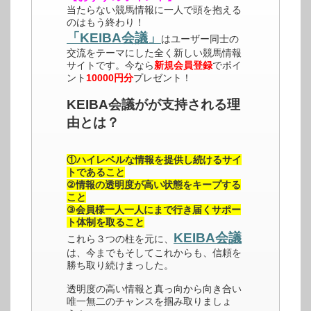
当たらない競馬情報に一人で頭を抱える
のはもう終わり！
「KEIBA会議」
はユーザー同士の
交流をテーマにした全く新しい競馬情報
サイトです。今なら
新規会員登録
でポイ
ント
10000円分
プレゼント！
KEIBA会議がが支持される理
由とは？
①ハイレベルな情報を提供し続けるサイ
トであること
②情報の透明度が高い状態をキープする
こと
③会員様一人一人にまで行き届くサポー
ト体制を取ること
KEIBA会議
これら３つの柱を元に、
は、今までもそしてこれからも、信頼を
勝ち取り続けまっした。
透明度の高い情報と真っ向から向き合い
唯一無二のチャンスを掴み取りましょ