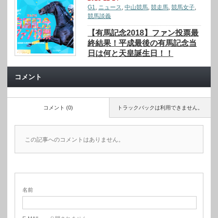
G1
,
ニュース
,
中山競馬
,
競走馬
,
競馬女子
,
競馬談義
【有馬記念2018】ファン投票最
終結果！平成最後の有馬記念当
日は何と天皇誕生日！！
コメント
コメント (0)
トラックバックは利用できません。
この記事へのコメントはありません。
名前