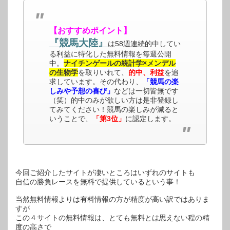
【おすすめポイント】
『競馬大陸』
は58週連続的中してい
る利益に特化した無料情報を毎週公開
中。
ナイチンゲールの統計学×メンデル
の生物学
を取りいれて、
的中、利益
を追
求しています。その代わり、
「競馬の楽
しみや予想の喜び」
などは一切皆無です
（笑）的中のみが欲しい方は是非登録し
てみてください！競馬の楽しみが減ると
いうことで、
「第3位」
に認定します。
今回ご紹介したサイトが凄いところはいずれのサイトも
自信の勝負レースを無料で提供しているという事！
当然無料情報よりは有料情報の方が精度が高い訳ではありま
すが
この４サイトの無料情報は、とても無料とは思えない程の精
度の高さで