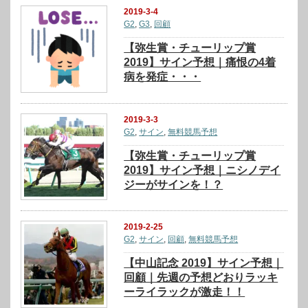
2019-3-4
G2
,
G3
,
回顧
【弥生賞・チューリップ賞
2019】サイン予想｜痛恨の4着
病を発症・・・
2019-3-3
G2
,
サイン
,
無料競馬予想
【弥生賞・チューリップ賞
2019】サイン予想｜ニシノデイ
ジーがサインを！？
2019-2-25
G2
,
サイン
,
回顧
,
無料競馬予想
【中山記念 2019】サイン予想｜
回顧｜先週の予想どおりラッキ
ーライラックが激走！！