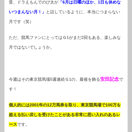
昔、ドラえもんでのび太が
「6月は日曜のほか、1日も休めな
いつまんない月！」
と話しているように、本当につまらない
月です（笑）
ただ、競馬ファンにとってはＧ1がまだ2回もある、楽しみな
月ではないでしょうか。
安田記念
今週はその東京競馬場5週連続Ｇ1の、最後を飾る
で
す！
個人的には2001年の12万馬券を取り、東京競馬場で100万を
超える払い戻しを受けたことがある非常に思い入れのあるレ
ース
です。