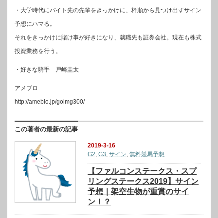
・大学時代にバイト先の先輩をきっかけに、枠順から見つけ出すサイン
予想にハマる。
それをきっかけに賭け事が好きになり、就職先も証券会社。現在も株式
投資業務を行う。
・好きな騎手 戸崎圭太
アメブロ
http://ameblo.jp/goimg300/
この著者の最新の記事
2019-3-16
G2
,
G3
,
サイン
,
無料競馬予想
【ファルコンステークス・スプ
リングステークス2019】サイン
予想｜架空生物が重賞のサイ
ン！？