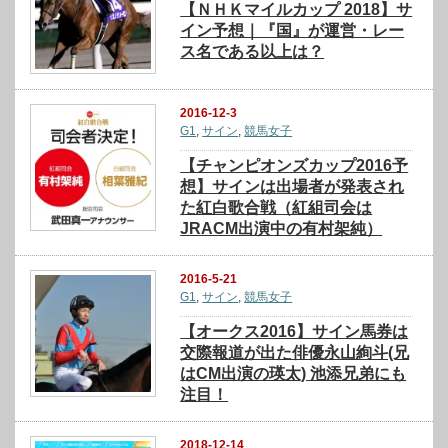
【ＮＨＫマイルカップ 2018】サ
イン予想｜『国』が運営・レー
ス名である以上は？
2016-12-3
G1
,
サイン
,
競馬女子
【チャンピオンズカップ2016予
想】サインは出場者が発表され
た紅白歌合戦（紅組司会は
JRACM出演中の有村架純）
2016-5-21
G1
,
サイン
,
競馬女子
【オークス2016】サイン馬券は
交際報道が出た俳優永山絢斗(兄
はCM出演の瑛太) 池添兄弟にも
注目！
2018-12-14