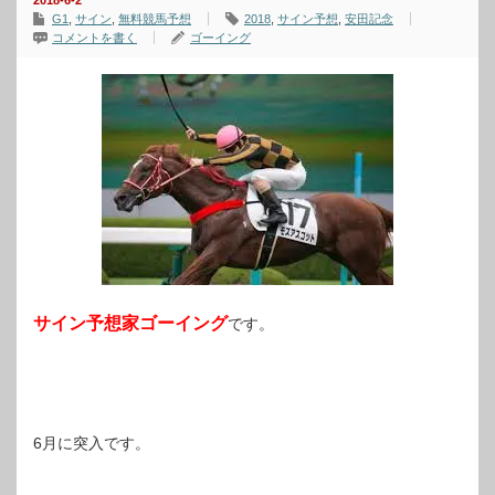
2018-6-2
G1
,
サイン
,
無料競馬予想
2018
,
サイン予想
,
安田記念
コメントを書く
ゴーイング
サイン予想家ゴーイング
です。
6月に突入です。