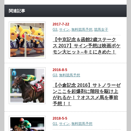
関連記事
2017-7-22
G3
,
サイン
,
無料競馬予想
,
競馬女子
【中京記念＆函館2歳ステーク
ス 2017】サイン予想は映画ポケ
モン大ヒット–キミにきめた！
2016-8-5
G3
,
無料競馬予想
【小倉記念 2016】サトノラーゼ
ンここを起爆剤に階段を駆け上
がれるか！？オススメ馬を事前
予想！！
2018-5-5
G1
,
サイン
,
無料競馬予想