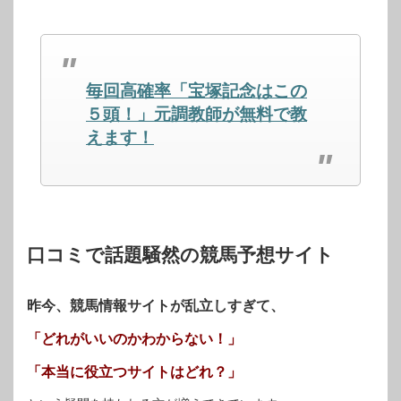
し
す
し
て
る
て
Twitter
に
Google+
で
は
で
共
ク
共
有
リ
有
(新
ッ
(新
し
ク
し
毎回高確率「宝塚記念はこの
い
し
い
ウ
て
ウ
ィ
く
ィ
５頭！」元調教師が無料で教
ン
だ
ン
ド
さ
ド
えます！
ウ
い
ウ
で
(新
で
開
し
開
き
い
き
ま
ウ
ま
す)
ィ
す)
ン
ド
ウ
で
開
口コミで話題騒然の競馬予想サイト
き
ま
す)
昨今、競馬情報サイトが乱立しすぎて、
「どれがいいのかわからない！」
「本当に役立つサイトはどれ？」