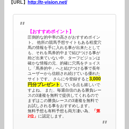
【URL】
http://tr-vision.net/
【おすすめポイント】
圧倒的な的中率の高さがおすすめポイン
ト。 他所の競馬予想サイトもある程度穴
馬の情報を手に入れる事が出来たとして
も、それを馬券的中まで結びつける事が
殆ど出来ていない中、ターフビジョンは
確かな情報の元、的確に穴馬をチョイス
し「馬券的中」へと結びつける事で長年
ユーザーから信頼され続けている優れた
3,000
サイトです。 さらに今登録すると
円分プレゼント
している点も嬉しいで
すよね。 また、毎週自信のある勝負レー
スの3連複を無料で提供してくれるので
まずはこの勝負レースの3連複を無料で
お試しされる事をおすすめします。
無料予想も有料予想も両方凄い為、
「第
2位」
に認定します。