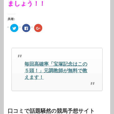
ましょう！！
共有:
ク
Facebook
ク
リ
で
リ
ッ
共
ッ
ク
有
ク
し
す
し
て
る
て
Twitter
に
Google+
で
は
で
共
ク
共
有
リ
有
(新
ッ
(新
し
ク
し
毎回高確率「宝塚記念はこの
い
し
い
ウ
て
ウ
ィ
く
ィ
５頭！」元調教師が無料で教
ン
だ
ン
ド
さ
ド
えます！
ウ
い
ウ
で
(新
で
開
し
開
き
い
き
ま
ウ
ま
す)
ィ
す)
ン
ド
ウ
で
開
口コミで話題騒然の競馬予想サイト
き