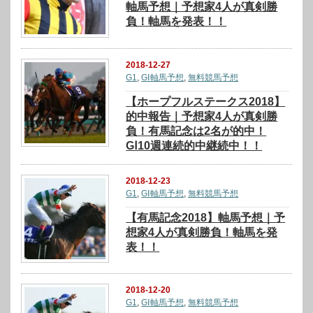
軸馬予想｜予想家4人が真剣勝
負！軸馬を発表！！
2018-12-27
G1
,
GⅠ軸馬予想
,
無料競馬予想
【ホープフルステークス2018】
的中報告｜予想家4人が真剣勝
負！有馬記念は2名が的中！
GⅠ10週連続的中継続中！！
2018-12-23
G1
,
GⅠ軸馬予想
,
無料競馬予想
【有馬記念2018】軸馬予想｜予
想家4人が真剣勝負！軸馬を発
表！！
2018-12-20
G1
,
GⅠ軸馬予想
,
無料競馬予想