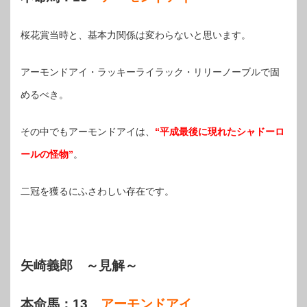
桜花賞当時と、基本力関係は変わらないと思います。
アーモンドアイ・ラッキーライラック・リリーノーブルで固
めるべき。
その中でもアーモンドアイは、
“平成最後に現れたシャドーロ
ールの怪物”
。
二冠を獲るにふさわしい存在です。
矢崎義郎 ～見解～
本命馬：13
アーモンドアイ