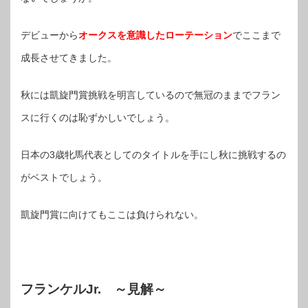
デビューから
オークスを意識したローテーション
でここまで
成長させてきました。
秋には凱旋門賞挑戦を明言しているので無冠のままでフラン
スに行くのは恥ずかしいでしょう。
日本の3歳牝馬代表としてのタイトルを手にし秋に挑戦するの
がベストでしょう。
凱旋門賞に向けてもここは負けられない。
フランケルJr. ～見解～