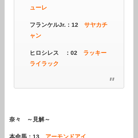
ューレ
フランケルJr.：12
サヤカチ
ャン
ヒロシレス ：02
ラッキー
ライラック
奈々 ～見解～
本命馬：13
アーモンドアイ