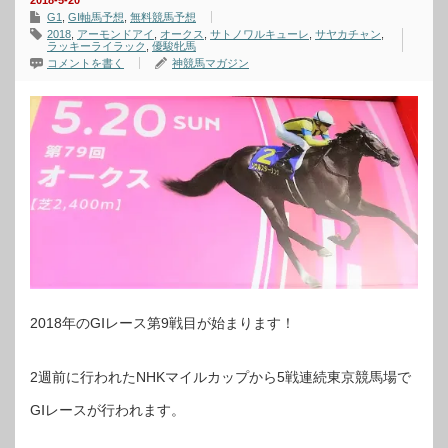
2018-5-20
G1
,
GⅠ軸馬予想
,
無料競馬予想
2018
,
アーモンドアイ
,
オークス
,
サトノワルキューレ
,
サヤカチャン
,
ラッキーライラック
,
優駿牝馬
コメントを書く
神競馬マガジン
2018年のGⅠレース第9戦目が始まります！
2週前に行われたNHKマイルカップから5戦連続東京競馬場で
GⅠレースが行われます。