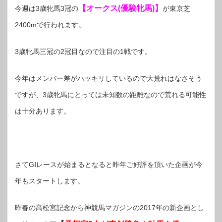
【オークス(優駿牝馬)】
今週は3歳牝馬3冠の
が東京芝
2400mで行われます。
3歳牝馬三冠の2冠目なので注目の1戦です。
今年はメンバー差がハッキリしているので大荒れはなさそう
ですが、3歳牝馬にとっては未知数の距離なので荒れる可能性
は十分あります。
さてGⅠレースが始まるとなると昨年ご好評を頂いた企画が今
年もスタートします。
昨春の高松宮記念から神競馬マガジンの2017年の新企画とし