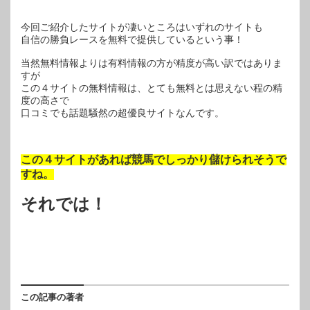
今回ご紹介したサイトが凄いところはいずれのサイトも
自信の勝負レースを無料で提供しているという事！
当然無料情報よりは有料情報の方が精度が高い訳ではありま
すが
この４サイトの無料情報は、とても無料とは思えない程の精
度の高さで
口コミでも話題騒然の超優良サイトなんです。
この４サイトがあれば競馬でしっかり儲けられそうで
すね。
それでは！
この記事の著者