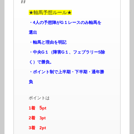
★軸馬予想ルール★
・4人の予想陣がG１レースのみ軸馬を
選出
・軸馬と理由を明記
・中央G１（障害G１、フェブラリーS除
く）で勝負。
・ポイント制で上半期・下半期・通年勝
負
ポイントは
5
1着
pt
2着
pt
3
3着 2pt