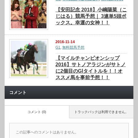
【安田記念 2018】小嶋陽菜（こ
じはる）競馬予想｜ 3連単5頭ボ
ックス。幸運の女神！！
2016-11-14
G1
,
無料競馬予想
【マイルチャンピオンシップ
2016】サトノアラジンがサトノ
に2個目のGⅠタイトルを！！オ
ススメ馬を事前予想！！
コメント
コメント (0)
トラックバックは利用できません。
この記事へのコメントはありません。