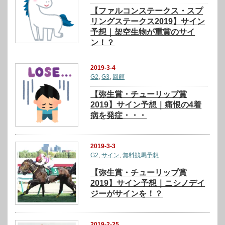
【ファルコンステークス・スプ
リングステークス2019】サイン
予想｜架空生物が重賞のサイ
ン！？
2019-3-4
G2
,
G3
,
回顧
【弥生賞・チューリップ賞
2019】サイン予想｜痛恨の4着
病を発症・・・
2019-3-3
G2
,
サイン
,
無料競馬予想
【弥生賞・チューリップ賞
2019】サイン予想｜ニシノデイ
ジーがサインを！？
2019-2-25