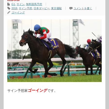
2018-5-26
G1
,
サイン
,
無料競馬予想
2018
,
サイン予想
,
日本ダービー
,
東京優駿
コメントを書く
ゴーイング
ゴーイング
サイン予想家
です。