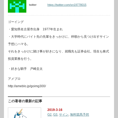
twitter
https://twitter.com/sn19778015
ゴーイング
・愛知県名古屋市出身 1977年生まれ
・大学時代にバイト先の先輩をきっかけに、枠順から見つけ出すサイン
予想にハマる。
それをきっかけに賭け事が好きになり、就職先も証券会社。現在も株式
投資業務を行う。
・好きな騎手 戸崎圭太
アメブロ
http://ameblo.jp/goimg300/
この著者の最新の記事
2019-3-16
G2
,
G3
,
サイン
,
無料競馬予想