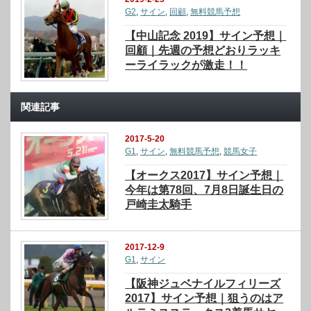
G2
,
サイン
,
回顧
,
無料競馬予想
【中山記念 2019】サイン予想｜
回顧｜先週の予想どおりラッキ
ーライラックが激走！！
関連記事
2017-5-20
G1
,
サイン
,
無料競馬予想
,
競馬女子
【オークス2017】サイン予想｜
今年は第78回、7月8日誕生日の
戸崎圭太騎手
2017-12-9
G1
,
サイン
【阪神ジュベナイルフィリーズ
2017】サイン予想｜狙うのはア