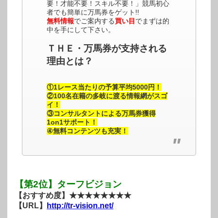
要！才能不要！スキル不要！」競馬初心
者でも簡単に万馬券をゲット!!
無料情報
でご案内する
買い目
でまずは的
中を手にして下さい。
ＴＨＥ・万馬券が支持される
理由とは？
①1レース当たりの予算平均5000円！
②100名在籍の多岐に渡る情報網がスゴ
イ！
③コンサルタントによる万馬券獲得
1on1サポート！
④無料コンテンツも充実！
【第2位】ターフビジョン
【おすすめ度】★★★★★★★★
【URL】
http://tr-vision.net/