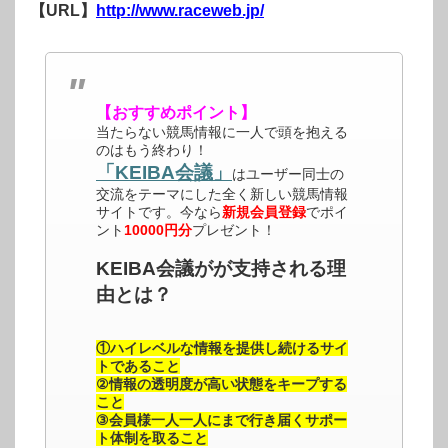
【URL】
http://www.raceweb.jp/
【おすすめポイント】
当たらない競馬情報に一人で頭を抱える
のはもう終わり！
「KEIBA会議」
はユーザー同士の
交流をテーマにした全く新しい競馬情報
サイトです。今なら
新規会員登録
でポイ
ント
10000円分
プレゼント！
KEIBA会議がが支持される理
由とは？
①ハイレベルな情報を提供し続けるサイ
トであること
②情報の透明度が高い状態をキープする
こと
③会員様一人一人にまで行き届くサポー
ト体制を取ること