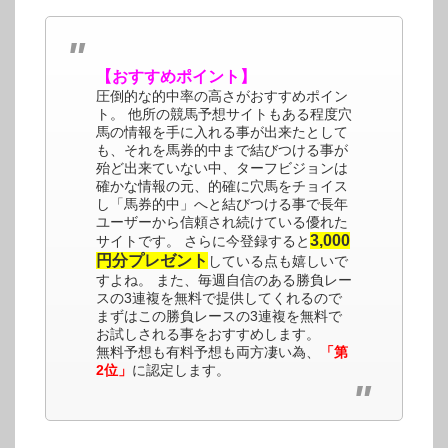
【おすすめポイント】
圧倒的な的中率の高さがおすすめポイン
ト。 他所の競馬予想サイトもある程度穴
馬の情報を手に入れる事が出来たとして
も、それを馬券的中まで結びつける事が
殆ど出来ていない中、ターフビジョンは
確かな情報の元、的確に穴馬をチョイス
し「馬券的中」へと結びつける事で長年
ユーザーから信頼され続けている優れた
3,000
サイトです。 さらに今登録すると
円分プレゼント
している点も嬉しいで
すよね。 また、毎週自信のある勝負レー
スの3連複を無料で提供してくれるので
まずはこの勝負レースの3連複を無料で
お試しされる事をおすすめします。
無料予想も有料予想も両方凄い為、
「第
2位」
に認定します。