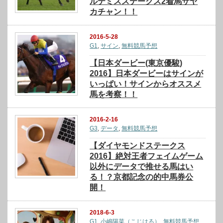
ルテミスステークス2着馬サヤ
カチャン！！
2016-5-28
G1
,
サイン
,
無料競馬予想
【日本ダービー(東京優駿)
2016】日本ダービーはサインが
いっぱい！サインからオススメ
馬を考察！！
2016-2-16
G3
,
データ
,
無料競馬予想
【ダイヤモンドステークス
2016】絶対王者フェイムゲーム
以外にデータで推せる馬はい
る！？京都記念の的中馬券公
開！
2018-6-3
G1
,
小嶋陽菜（こじはる）
,
無料競馬予想