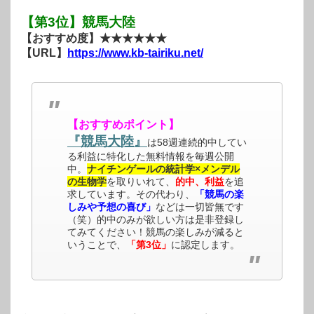
【第3位】競馬大陸
【おすすめ度】★★★★★★
【URL】
https://www.kb-tairiku.net/
【おすすめポイント】
『競馬大陸』
は58週連続的中してい
る利益に特化した無料情報を毎週公開
中。
ナイチンゲールの統計学×メンデル
の生物学
を取りいれて、
的中、利益
を追
求しています。その代わり、
「競馬の楽
しみや予想の喜び」
などは一切皆無です
（笑）的中のみが欲しい方は是非登録し
てみてください！競馬の楽しみが減ると
いうことで、
「第3位」
に認定します。