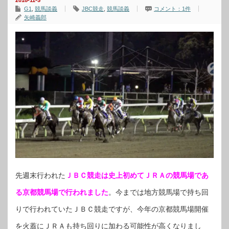
2018-11-5
G1
,
競馬談義
JBC競走
,
競馬談義
コメント：1件
矢崎義郎
先週末行われた
ＪＢＣ競走は史上初めてＪＲＡの競馬場であ
る京都競馬場で行われました
。今までは地方競馬場で持ち回
りで行われていたＪＢＣ競走ですが、今年の京都競馬場開催
を火蓋にＪＲＡも持ち回りに加わる可能性が高くなりまし