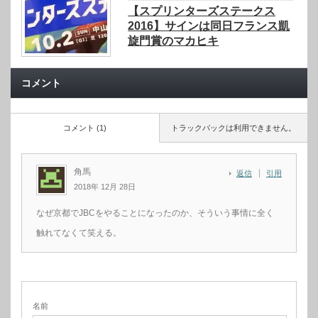
【スプリンターズステークス
2016】サインは同日フランス凱
旋門賞のマカヒキ
コメント
コメント (1)
トラックバックは利用できません。
角馬
返信
引用
2018年 12月 28日
なぜ京都でJBCをやることになったのか、そういう事情に全く
触れてなくて笑える。
名前