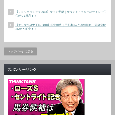
【ＪＢＣクラシック2018】サイン予想｜サウンドトゥルーのサインで〇
〇がＧ1勝利！？
【エリザベス女王杯 2018】的中報告｜予想家4人が真剣勝負！天皇賞秋
は2名が的中！！
トップページに戻る
スポンサーリンク