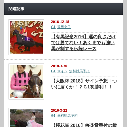
関連記事
2016-12-18
G1
,
競馬女子
【有馬記念2016】運の良さだけ
では勝てない！あくまでも強い
馬が制する伝統レース
2018-3-30
G1
,
サイン
,
無料競馬予想
【大阪杯 2018】サイン予想｜つ
いに届くか！？Ｇ1初勝利！！
2016-3-22
G1
,
無料競馬予想
【桜花賞 2016】桜花賞番付の横