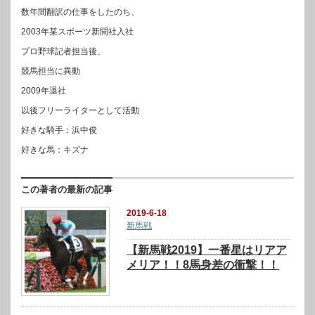
数年間翻訳の仕事をしたのち、
2003年某スポーツ新聞社入社
プロ野球記者担当後、
競馬担当に異動
2009年退社
以後フリーライターとして活動
好きな騎手：浜中俊
好きな馬：キズナ
この著者の最新の記事
2019-6-18
新馬戦
【新馬戦2019】一番星はリアア
メリア！！8馬身差の衝撃！！