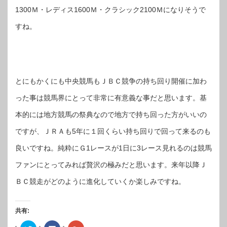
1300Ｍ・レディス1600Ｍ・クラシック2100Ｍになりそうで
すね。
とにもかくにも中央競馬もＪＢＣ競争の持ち回り開催に加わ
った事は競馬界にとって非常に有意義な事だと思います。基
本的には地方競馬の祭典なので地方で持ち回った方がいいの
ですが、ＪＲＡも5年に１回くらい持ち回りで回って来るのも
良いですね。純粋にＧ1レースが1日に3レース見れるのは競馬
ファンにとってみれば贅沢の極みだと思います。来年以降Ｊ
ＢＣ競走がどのように進化していくか楽しみですね。
共有:
ク
Facebook
ク