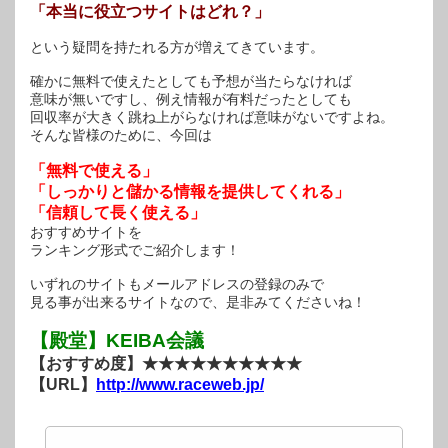
「本当に役立つサイトはどれ？」
という疑問を持たれる方が増えてきています。
確かに無料で使えたとしても予想が当たらなければ
意味が無いですし、例え情報が有料だったとしても
回収率が大きく跳ね上がらなければ意味がないですよね。
そんな皆様のために、今回は
「無料で使える」
「しっかりと儲かる情報を提供してくれる」
「信頼して長く使える」
おすすめサイトを
ランキング形式でご紹介します！
いずれのサイトもメールアドレスの登録のみで
見る事が出来るサイトなので、是非みてくださいね！
【殿堂】KEIBA会議
【おすすめ度】★★★★★★★★★★
【URL】
http://www.raceweb.jp/