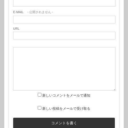
E-MAIL
- 公開されません -
URL
新しいコメントをメールで通知
新しい投稿をメールで受け取る