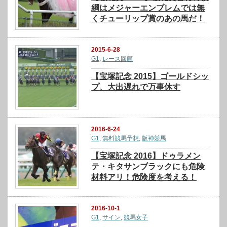
綱はメジャーエンブレムでは無
くチューリップ賞のあの馬だ！
2015-6-28
G1
,
レース回顧
【宝塚記念 2015】ゴールドシッ
プ、大出遅れで万事休す
2016-6-24
G1
,
無料競馬予想
,
阪神競馬
【宝塚記念 2016】ドゥラメン
テ・キタサンブラックにも危険
材料アリ！危険度を考える！
2016-10-1
G1
,
サイン
,
競馬女子