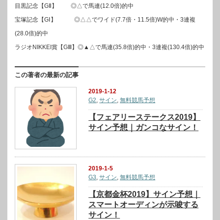
目黒記念【GⅡ】 ◎△で馬連(12.0倍)的中
宝塚記念【GⅠ】 ◎△△でワイド(7.7倍・11.5倍)W的中・3連複
(28.0倍)的中
ラジオNIKKEI賞【GⅢ】◎▲△で馬連(35.8倍)的中・3連複(130.4倍)的中
この著者の最新の記事
2019-1-12
G2
,
サイン
,
無料競馬予想
【フェアリーステークス2019】
サイン予想｜ガンコなサイン！
2019-1-5
G3
,
サイン
,
無料競馬予想
【京都金杯2019】サイン予想｜
スマートオーディンが示唆する
サイン！