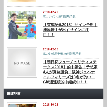
2018-12-22
G1
,
サイン
,
無料競馬予想
【有馬記念2018】サイン予想｜
池添騎手が出すサインに注
目！！
2018-12-15
G1
,
GⅠ軸馬予想
,
無料競馬予想
【朝日杯フューチュリティステ
ークス2018】的中報告｜予想家
4人が真剣勝負！阪神ジュベナ
イルフィリーズは3名が的中！
GⅠ8週連続的中継続中！！
関連記事
2018-10-21