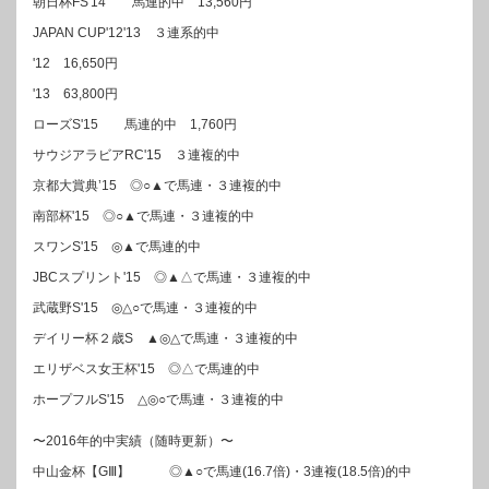
朝日杯FS'14 馬連的中 13,560円
JAPAN CUP'12'13 ３連系的中
'12 16,650円
'13 63,800円
ローズS'15 馬連的中 1,760円
サウジアラビアRC'15 ３連複的中
京都大賞典’15 ◎○▲で馬連・３連複的中
南部杯'15 ◎○▲で馬連・３連複的中
スワンS'15 ◎▲で馬連的中
JBCスプリント'15 ◎▲△で馬連・３連複的中
武蔵野S'15 ◎△○で馬連・３連複的中
デイリー杯２歳S ▲◎△で馬連・３連複的中
エリザベス女王杯'15 ◎△で馬連的中
ホープフルS'15 △◎○で馬連・３連複的中
〜2016年的中実績（随時更新）〜
中山金杯【GⅢ】 ◎▲○で馬連(16.7倍)・3連複(18.5倍)的中