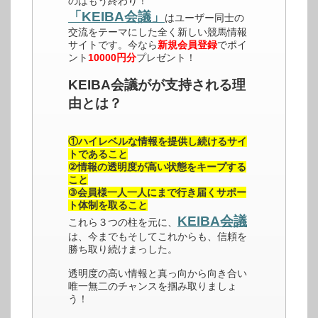
のはもう終わり！
「KEIBA会議」
はユーザー同士の
交流をテーマにした全く新しい競馬情報
サイトです。今なら
新規会員登録
でポイ
ント
10000円分
プレゼント！
KEIBA会議がが支持される理
由とは？
①ハイレベルな情報を提供し続けるサイ
トであること
②情報の透明度が高い状態をキープする
こと
③会員様一人一人にまで行き届くサポー
ト体制を取ること
KEIBA会議
これら３つの柱を元に、
は、今までもそしてこれからも、信頼を
勝ち取り続けまっした。
透明度の高い情報と真っ向から向き合い
唯一無二のチャンスを掴み取りましょ
う！