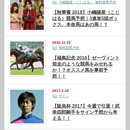
G1
,
小嶋陽菜（こじはる）
,
無料競馬予想
【秋華賞 2018】小嶋陽菜（こじ
はる）競馬予想｜3連単5頭ボッ
クス、本命馬はあの馬！？
2016-11-10
G3
,
無料競馬予想
【福島記念 2016】ゼーヴィント
前走のような競馬をみせれる
か！？オススメ馬を事前予
想！！
2017-2-24
G3
,
サイン
【阪急杯 2017】今週で引退！武
幸四郎騎手をサイン予想から考
える！！