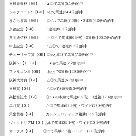
日経新春杯【GⅡ】 ▲◎で馬連(5.1倍)的中
シルクロードS【GⅢ】 ○◎で馬連(24.4倍)的中
きさらぎ賞【GⅢ】 ◎△○で馬連(7.0倍9・3連複(4.3倍)W的中
京都記念【GⅡ】 3連複(80.2倍)的中
共同通信杯【GⅢ】 △◎△で馬連(96.5倍)・3連複(100.2倍)W的中
中山記念【GⅡ】 ○△◎で3連複(9.2倍)的中
チューリップ賞【GⅢ】◎○と本線で馬連(7.3倍)的中
阪神SJ【J・GⅡ】 ▲◎で馬連(2.2倍)的中
ファルコンS【GⅢ】 ◎△△で3連複(129.6倍)的中
阪神大賞典【GⅡ】 △◎で馬連(6.7倍)的中
日経賞【GⅡ】 △◎○で3連複(5.3倍)的中
高松宮記念【GⅠ】 ◎○▲の本線で馬連(8.9倍)・3連複(17.4倍)的中
皐月賞【GⅠ】 △◎で馬連(62.2倍)・ワイド(17.3倍)的中
天皇賞春【GⅠ】 カレンミロティック複勝(13.9倍)的中
ヴィクトリアM【GⅠ】△◎で馬連(35.1倍)・ワイド(13.1倍)的中
オークス【GⅠ】 ◎☆で馬単(6.5倍)・ワイド(2.0倍)的中