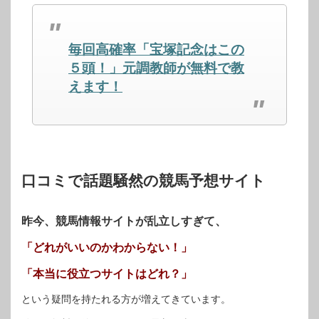
で
は
で
共
ク
共
有
リ
有
(新
ッ
(新
し
ク
し
毎回高確率「宝塚記念はこの
い
し
い
ウ
て
ウ
ィ
く
ィ
５頭！」元調教師が無料で教
ン
だ
ン
ド
さ
ド
えます！
ウ
い
ウ
で
(新
で
開
し
開
き
い
き
ま
ウ
ま
す)
ィ
す)
ン
ド
ウ
で
開
口コミで話題騒然の競馬予想サイト
き
ま
す)
昨今、競馬情報サイトが乱立しすぎて、
「どれがいいのかわからない！」
「本当に役立つサイトはどれ？」
という疑問を持たれる方が増えてきています。