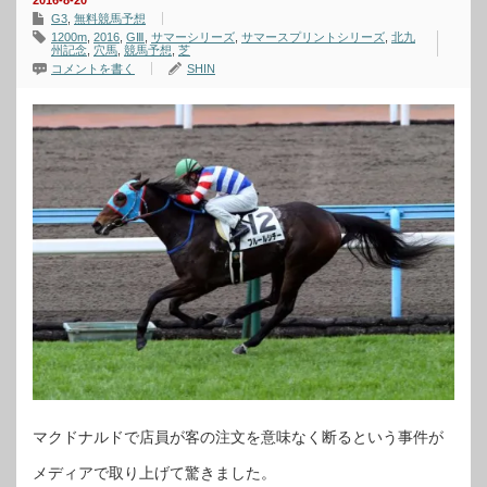
2016-8-20
G3
,
無料競馬予想
1200m
,
2016
,
GⅢ
,
サマーシリーズ
,
サマースプリントシリーズ
,
北九
州記念
,
穴馬
,
競馬予想
,
芝
コメントを書く
SHIN
マクドナルドで店員が客の注文を意味なく断るという事件が
メディアで取り上げて驚きました。