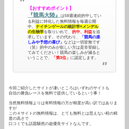
【おすすめポイント】
『競馬大陸』
は58週連続的中してい
る利益に特化した無料情報を毎週公開
中。
ナイチンゲールの統計学×メンデル
の生物学
を取りいれて、
的中、利益
を追
求しています。その代わり、
「競馬の楽
しみや予想の喜び」
などは一切皆無です
（笑）的中のみが欲しい方は是非登録し
てみてください！競馬の楽しみが減ると
いうことで、
「第3位」
に認定します。
今回ご紹介したサイトが凄いところはいずれのサイトも
自信の勝負レースを無料で提供しているという事！
当然無料情報よりは有料情報の方が精度が高い訳ではありま
すが
この４サイトの無料情報は、とても無料とは思えない程の精
度の高さで
口コミでも話題騒然の超優良サイトなんです。