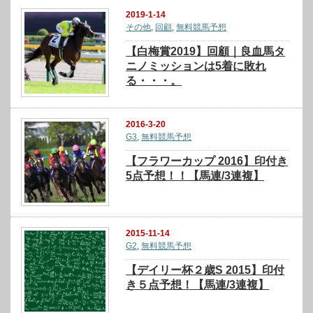
2019-1-14
その他
,
回顧
,
無料競馬予想
【白梅賞2019】回顧｜良血馬タ
ニノミッションは5着に敗れ
る・・・。
2016-3-20
G3
,
無料競馬予想
【フラワーカップ 2016】印付き
5点予想！！【馬連/3連複】
2015-11-14
G2
,
無料競馬予想
【デイリー杯２歳S 2015】印付
き５点予想！【馬連/3連複】