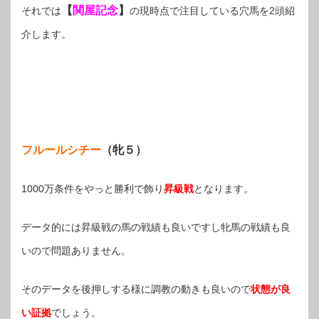
【
関屋記念
】
それでは
の現時点で注目している穴馬を2頭紹
介します。
フルールシチー
（牝５）
1000万条件をやっと勝利で飾り
昇級戦
となります。
データ的には昇級戦の馬の戦績も良いですし牝馬の戦績も良
いので問題ありません。
そのデータを後押しする様に調教の動きも良いので
状態が良
い証拠
でしょう。