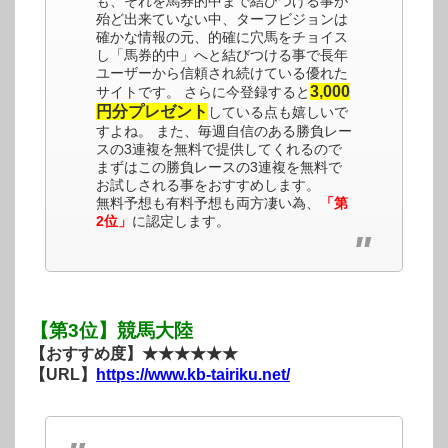
も、それを馬券的中まで結びつける事が
殆ど出来ていない中、ターフビジョンは
確かな情報の元、的確に穴馬をチョイス
し「馬券的中」へと結びつける事で長年
ユーザーから信頼され続けている優れた
3,000
サイトです。 さらに今登録すると
円分プレゼント
している点も嬉しいで
すよね。 また、毎週自信のある勝負レー
スの3連複を無料で提供してくれるので
まずはこの勝負レースの3連複を無料で
お試しされる事をおすすめします。
無料予想も有料予想も両方凄い為、
「第
2位」
に認定します。
【第3位】競馬大陸
【おすすめ度】★★★★★★
【URL】
https://www.kb-tairiku.net/