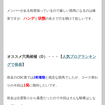
メンバーがある程度揃っているので厳しい競馬になるのは確
ハンデ
状態
実ですが、
と
の良さで穴を開けて欲しいです。
オススメ穴馬候補（D）・・・【
人気ブログランキン
グで発表
】
前走のCBC賞では
2桁着順
と残念な競馬でしたが、コース替わ
1発
りの今回は
に期待したいです。
前走は位置取りから最悪だったので今回はそんな騎乗はしな