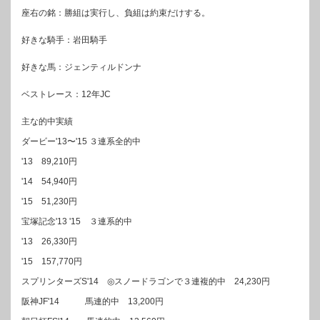
座右の銘：勝組は実行し、負組は約束だけする。
好きな騎手：岩田騎手
好きな馬：ジェンティルドンナ
ベストレース：12年JC
主な的中実績
ダービー'13〜'15 ３連系全的中
'13 89,210円
'14 54,940円
'15 51,230円
宝塚記念'13 '15 ３連系的中
'13 26,330円
'15 157,770円
スプリンターズS'14 ◎スノードラゴンで３連複的中 24,230円
阪神JF'14 馬連的中 13,200円