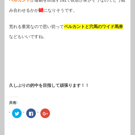
鍵
み合わせるかが
になりそうです。
荒れる重賞なので思い切って
ベルカントと穴馬のワイド馬券
などもいいですね。
久しぶりの的中を目指して頑張ります！！
共有:
ク
Facebook
ク
リ
で
リ
ッ
共
ッ
ク
有
ク
し
す
し
て
る
て
Twitter
に
Google+