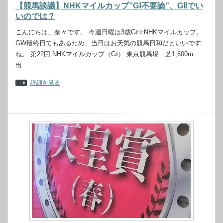
【競馬談議】NHKマイルカップ”GⅠ不要論”、GⅡでい
いのでは？
こんにちは、奈々です。 今週日曜は3歳GⅠ☆NHKマイルカップ。
GW最終日でもあるため、当日はお天気の競馬日和だといいです
ね。 第22回 NHKマイルカップ（GⅠ） 東京競馬場 芝1,600m
出…
詳細を見る