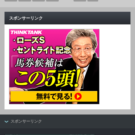
スポンサーリンク
スポンサーリンク