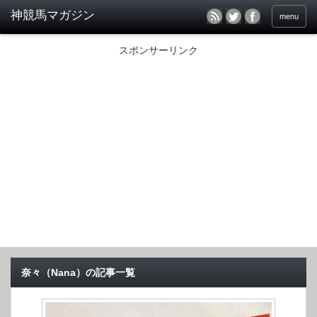
menu
スポンサーリンク
奈々（Nana）の記事一覧