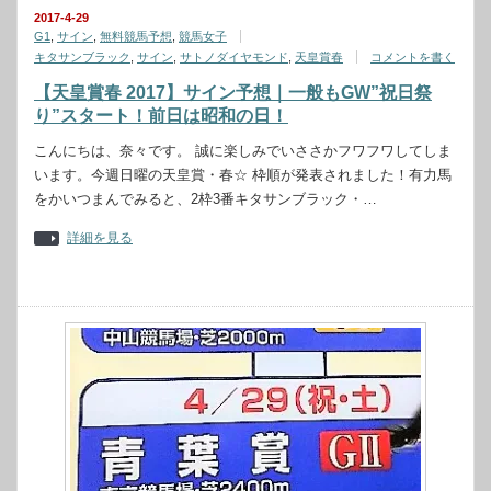
2017-4-29
G1
,
サイン
,
無料競馬予想
,
競馬女子
キタサンブラック
,
サイン
,
サトノダイヤモンド
,
天皇賞春
コメントを書く
【天皇賞春 2017】サイン予想｜一般もGW”祝日祭
り”スタート！前日は昭和の日！
こんにちは、奈々です。 誠に楽しみでいささかフワフワしてしま
います。今週日曜の天皇賞・春☆ 枠順が発表されました！有力馬
をかいつまんでみると、2枠3番キタサンブラック・…
詳細を見る