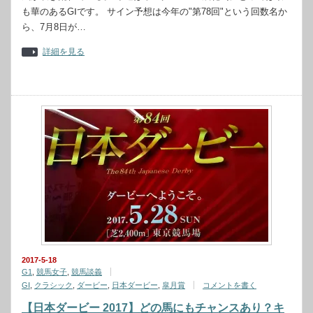
も華のあるGⅠです。 サイン予想は今年の"第78回"という回数名か
ら、7月8日が…
詳細を見る
2017-5-18
G1
,
競馬女子
,
競馬談義
GⅠ
,
クラシック
,
ダービー
,
日本ダービー
,
皐月賞
コメントを書く
【日本ダービー 2017】どの馬にもチャンスあり？キ