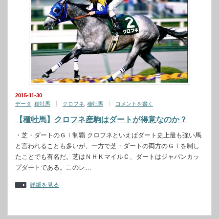
2015-11-30
データ
,
種牡馬
クロフネ
,
種牡馬
コメントを書く
【種牡馬】クロフネ産駒はダートが得意なのか？
・芝・ダートのＧⅠ制覇 クロフネといえばダート史上最も強い馬
と言われることも多いが、一方で芝・ダートの両方のＧⅠを制し
たことでも有名だ。芝はＮＨＫマイルＣ、ダートはジャパンカッ
プダートである。このレ…
詳細を見る