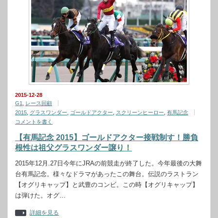
2015-12-28
G1
,
レース回顧
2015
,
グラスワンダー
,
ゴールドアクター
,
スクリーンヒーロー
,
有馬記念
コメントを書く
【有馬記念 2015】ゴールドアクター接戦制す！勝負
根性は祖父グラスワンダー譲り！
2015年12月.27日今年にJRAの前競走が終了した。今年最後の大舞
台有馬記念。様々なドラマがあったこの舞台。伝説のラストラン
【オグリキャップ】と武豊のコンビ。この時【オグリキャップ】
は弾けた。オグ…
詳細を見る