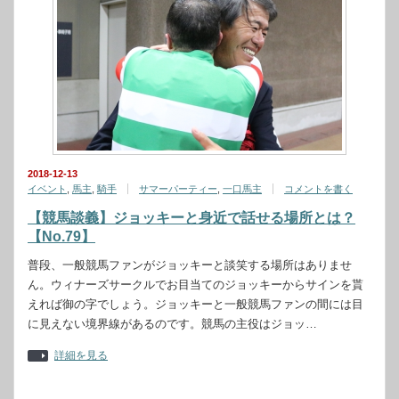
2018-12-13
イベント
,
馬主
,
騎手
サマーパーティー
,
一口馬主
コメントを書く
【競馬談義】ジョッキーと身近で話せる場所とは？
【No.79】
普段、一般競馬ファンがジョッキーと談笑する場所はありませ
ん。ウィナーズサークルでお目当てのジョッキーからサインを貰
えれば御の字でしょう。ジョッキーと一般競馬ファンの間には目
に見えない境界線があるのです。競馬の主役はジョッ…
詳細を見る