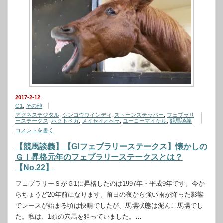
2017-2-12
G1
,
その他
アグネスデジタル
,
シンコウウインディ
,
ストーンステッパー
,
フェブラリ
ーステークス
,
ホクトベガ
,
メイセイオペラ
,
ユーコーマイケル
,
競馬談義
コメントを書く
【競馬談義】【GⅠフェブラリーステークス】懐かしの
ＧⅠ昇格元年のフェブラリーステークスとは？
【No.22】
フェブラリーＳがＧ1に昇格したのは1997年・平成9年です。今か
らちょうど20年前になります。前日の夜から強い雨が降った影響
でレースが始まる頃は快晴でしたが、馬場状態は泥んこ馬場でし
た。私は、1頭の穴馬を狙っていました。…