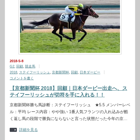
2018-5-8
G2
,
回顧
,
競走馬
2018
,
ステイフーリッシュ
,
京都新聞杯
,
回顧
,
日本ダービー
コメントを書く
【京都新聞杯 2018】回顧｜日本ダービー出走へ、ス
テイフーリッシュが切符を手に入れる！！
京都新聞杯勝ち馬診断：ステイフーリッシュ ★5.5 メンバーレベ
ル：平均 レース内容：やや強い 1番人気フランツの入れ込みが酷
く返し馬の段階で勝負にならないと言った状態だった今年の京…
詳細を見る