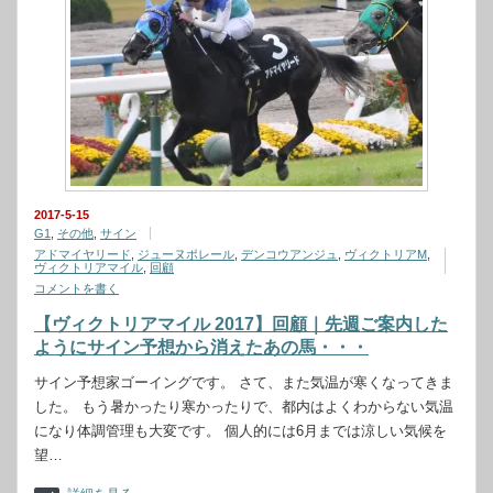
2017-5-15
G1
,
その他
,
サイン
アドマイヤリード
,
ジューヌポレール
,
デンコウアンジュ
,
ヴィクトリアM
,
ヴィクトリアマイル
,
回顧
コメントを書く
【ヴィクトリアマイル 2017】回顧｜先週ご案内した
ようにサイン予想から消えたあの馬・・・
サイン予想家ゴーイングです。 さて、また気温が寒くなってきま
した。 もう暑かったり寒かったりで、都内はよくわからない気温
になり体調管理も大変です。 個人的には6月までは涼しい気候を
望…