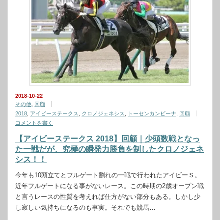
2018-10-22
その他
,
回顧
2018
,
アイビーステークス
,
クロノジェネシス
,
トーセンカンビーナ
,
回顧
コメントを書く
【アイビーステークス 2018】回顧｜少頭数戦となっ
た一戦だが、究極の瞬発力勝負を制したクロノジェネ
シス！！
今年も10頭立てとフルゲート割れの一戦で行われたアイビーＳ。
近年フルゲートになる事がないレース。この時期の2歳オープン戦
と言うレースの性質を考えれば仕方がない部分もある。しかし少
し寂しい気持ちになるのも事実。それでも競馬…