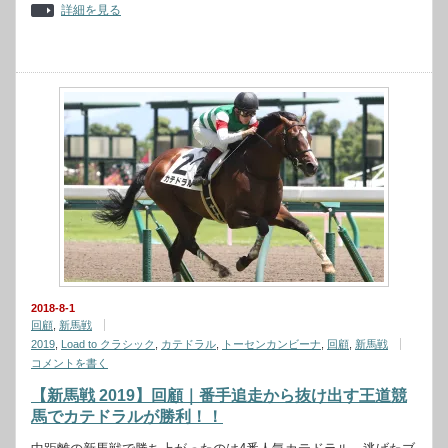
詳細を見る
2018-8-1
回顧
,
新馬戦
2019
,
Load to クラシック
,
カテドラル
,
トーセンカンビーナ
,
回顧
,
新馬戦
コメントを書く
【新馬戦 2019】回顧｜番手追走から抜け出す王道競
馬でカテドラルが勝利！！