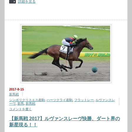
詳細を見る
2017-8-15
新馬戦
シンボリクリスエス産駒
,
ハーツクライ産駒
,
フラットレー
,
ルヴァンスレ
ーヴ
,
新馬
,
新馬戦
コメントを書く
【新馬戦 2017】ルヴァンスレーヴ快勝、ダート界の
新星現る！！