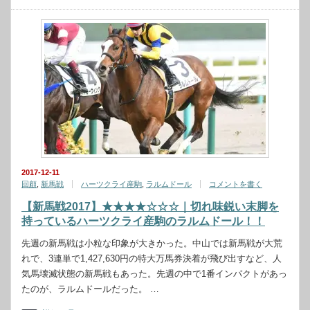
2017-12-11
回顧
,
新馬戦
ハーツクライ産駒
,
ラルムドール
コメントを書く
【新馬戦2017】★★★★☆☆☆｜切れ味鋭い末脚を
持っているハーツクライ産駒のラルムドール！！
先週の新馬戦は小粒な印象が大きかった。中山では新馬戦が大荒
れで、3連単で1,427,630円の特大万馬券決着が飛び出すなど、人
気馬壊滅状態の新馬戦もあった。先週の中で1番インパクトがあっ
たのが、ラルムドールだった。 …