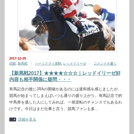
2017-12-29
回顧
,
新馬戦
ハーツクライ産駒
,
レッドイリーゼ
コメントを書く
【新馬戦2017】★★★★☆☆☆｜レッドイリーゼ好
内容も相手関係に疑問・・・
有馬記念の後にJRAの開催があるのには違和感を感じましたが、
競馬が始まってしまえばいつも通りの盛り上がり。有馬記念で的
中馬券を逃した人にしてみれば、一発逆転のチャンスでもあるわ
けです。今日はまだ仕事と言う、競馬ファンも多…
詳細を見る