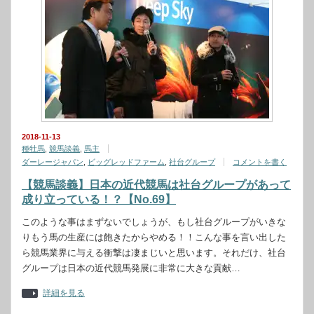
2018-11-13
種牡馬
,
競馬談義
,
馬主
ダーレージャパン
,
ビッグレッドファーム
,
社台グループ
コメントを書く
【競馬談義】日本の近代競馬は社台グループがあって
成り立っている！？【No.69】
このような事はまずないでしょうが、もし社台グループがいきな
りもう馬の生産には飽きたからやめる！！こんな事を言い出した
ら競馬業界に与える衝撃は凄まじいと思います。それだけ、社台
グループは日本の近代競馬発展に非常に大きな貢献…
詳細を見る