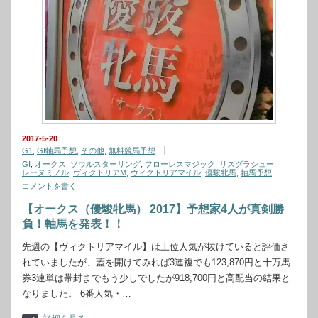
2017-5-20
G1
,
GⅠ軸馬予想
,
その他
,
無料競馬予想
GⅠ
,
オークス
,
ソウルスターリング
,
フローレスマジック
,
リスグラシュー
,
レーヌミノル
,
ヴィクトリアM
,
ヴィクトリアマイル
,
優駿牝馬
,
軸馬予想
コメントを書く
【オークス（優駿牝馬） 2017】予想家4人が真剣勝
負！軸馬を発表！！
先週の【ヴィクトリアマイル】は上位人気が抜けていると評価さ
れていましたが、蓋を開けてみれば3連複でも123,870円と十万馬
券3連単は帯封までもう少しでしたが918,700円と高配当の結果と
なりました。 6番人気・…