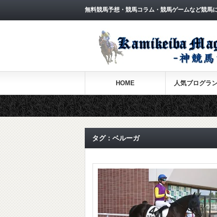
無料競馬予想・競馬コラム・競馬ゲームなど競馬
HOME
人気ブログラ
タグ：ベルーガ