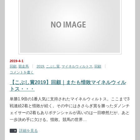
2019-4-1
回顧
,
競走馬
2019
,
こぶし賞
,
マイネルウィルトス
,
回顧
コメントを書く
【こぶし賞2019】回顧｜またも惜敗マイネルウィル
トス・・・
単勝1.9倍の1番人気に支持されたマイネルウィルトス。ここまで3
戦連続2着と惜敗が続く。その中にはきさらぎ賞を勝ったダノンチ
ェイサーの2着もありポテンシャルが高いのは一目瞭然だが、あと
一歩決め手に欠ける。惜敗。競馬の世界…
詳細を見る