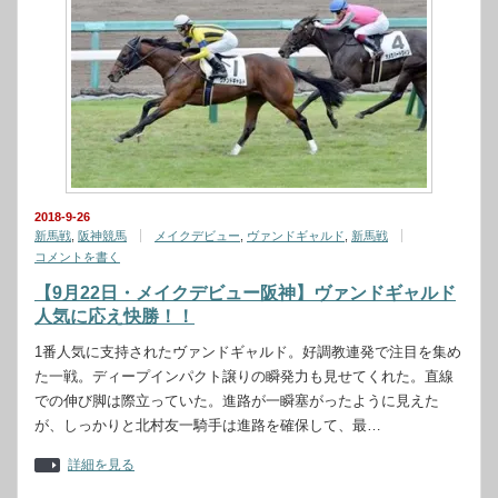
2018-9-26
新馬戦
,
阪神競馬
メイクデビュー
,
ヴァンドギャルド
,
新馬戦
コメントを書く
【9月22日・メイクデビュー阪神】ヴァンドギャルド
人気に応え快勝！！
1番人気に支持されたヴァンドギャルド。好調教連発で注目を集め
た一戦。ディープインパクト譲りの瞬発力も見せてくれた。直線
での伸び脚は際立っていた。進路が一瞬塞がったように見えた
が、しっかりと北村友一騎手は進路を確保して、最…
詳細を見る