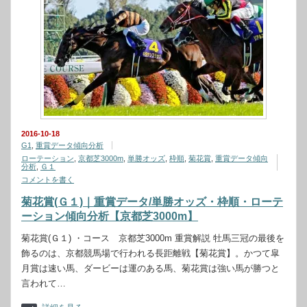
2016-10-18
G1
,
重賞データ傾向分析
ローテーション
,
京都芝3000m
,
単勝オッズ
,
枠順
,
菊花賞
,
重賞データ傾向
分析
,
Ｇ１
コメントを書く
菊花賞(Ｇ１)｜重賞データ/単勝オッズ・枠順・ローテ
ーション傾向分析【京都芝3000m】
菊花賞(Ｇ１) ・コース 京都芝3000m 重賞解説 牡馬三冠の最後を
飾るのは、京都競馬場で行われる長距離戦【菊花賞】。かつて皐
月賞は速い馬、ダービーは運のある馬、菊花賞は強い馬が勝つと
言われて…