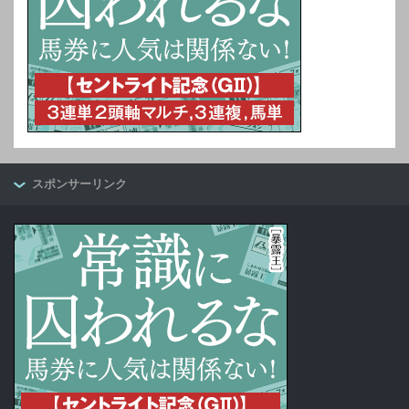
スポンサーリンク