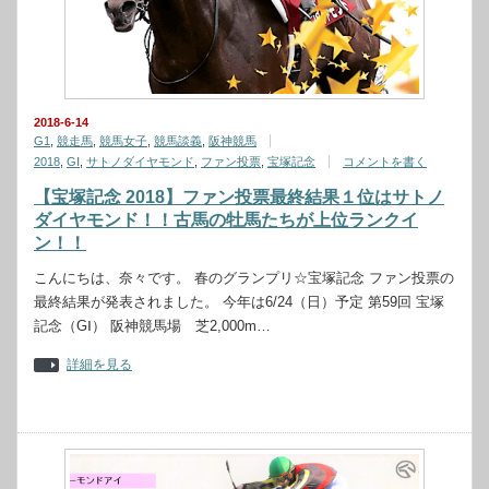
2018-6-14
G1
,
競走馬
,
競馬女子
,
競馬談義
,
阪神競馬
2018
,
GⅠ
,
サトノダイヤモンド
,
ファン投票
,
宝塚記念
コメントを書く
【宝塚記念 2018】ファン投票最終結果１位はサトノ
ダイヤモンド！！古馬の牡馬たちが上位ランクイ
ン！！
こんにちは、奈々です。 春のグランプリ☆宝塚記念 ファン投票の
最終結果が発表されました。 今年は6/24（日）予定 第59回 宝塚
記念（GⅠ） 阪神競馬場 芝2,000m…
詳細を見る