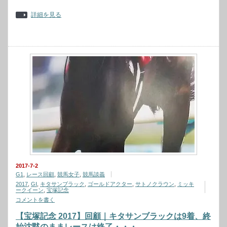
詳細を見る
2017-7-2
G1
,
レース回顧
,
競馬女子
,
競馬談義
2017
,
GⅠ
,
キタサンブラック
,
ゴールドアクター
,
サトノクラウン
,
ミッキ
ークイーン
,
宝塚記念
コメントを書く
【宝塚記念 2017】回顧｜キタサンブラックは9着、終
始沈黙のままレースは終了・・・