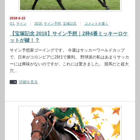
2018-6-22
G1
,
サイン
2018
,
サイン予想
,
宝塚記念
コメントを書く
【宝塚記念 2018】サイン予想｜2枠4番ミッキーロケ
ットが鍵！？
サイン予想家ゴーイングです。 今週はサッカーワールドカップ
で、日本がコロンビアに2対1で勝利。 野球派の私はあまりサッカ
ーには興味がないのですが、これには驚きました。 競馬だと超大
穴…
詳細を見る