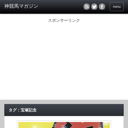
menu
スポンサーリンク
タグ：宝塚記念