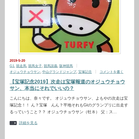
2019-5-20
G1
,
競走馬
,
競馬女子
,
競馬談義
,
阪神競馬
オジュウチョウサン
,
中山グランドジャンプ
,
宝塚記念
コメントを書く
【宝塚記念2019】次走は宝塚報道のオジュウチョウ
サン、本当にそれでいいの？
こんにちは、奈々です。 オジュウチョウサン、よもやの次走は宝
塚記念！！ ん？宝塚 んん？平地それもGⅠのグランプリに出走す
るっていうこと？？ オジュウチョウサン（牡８） 父：ス…
詳細を見る