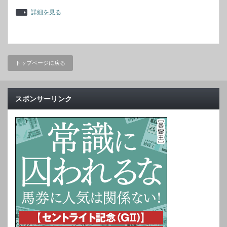
詳細を見る
トップページに戻る
スポンサーリンク