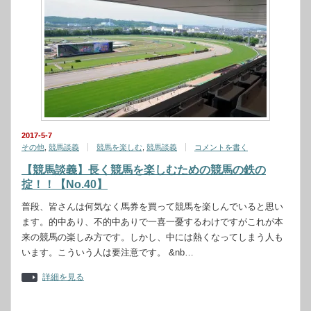
2017-5-7
その他
,
競馬談義
競馬を楽しむ
,
競馬談義
コメントを書く
【競馬談義】長く競馬を楽しむための競馬の鉄の
掟！！【No.40】
普段、皆さんは何気なく馬券を買って競馬を楽しんでいると思い
ます。的中あり、不的中ありで一喜一憂するわけですがこれが本
来の競馬の楽しみ方です。しかし、中には熱くなってしまう人も
います。こういう人は要注意です。 &nb…
詳細を見る