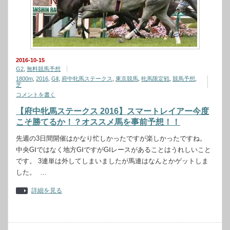
2016-10-15
G2
,
無料競馬予想
1800m
,
2016
,
GⅡ
,
府中牝馬ステークス
,
東京競馬
,
牝馬限定戦
,
競馬予想
,
芝
コメントを書く
【府中牝馬ステークス 2016】スマートレイアー今度
こそ勝てるか！？オススメ馬を事前予想！！
先週の3日間開催はかなり忙しかったですが楽しかったですね。
中央GⅠではなく地方GⅠですがGⅠレースがあることはうれしいこと
です。 3連単は外してしまいましたが馬連はなんとかゲットしま
した。 …
詳細を見る