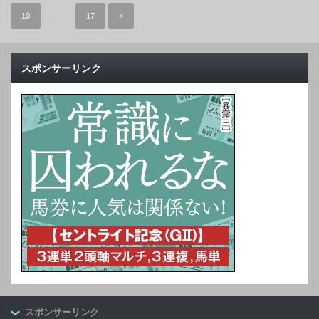
10
…
17
»
スポンサーリンク
スポンサーリンク