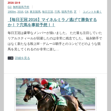
2016-10-9
G2
,
無料競馬予想
1800m
,
2016
,
GⅡ
,
東京競馬
,
毎日王冠
,
穴馬
,
競馬予想
,
芝
コメントを書く
【毎日王冠 2016】マイネルミラノ逃げて勝負する
か！？穴馬を事前予想！！
毎日王冠は豪華なメンバーが揃いました。 ただ最も注目していた
リアルスティールが回避したのは非常に残念でした。 福永騎手で
はなく新たなる鞍上M・デムーロ騎手とのコンビでどのような競
馬を見してくれるのか非常に楽し…
詳細を見る