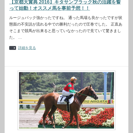
【京都大賞典 2016】キタサンブラック秋の活躍を誓
って始動！オススメ馬を事前予想！！
ルージュバック強かったですね。 通った馬場も良かったですが状
態面の不安説が流れる中での勝利だったので圧巻でした。 正直あ
そこまで競馬が出来ると思っていなかったので見ていて驚きまし
た。 …
詳細を見る