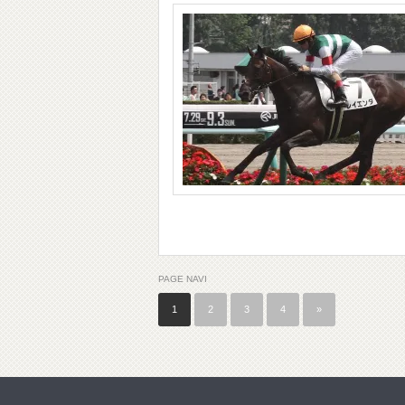
PAGE NAVI
1
2
3
4
»