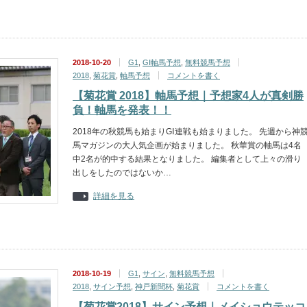
2018-10-20
G1
,
GⅠ軸馬予想
,
無料競馬予想
2018
,
菊花賞
,
軸馬予想
コメントを書く
【菊花賞 2018】軸馬予想｜予想家4人が真剣勝
負！軸馬を発表！！
2018年の秋競馬も始まりGⅠ連戦も始まりました。 先週から神
馬マガジンの大人気企画が始まりました。 秋華賞の軸馬は4名
中2名が的中する結果となりました。 編集者として上々の滑り
出しをしたのではないか…
詳細を見る
2018-10-19
G1
,
サイン
,
無料競馬予想
2018
,
サイン予想
,
神戸新聞杯
,
菊花賞
コメントを書く
【菊花賞2018】サイン予想｜メイショウテッコ