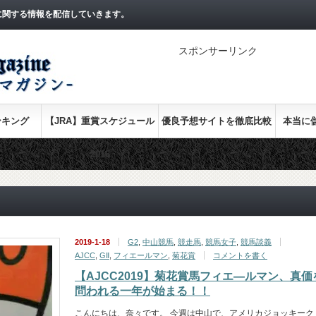
に関する情報を配信していきます。
スポンサーリンク
ンキング
【JRA】重賞スケジュール
優良予想サイトを徹底比較
本当に
2016
2019-1-18
G2
,
中山競馬
,
競走馬
,
競馬女子
,
競馬談義
AJCC
,
GⅡ
,
フィエールマン
,
菊花賞
コメントを書く
【AJCC2019】菊花賞馬フィエ―ルマン、真価
問われる一年が始まる！！
こんにちは、奈々です。 今週は中山で、アメリカジョッキーク