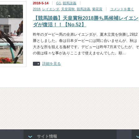
2018-5-14
G1
,
競馬談義
2018
,
レイエンダ
,
天皇賞秋
,
競馬談義
,
菊花賞
コメントを書く
【競馬談義】天皇賞秋2018勝ち馬候補レイエン
ダが復活！！【No.52】
昨年のダービー馬の全弟レイエンダが、夏木立賞を快勝し2戦2
勝としました。春は日本ダービーには間に合いませんが、秋は
大きな所を狙える逸材です。デビューは昨年7月末でしたが、
の後は様々な事がありここまで使えませんでした。順…
詳細を見る
サイト情報