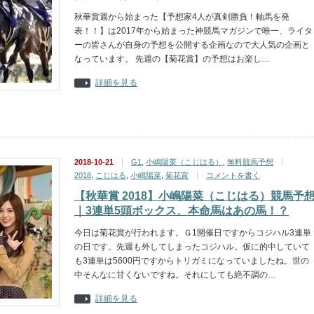
秋華賞週から始まった【予想家4人が真剣勝負！軸馬を発
表！！】は2017年から始まった神競馬マガジンで唯一、ライタ
ーの皆さんが自身の予想を公開する企画なので大人気の企画と
なっています。 先週の【菊花賞】の予想はお楽し…
詳細を見る
2018-10-21
G1
,
小嶋陽菜（こじはる）
,
無料競馬予想
2018
,
こじはる
,
小嶋陽菜
,
菊花賞
コメントを書く
【秋華賞 2018】小嶋陽菜（こじはる）競馬予
｜3連単5頭ボックス、本命馬はあの馬！？
今日は菊花賞が行われます。Ｇ1開催日ですからコジハル3連単
の日です。先週も外してしまったコジハル。仮に的中していて
も3連単は5600円ですからトリガミになっていましたね。世の
中そんなに甘くないですね。それにしても絶不調の…
詳細を見る