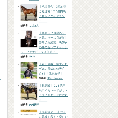
【池江厩舎】3冠を狙
える逸材！2.3億円馬
「サトノダイヤモン
ド」！
投稿者:
しばさん
【鼻セレブ 華麗なる
名馬シリーズ 第6弾】
売り切れ続出、馬好き
必見のセレブティッシ
ュ！ブエナビスタは何処に…
投稿者:
SHIN
【岩田康誠】坊主とヒ
ゲ姿の風貌に仰天(ﾟ
дﾟ)！【競馬女子】
投稿者:
奈々（Nana）
ど
【新馬戦】２.５億円
馬ロイカバードがサト
ノダイヤモンドに敗れ
る！！
投稿者:
矢崎義郎
【桜花賞 2016】サイ
ン馬券を考え・楽しむ