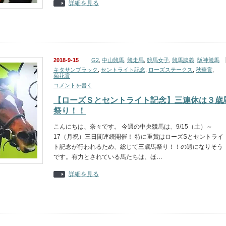
詳細を見る
2018-9-15
G2
,
中山競馬
,
競走馬
,
競馬女子
,
競馬談義
,
阪神競馬
キタサンブラック
,
セントライト記念
,
ローズステークス
,
秋華賞
,
菊花賞
コメントを書く
【ローズＳとセントライト記念】三連休は３歳
祭り！！
こんにちは、奈々です。 今週の中央競馬は、9/15（土）～
17（月祝）三日間連続開催！ 特に重賞はローズSとセントライ
ト記念が行われるため、総じて三歳馬祭り！！の週になりそう
です。有力とされている馬たちは、ほ…
詳細を見る