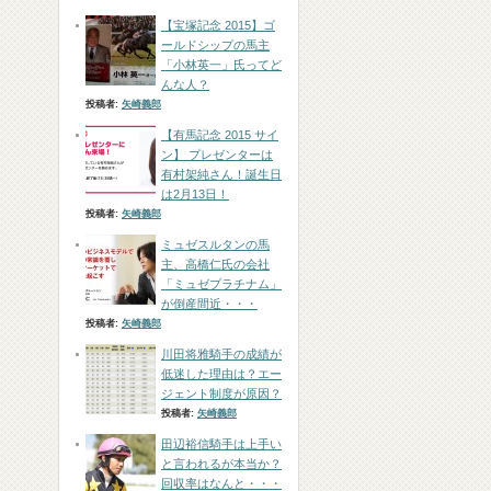
【宝塚記念 2015】ゴ
ールドシップの馬主
「小林英一」氏ってど
んな人？
投稿者:
矢崎義郎
【有馬記念 2015 サイ
ン】 プレゼンターは
有村架純さん！誕生日
は2月13日！
投稿者:
矢崎義郎
ミュゼスルタンの馬
主、高橋仁氏の会社
「ミュゼプラチナム」
が倒産間近・・・
投稿者:
矢崎義郎
川田将雅騎手の成績が
低迷した理由は？エー
ジェント制度が原因？
投稿者:
矢崎義郎
田辺裕信騎手は上手い
と言われるが本当か？
回収率はなんと・・・