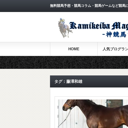
無料競馬予想・競馬コラム・競馬ゲームなど競馬
HOME
人気ブログラ
タグ：藤澤和雄