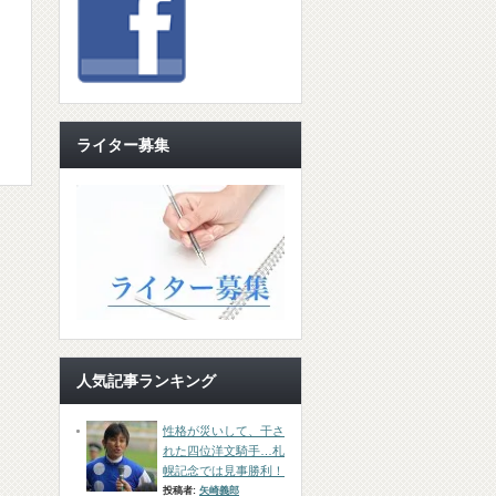
う
ライター募集
人気記事ランキング
性格が災いして、干さ
れた四位洋文騎手…札
幌記念では見事勝利！
投稿者:
矢崎義郎