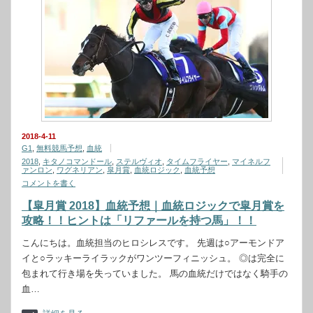
2018-4-11
G1
,
無料競馬予想
,
血統
2018
,
キタノコマンドール
,
ステルヴィオ
,
タイムフライヤー
,
マイネルフ
ァンロン
,
ワグネリアン
,
皐月賞
,
血統ロジック
,
血統予想
コメントを書く
【皐月賞 2018】血統予想｜血統ロジックで皐月賞を
攻略！！ヒントは「リファールを持つ馬」！！
こんにちは。血統担当のヒロシレスです。 先週は○アーモンドア
イと○ラッキーライラックがワンツーフィニッシュ。 ◎は完全に
包まれて行き場を失っていました。 馬の血統だけではなく騎手の
血…