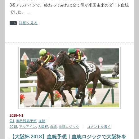
3着アルアインで、終わってみれば全て母が米国由来のダート血統
でした。 …
詳細を見る
2018-4-1
G1
,
無料競馬予想
,
血統
2018
,
アルアイン
,
大阪杯
,
血統
,
血統ロジック
コメントを書く
【大阪杯 2018】血統予想｜血統ロジックで大阪杯を