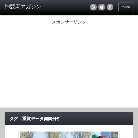
menu
スポンサーリンク
タグ：重賞データ傾向分析