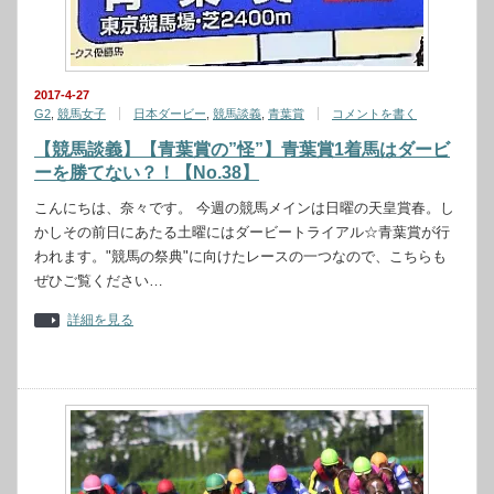
2017-4-27
G2
,
競馬女子
日本ダービー
,
競馬談義
,
青葉賞
コメントを書く
【競馬談義】【青葉賞の”怪”】青葉賞1着馬はダービ
ーを勝てない？！【No.38】
こんにちは、奈々です。 今週の競馬メインは日曜の天皇賞春。し
かしその前日にあたる土曜にはダービートライアル☆青葉賞が行
われます。"競馬の祭典"に向けたレースの一つなので、こちらも
ぜひご覧ください…
詳細を見る