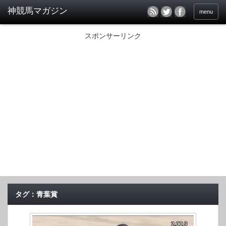
menu
スポンサーリンク
タグ：青葉賞